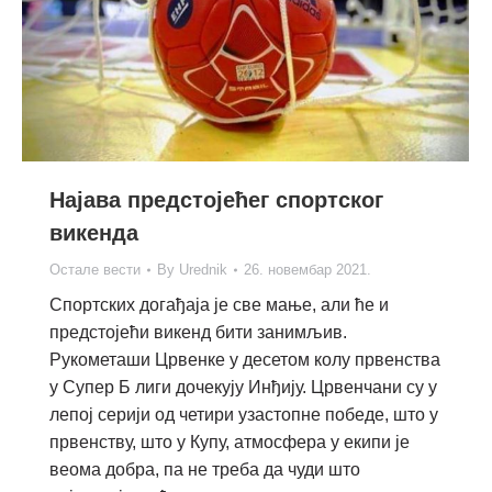
Најава предстојећег спортског
викенда
Остале вести
By
Urednik
26. новембар 2021.
Спортских догађаја је све мање, али ће и
предстојећи викенд бити занимљив.
Рукометаши Црвенке у десетом колу првенства
у Супер Б лиги дочекују Инђију. Црвенчани су у
лепој серији од четири узастопне победе, што у
првенству, што у Купу, атмосфера у екипи је
веома добра, па не треба да чуди што