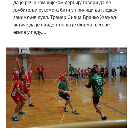
да је реч о комшијском дербију говори да ће
љубитељи рукомета бити у прилици да гледају
занимљив дуел. Тренер Сивца Бранко Жежељ
истиче да је евидентно да је форма његове
екипе у паду,…