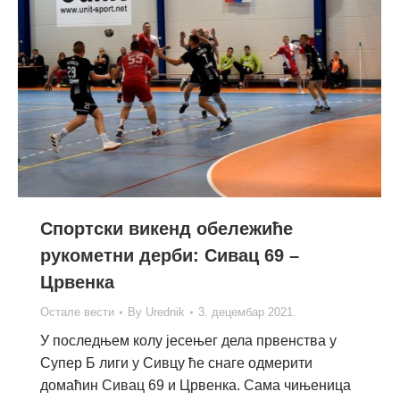
Спортски викенд обележиће
рукометни дерби: Сивац 69 –
Црвенка
Остале вести
By
Urednik
3. децембар 2021.
У последњем колу јесењег дела првенства у
Супер Б лиги у Сивцу ће снаге одмерити
домаћин Сивац 69 и Црвенка. Сама чињеница