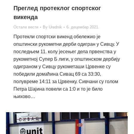
Преглед протеклог спортског
викенда
Остале вести
By
Urednik
6. децембар 2021.
Протекли спортски викенд обележио је
општински рукометни дерби одигран у Сивцу. У
последњем 11. колу јесењег дела првенства у
рукометној Супер Б лиги, у општинском дербију
одиграном у Сивцу рукометаши Црвенке су
победили домаћина Сивац 69 са 33:30,
полувреме 14:11 за Црвенку. Сивчани су голом
Петра Шајина повели са 1:0 и то је било
њихово…