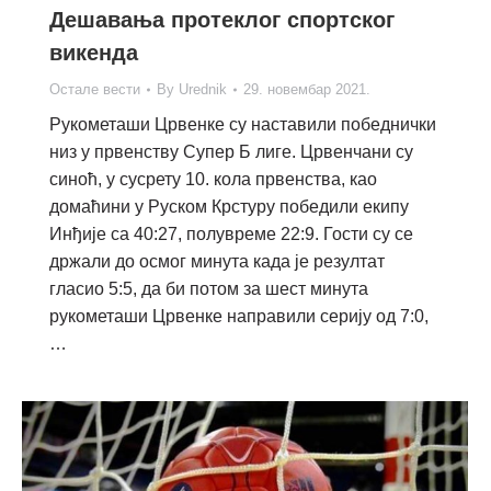
Дешавања протеклог спортског
викенда
Остале вести
By
Urednik
29. новембар 2021.
Рукометаши Црвенке су наставили победнички
низ у првенству Супер Б лиге. Црвенчани су
синоћ, у сусрету 10. кола првенства, као
домаћини у Руском Крстуру победили екипу
Инђије са 40:27, полувреме 22:9. Гости су се
држали до осмог минута када је резултат
гласио 5:5, да би потом за шест минута
рукометаши Црвенке направили серију од 7:0,
…