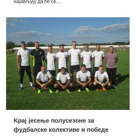
најављују да ће се…
Kрај јесење полусезоне за
фудбалске колективе и победе