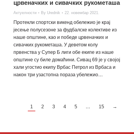
црвеначких и сивачких рукометаша
Актуелности
By
Urednik
22. новембар 2021.
Протекли спортски викенд обележио је крај
јесење полусезоне за фудбалске колективе из
наше општине, као и победе црвеначких и
сивачких рукометаша. У деветом колу
првенства у Супер Б лиги обе екипе из наше
општине су биле домаћини. Сивац 69 је у својој
хали угостио екипу Врбас Петрол из Врбаса и
након три узастопна пораза убележио…
1
2
3
4
5
…
15
→