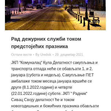
Рад дежурних служби током
предстојећих празника
Остале вести
By
Urednik
29. децембар 2021.
ЈКП “Комуналац“ Кула Делатност сакупљања и
транспорта отпада неће се обављати 1. и 2.
јануара (субота и недеља). Сакупљање ПЕТ
амбалаже током месеца јануара вршиће се
друге (8.1.2022.године) и четврте
(22.01.2022.године) суботе. ЈКП “ Радник“
Сивац Своју делатност ће и током
новогодишњих и божићних празника обављати