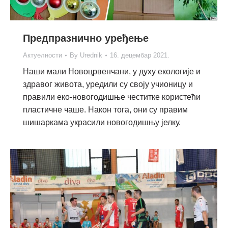
Предпразнично уређење
Актуелности
By
Urednik
16. децембар 2021.
Наши мали Новоцрвенчани, у духу екологије и
здравог живота, уредили су своју учионицу и
правили еко-новогодишње честитке користећи
пластичне чаше. Након тога, они су правим
шишаркама украсили новогодишњу јелку.