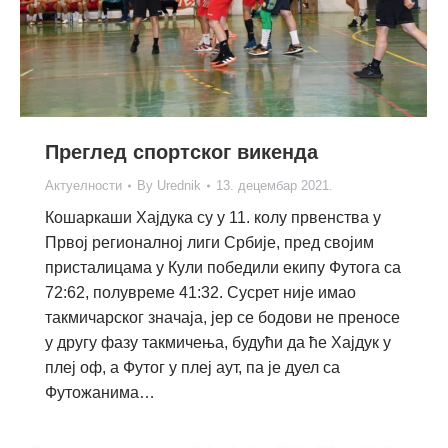
Преглед спортског викенда
Актуелности
By
Urednik
13. децембар 2021.
Кошаркаши Хајдука су у 11. колу првенства у
Првој регионалној лиги Србије, пред својим
присталицама у Кули победили екипу Футога са
72:62, полувреме 41:32. Сусрет није имао
такмичарског значаја, јер се бодови не преносе
у другу фазу такмичења, будући да ће Хајдук у
плеј оф, а Футог у плеј аут, па је дуел са
Футожанима…