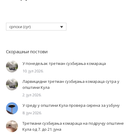
српски (cyr)
Скорашњи постови
У понедељак третман сузбијања комараца
10. јул 2026.
Ларвицидни третман сузбијања комараца сутра у
општини Кула
2. јул 2026.
У среду у општини Кула провера сирена за узбуну
8. јун 2026.
Третмани сузбијања комараца на подручју општине
Кула од 7. до 21. јуна