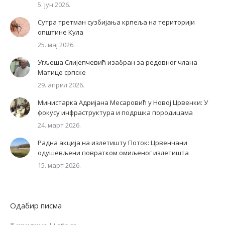
5. јун 2026.
Сутра третман сузбијања крпеља на територији
општине Кула
25. мај 2026.
Угљеша Слијепчевић изабран за редовног члана
Матице српске
29. април 2026.
Министарка Адријана Месаровић у Новој Црвенки: У
фокусу инфраструктура и подршка породицама
24. март 2026.
Радна акција на излетишту Поток: Црвенчани
одушевљени повратком омиљеног излетишта
15. март 2026.
Одабир писма