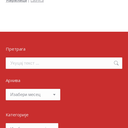
Ћирилица
|
Latinica
Претрага
Search:
Архива
Архива
Категорије
Категорије