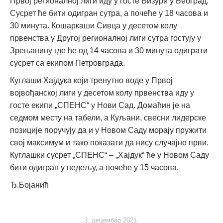
Првој регионалној лиги иду у госте Визури у Београд.
Сусрет ће бити одигран сутра, а почеће у 18 часова и
30 минута. Кошаркаши Сивца у десетом колу
првенства у Другој регионалној лиги сутра гостују у
Зрењанину где ће од 14 часова и 30 минута одиграти
сусрет са екипом Петровграда.
Куглаши Хајдука који тренутно воде у Првој
војвођанској лиги у десетом колу првенства иду у
госте екипи „СПЕНС“ у Нови Сад. Домаћин је на
седмом месту на табели, а Куљани, свесни лидерске
позиције поручују да и у Новом Саду морају пружити
свој максимум и тако показати да нису случајно први.
Куглашки сусрет „СПЕНС“ – „Хајдук“ ће у Новом Саду
бити одигран у недељу, а почеће у 15 часова.
Ђ.Бојанић
3. децембар 2021.