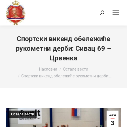
Search:
Спортски викенд обележиће
рукометни дерби: Сивац 69 –
Црвенка
You are here:
Насловна
Остале вести
Спортски викенд обележиће рукометни дерби:…
Остале вести
дец
3