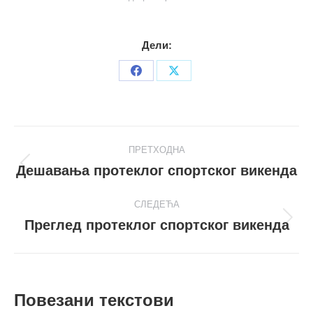
Дели:
Share
Share
on
on
Facebook
X
Post
ПРЕТХОДНА
navigation
Дешавања протеклог спортског викенда
Претходни
пост
СЛЕДЕЋА
Преглед протеклог спортског викенда
Следећи
пост
Повезани текстови