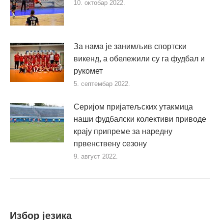
10. октобар 2022.
За нама је занимљив спортски
викенд, а обележили су га фудбал и
рукомет
5. септембар 2022.
Серијом пријатељских утакмица
наши фудбалски колективи приводе
крају припреме за наредну
првенствену сезону
9. август 2022.
Избор језика