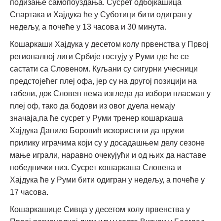
подизање самопоуздања. Сусрет одбојкашица
Спартака и Хајдука ће у Суботици бити одигран у
недељу, а почеће у 13 часова и 30 минута.
Кошаркаши Хајдука у десетом колу првенства у Првој
регионалној лиги Србије гостују у Руми где ће се
састати са Словеном. Куљани су сигурни учесници
предстојећег плеј офа, јер су на другој позицији на
табели, док Словен нема изгледа да избори пласман у
плеј оф, тако да бодови из овог дуела немају
значаја,па ће сусрет у Руми тренер кошаркаша
Хајдука Данило Боровић искористити да пружи
прилику играчима који су у досадашњем делу сезоне
мање играли, наравно очекујући и од њих да наставе
победнички низ. Сусрет кошаркаша Словена и
Хајдука ће у Руми бити одигран у недељу, а почеће у
17 часова.
Кошаркашице Сивца у десетом колу првенства у