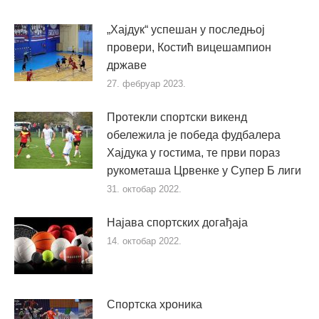
„Хајдук“ успешан у последњој
провери, Костић вицешампион
државе
27. фебруар 2023.
Протекли спортски викенд
обележила је победа фудбалера
Хајдука у гостима, те први пораз
рукометаша Црвенке у Супер Б лиги
31. октобар 2022.
Најава спортских догађаја
14. октобар 2022.
Спортска хроника