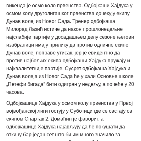
викенда је осмо коло првенства. Одбојкаши Хајдука у
осмом колу друголигашког првенства дочекују екипу
Дунав волеј из Новог Сада. Тренер одбојкаша
Милорад Лазић истиче да након прошлонедељне
најслабије партије у досадашњем делу сезоне његови
изабраници имају прилику да против одличне екипе
Дунав волеј поправе утисак, јер је евидентно да
против најбољих екипа одбојкаши Хајдука пружају и
најквалитетније партије. Сусрет одбојкаша Хајдука и
Дунав волеја из Новог Сада ће у хали Основне школе
„Петефи бигада“ бити одигран у недељу, а почеће у 20
часова.
Одбојкашице Хајдука у осмом колу првенства у Првој
војвођанској лиги гостују у Суботици где се састају са
екипом Спартак 2. Домаћин је фаворит, а
одбојкашице Хајдука најављују да ће покушати да
откину бар један сет што би им много значило за