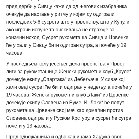
пред дерби у Сивцу каже да од његових изабраника
очекује да наставе у ритму у којем су одиграли
последњих 5-6 сусрета што у првенству, што у Купу, и
ако играчи испуне та очекивања не страхује за
коначни исход. Сусрет рукометаша Сивца и Црвенке
ће у хали у Сивцу бити одигран сутра, а почеће у 19
часова.
У последњем колу јесењег дела првенства у Првој
лиги за рукометашице Женски рукометни клуб „Круле“
дочекује екипу „Спартака“ из Дебељаче. У сивачкој
хали овај сусрет ће бити одигран у недељу, а почеће у
19 часова. Женски рукометни клуб „Лаки“ из Црвенке
дочекује екипу Словена из Руме. И „Лаки“ ће попут
рукометаша Црвенке свој меч као домаћин против
Словена одиграти у Руском Крстуру, а сусрет ће сутра
почети у 13 часова.
Пред одбојкашима и одбојкашицама Хајдука овог