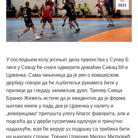
2021
У последњем колу јесењег дела првенства у Супер Б
лиги у Сивцу ће снаге одмерити домаћин Сивац 69 и
Црвенка. Сама чињеница да је реч о комшијском
дербију говори да ће љубитељи рукомета бити у
прилици да гледају занимљив дуел. Тренер Сивца
Бранко Жежељ истиче да је евидентно да је форма
његове екипе у паду, док је Црвенка у налету и
„веверицама“ препушта улогу благог фаворита, али и
подсећа да у дерби сусретима одлучује и тренутно
надахнуће, које ће верује уз подршку са трибина бити
на њиховој страни. Тренер Црвенке Милош Митровић