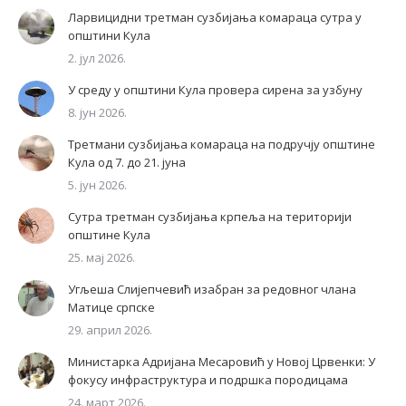
Ларвицидни третман сузбијања комараца сутра у
општини Кула
2. јул 2026.
У среду у општини Кула провера сирена за узбуну
8. јун 2026.
Третмани сузбијања комараца на подручју општине
Кула од 7. до 21. јуна
5. јун 2026.
Сутра третман сузбијања крпеља на територији
општине Кула
25. мај 2026.
Угљеша Слијепчевић изабран за редовног члана
Матице српске
29. април 2026.
Министарка Адријана Месаровић у Новој Црвенки: У
фокусу инфраструктура и подршка породицама
24. март 2026.