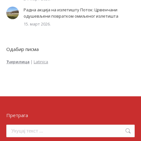
Радна акција на излетишту Поток: Црвенчани
одушевљени повратком омиљеног излетишта
15. март 2026.
Одабир писма
Ћирилица
|
Latinica
Претрага
Search: