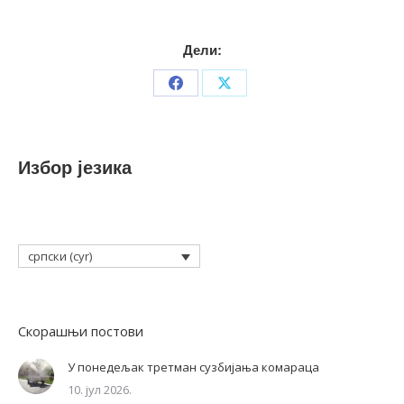
Дели:
Share
Share
on
on
Facebook
X
Избор језика
српски (cyr)
Скорашњи постови
У понедељак третман сузбијања комараца
10. јул 2026.