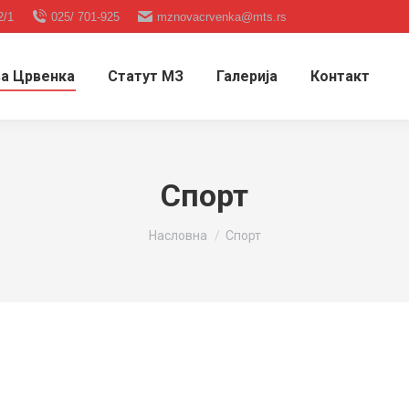
2/1
025/ 701-925
mznovacrvenka@mts.rs
а Црвенка
Статут МЗ
Галерија
Контакт
Спорт
You are here:
Насловна
Спорт