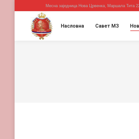
Месна заједница Нова Црвенка, Маршала Тита 2
Насловна
Савет МЗ
Нов