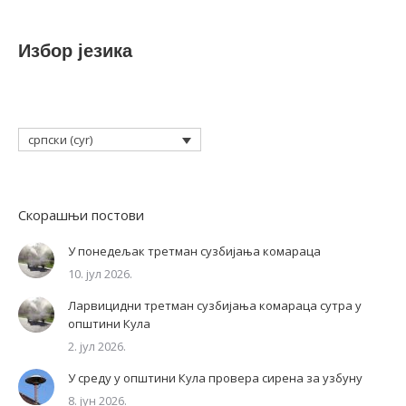
on
on
Facebook
X
Избор језика
српски (cyr)
Скорашњи постови
У понедељак третман сузбијања комараца
10. јул 2026.
Ларвицидни третман сузбијања комараца сутра у
општини Кула
2. јул 2026.
У среду у општини Кула провера сирена за узбуну
8. јун 2026.