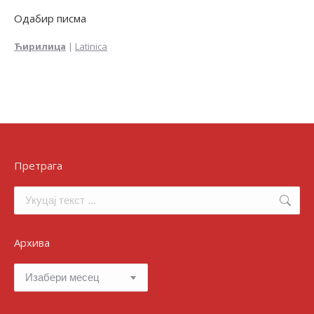
Одабир писма
Ћирилица
|
Latinica
Претрага
Search:
Архива
Архива