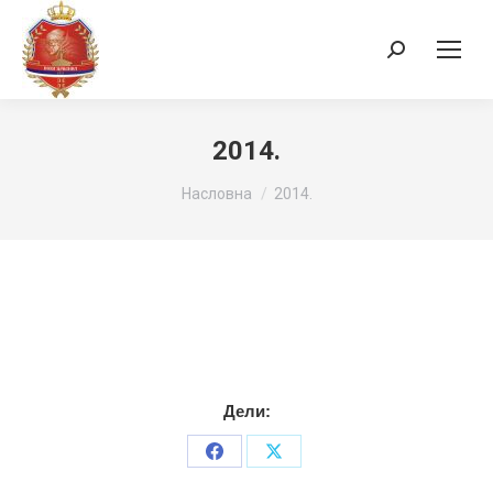
Search:
2014.
You are here:
Насловна
2014.
Дели:
Share
Share