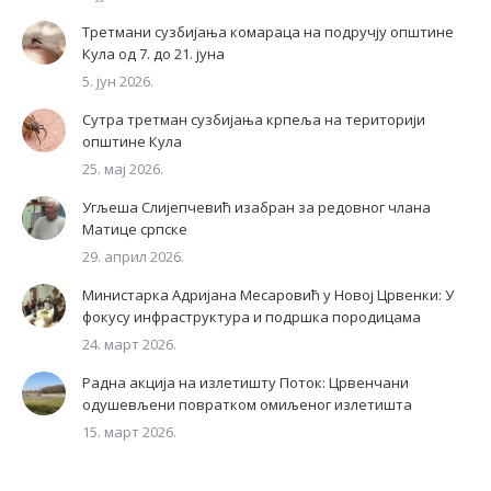
Третмани сузбијања комараца на подручју општине
Кула од 7. до 21. јуна
5. јун 2026.
Сутра третман сузбијања крпеља на територији
општине Кула
25. мај 2026.
Угљеша Слијепчевић изабран за редовног члана
Матице српске
29. април 2026.
Министарка Адријана Месаровић у Новој Црвенки: У
фокусу инфраструктура и подршка породицама
24. март 2026.
Радна акција на излетишту Поток: Црвенчани
одушевљени повратком омиљеног излетишта
15. март 2026.