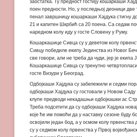
заостатка. Ту предност гостију кошаркаши Хај
поен предности. Но, у последњој деоници две
пенал завршницу кошаркаши Хајдука стигну до
21 и капитен Шкрбић са 20 поена. Са седам по
наредном колу иду у госте Словену у Руму.
Кошаркашице Сивца су у деветом колу првенств
Сивцу победиле екипу Јединства из Новог Беч
све говори, али не треба да чуди, јер је екип
Кошаркашице Сивца су тренутно четвртопласира
госте Визури у Београд.
Одбојкаши Хајдука су забележили и седми пор
одбојкаши Хајдука су гостовали у Новом Саду 
клупе предводи некадашњи одбојкашки ас Страх
Треба подсетити да су одбојкаши Хајдука новај
које ће им помоћи да у наставку сезоне буду 
освојили један бод, а у осмом колу првенства
су у седмом колу првенства у Првој војвођанск