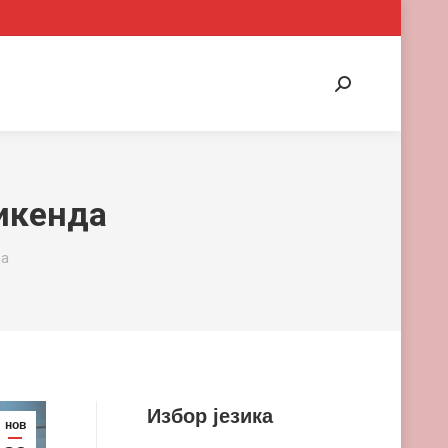
Search:
икенда
да
Избор језика
нов