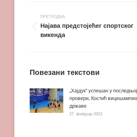
Post
ПРЕТХОДНА
navigation
Најава предстојећег спортског
Претходни
викенда
пост
Повезани текстови
„Хајдук“ успешан у последњо
провери, Костић вицешампи
државе
27. фебруар 2023.