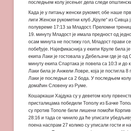
последњем колу јесењег дела следи општински 
Када је у питању женски рукомет, обе наше пр
лиги Женски рукометни клуб „Круле“ из Сивца ј
полувреме 17:13 за Младост. Преломни треницу 
19. минуту Младост је имала предност од једно
осам минута не постижу гол, Младост прави сер
побеђује. Најефикаснија у екипи Круле била ј
екипа Лаки је гостовала у Дебељачи где је од
минуту екипа Спартака је повела са 10:3 и до 
Лаки била је Анжели Ловре, која је постигла 8 
Лаки је последњи са 2 бода. У последњем колу
домаћин Словену из Руме.
Кошаркаши Хајдука су у деветом колу првенств
присталицама победили Тополу из Бачке Тополе
су против Тополе били лишени помоћи Корпивиц
28:16 и тада се чинило да ће уписати убедљиву
поена наспрам 27 колико су уписали гости и 