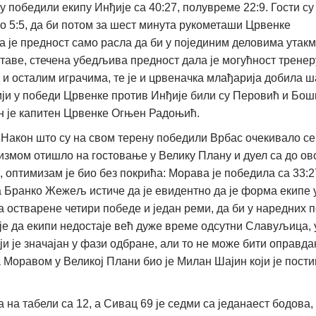
 победили екипу Инђије са 40:27, полувреме 22:9. Гости су
ио 5:5, да би потом за шест минута рукометаши Црвенке
га је предност само расла да би у појединим деловима утак
ставе, стечена убедљива предност дала је могућност тренер
 осталим играчима, те је и црвеначка млађарија добила ш
ији у победи Црвенке против Инђије били су Перовић и Бо
ен је капитен Црвенке Огњен Радоњић.
Након што су на свом терену победили Врбас очекивало се 
измом отишло на гостовање у Велику Плану и дуел са до ов
птимизам је био без покрића: Морава је победила са 33:2
 Бранко Жежељ истиче да је евидентно да је форма екипе у
а остварене четири победе и један реми, да би у наредних п
је да екипи недостаје већ дуже време одсутни Славуљица, 
ји је значајан у фази одбране, али то не може бити оправд
 Моравом у Великој Плани био је Милан Шајин који је пости
 на табели са 12, а Сивац 69 је седми са једанаест бодова, 