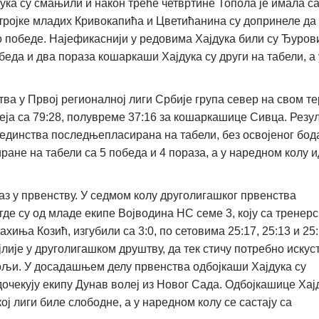
дука су смањили и након треће четвртине Топола је имала с
 тројке младих Кривокапића и Цветићанина су допринеле да
 победе. Најефикаснији у редовима Хајдука били су Ђуров
беда и два пораза кошаркаши Хајдука су други на табели, а 
а у Првој регионалној лиги Србије група север на свом те
еја са 79:28, полувреме 37:16 за кошаркашице Сивца. Резу
а Јединства последњепласирана на табели, без освојеног бод
не на табели са 5 победа и 4 пораза, а у наредном колу и
аз у првенству. У седмом колу друголигашког првенства
где су од младе екипе Војводина НС семе 3, коју са тренерс
иња Козић, изгубили са 3:0, по сетовима 25:17, 25:13 и 25:
лије у друголигашком друштву, да тек стичу потребно искус
бољи. У досадашњем делу првенства одбојкаши Хајдука су
 дочекују екипу Дунав волеј из Новог Сада. Одбојкашице Хај
ој лиги биле слободне, а у наредном колу се састају са