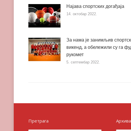
Најава спортских догађаја
14. октобар 2022.
За нама је занимљив спортс
викенд, а обележили су га фу
рукомет
5. септембар 2022.
Претрага
Архива