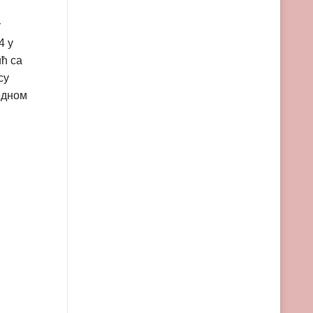
у
4 у
ћ са
су
едном