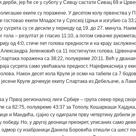
дерби, јер ће се у суботу у Сивцу састати Сивац 69 и Црве
волигашке екипе су поражене. У десетом колу првенства у П
е гостовао екипи Младости у Српској Црњи и изгубио са 33:
сусрета су се десили у периоду од 19. до 27. минута. Наим
г гола – резултат је гласио 11:10, а потом сивачке рукомет
ију од 4:0, стиче пет голова предности и на крају заслужен
е Александра Јеленковић са 11 постигнутих голова. Црвенач
 Спартака поражена са 38:22, полувреме 20:11. Већ у двана
краја сусрета само увећавала предност. Најефикаснија у ек
голова. Након десет кола Круле је осми на табели са 7 бодов
 јесени Круле дочекује екипу Спартака из Дебељаче, а Лаки
а у Првој регионалној лиги Србије – група север пред свој
 са 82:75, полувреме 43:37 за Тополу. Кошаркаши Хајдука,
е и Мандића, сјајно су одиграли прву четвртину добили је
 победу. Но, у другој деоници преокрет, уписаних само деве
на одмор су изабраници Данила Боровића отишли са шест п