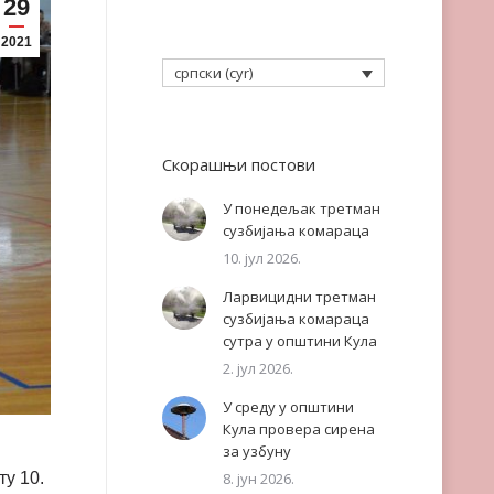
29
2021
српски (cyr)
Скорашњи постови
У понедељак третман
сузбијања комараца
10. јул 2026.
Ларвицидни третман
сузбијања комараца
сутра у општини Кула
2. јул 2026.
У среду у општини
Кула провера сирена
за узбуну
ту 10.
8. јун 2026.