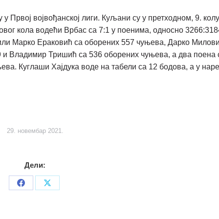
 у Првој војвођанској лиги. Куљани су у претходном, 9. кол
овог кола водећи Врбас са 7:1 у поенима, односно 3266:318
или Марко Ераковић са оборених 557 чуњева, Дарко Милови
9 и Владимир Тришић са 536 оборених чуњева, а два поена 
њева. Куглаши Хајдука воде на табели са 12 бодова, а у нар
29. новембар 2021.
Дели:
Share
Share
on
on
Facebook
X