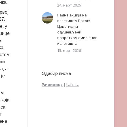
нка.
24. март 2026.
рвој
Радна акција на
27,
излетишту Поток:
е, у
Црвенчани
одушевљени
ашице
повратком омиљеног
о
излетишта
ка
15. март 2026.
естом
ипи
а, а
Одабир писма
 је
Ћирилица
|
Latinica
им
 који
 са
т
оена