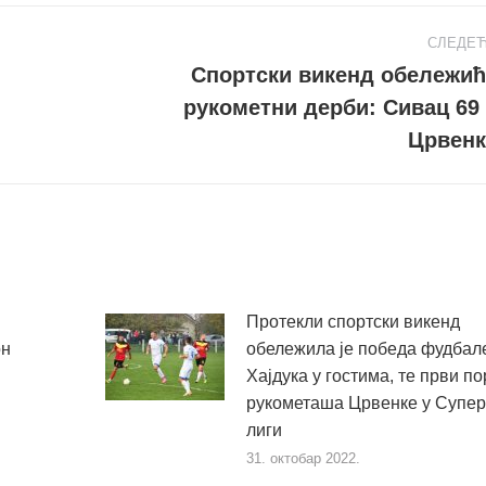
СЛЕДЕ
Спортски викенд обележић
рукометни дерби: Сивац 69
Следећи
пост
Црвенк
ј
Протекли спортски викенд
он
обележила је победа фудбал
Хајдука у гостима, те први по
рукометаша Црвенке у Супер
лиги
31. октобар 2022.