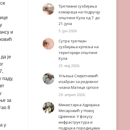
 се
Третмани сузбијања
комараца на подручју
мице
општине Кула од 7. до
21. јуна
у
5. јун 2026.
ансу и
шковић
Сутра третман
сузбијања крпеља на
територији општине
да је
Кула
ог
25. мај 2026.
7,
Угљеша Слијепчевић
 паду,
изабран за редовног
ет
члана Матице српске
у
29. април 2026.
ање за
Министарка Адријана
гао 8
Месаровић у Новој
Црвенки: У фокусу
инфраструктура и
а у
подршка породицама