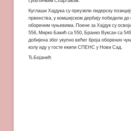
суботичким Спартаком.
Куглаши Хајдука су преузели лидерску позицију
првенства, у комшијском дербију победили до 
обореним чуњевима. Поене за Хајдук су освој
556, Мирко Бакић са 550, Бранко Вуксан са 54
добијена због укупно већег броја оборених чу
колу иду у госте екипи СПЕНС у Нови Сад.
Ђ.Бојанић