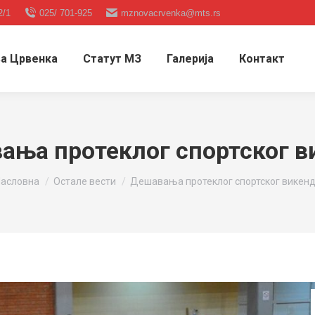
2/1
025/ 701-925
mznovacrvenka@mts.rs
а Црвенка
Статут МЗ
Галерија
Контакт
ања протеклог спортског в
ou are here:
асловна
Остале вести
Дешавања протеклог спортског викен