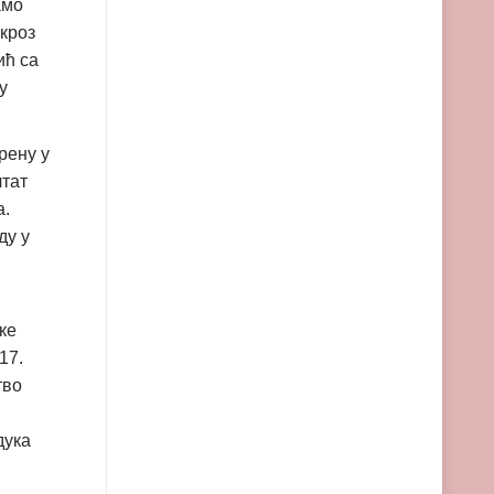
амо
 кроз
ић са
у
рену у
лтат
а.
ду у
ке
17.
тво
дука