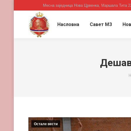
Месна заједница Нова Црвенка, Маршала Тита 2
Насловна
Савет МЗ
Нов
Дешав
Y
Н
Остале вести