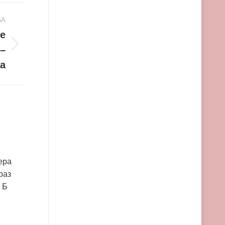
ЋА
е
 –
а
ера
раз
 Б