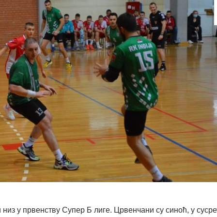
из у првенству Супер Б лиге. Црвенчани су синоћ, у сусре