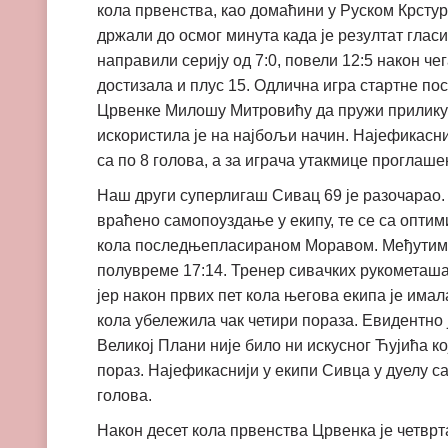
кола првенства, као домаћини у Руском Крстуру
држали до осмог минута када је резултат глас
направили серију од 7:0, повели 12:5 након че
достизала и плус 15. Одлична игра стартне по
Црвенке Милошу Митровићу да пружи прилику и
искористила је на најбољи начин. Најефикасн
са по 8 голова, а за играча утакмице проглаш
Наш други суперлигаш Сивац 69 је разочарао. 
враћено самопоуздање у екипу, те се са оптим
кола последњепласираном Моравом. Међутим, о
полувреме 17:14. Тренер сивачких рукометаша
јер након првих пет кола његова екипа је имал
кола убележила чак четири пораза. Евидентно 
Великој Плани није било ни искусног Ћујића ко
пораз. Најефикаснији у екипи Сивца у дуелу са
голова.
Након десет кола првенства Црвенка је четврта