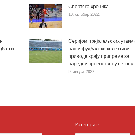
Спортска хроника
10. октобар 2022.
ки
Серијом пријатељских утакм
дбал и
наши фудбалски колективи
приводе крају припреме за
наредну првенствену сезону
9. август 2022.
Категорије