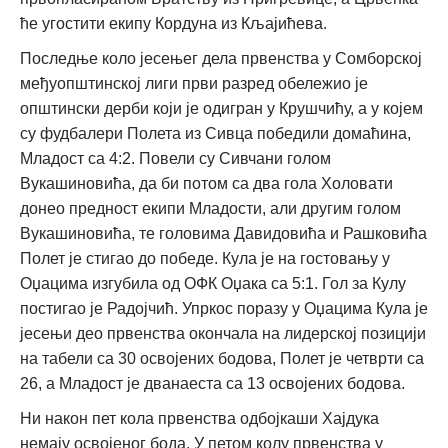
ће угостити екипу Кордуна из Кљајићева.
Последње коло јесењег дела првенства у Сомборској
међуопштинској лиги први разред обележио је
општински дерби који је одигран у Крушчићу, а у којем
су фудбалери Полета из Сивца победили домаћина,
Младост са 4:2. Повели су Сивчани голом
Вукашиновића, да би потом са два гола Холовати
донео предност екипи Младости, али другим голом
Вукашиновића, те головима Давидовића и Рашковића
Полет је стигао до победе. Кула је на гостовању у
Оџацима изгубила од ОФК Оџака са 5:1. Гол за Кулу
постигао је Радојчић. Упркос поразу у Оџацима Кула је
јесењи део првенства окончала на лидерској позицији
на табели са 30 освојених бодова, Полет је четврти са
26, а Младост је дванаеста са 13 освојених бодова.
Ни након пет кола првенства одбојкаши Хајдука
немају освојеног бода. У петом колу првенства у