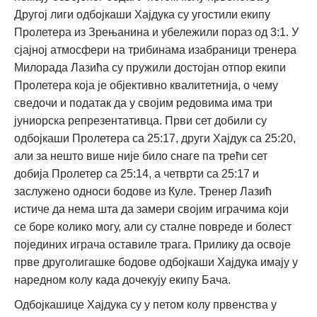
Другој лиги одбојкаши Хајдука су угостили екипу
Пролетера из Зрењанина и убележили пораз од 3:1. У
сјајној атмосфери на трибинама изабраници тренера
Милорада Лазића су пружили достојан отпор екипи
Пролетера која је објективно квалитетнија, о чему
сведочи и податак да у својим редовима има три
јуниорска репрезентативца. Први сет добили су
одбојкаши Пролетера са 25:17, други Хајдук са 25:20,
али за нешто више није било снаге па трећи сет
добија Пролетер са 25:14, а четврти са 25:17 и
заслужено односи бодове из Куле. Тренер Лазић
истиче да нема шта да замери својим играчима који
се боре колико могу, али су сталне повреде и болест
појединих играча оставиле трага. Прилику да освоје
прве друголигашке бодове одбојкаши Хајдука имају у
наредном колу када дочекују екипу Бача.
Одбојкашице Хајдука су у петом колу првенства у