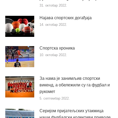
31. октобар 2022.
Најава спортских догађаја
14. октобар 2022.
Спортска хроника
10. октобар 2022.
За нама је занимљив спортски
викенд, а обележили су га фудбал и
рукомет
5. септембар 2022.
Серијом пријатељских утакмица
наши фудбалски колективи приводе