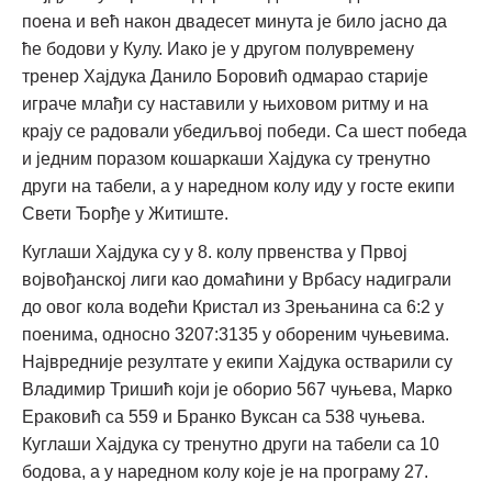
поена и већ након двадесет минута је било јасно да
ће бодови у Кулу. Иако је у другом полувремену
тренер Хајдука Данило Боровић одмарао старије
играче млађи су наставили у њиховом ритму и на
крају се радовали убедиљвој победи. Са шест победа
и једним поразом кошаркаши Хајдука су тренутно
други на табели, а у наредном колу иду у госте екипи
Свети Ђорђе у Житиште.
Куглаши Хајдука су у 8. колу првенства у Првој
војвођанској лиги као домаћини у Врбасу надиграли
до овог кола водећи Кристал из Зрењанина са 6:2 у
поенима, односно 3207:3135 у обореним чуњевима.
Највредније резултате у екипи Хајдука остварили су
Владимир Тришић који је оборио 567 чуњева, Марко
Ераковић са 559 и Бранко Вуксан са 538 чуњева.
Куглаши Хајдука су тренутно други на табели са 10
бодова, а у наредном колу које је на програму 27.