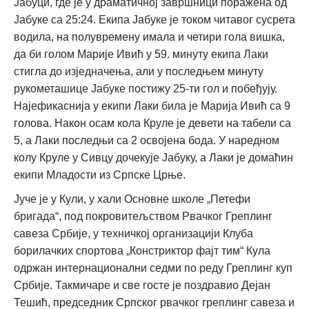
Јабуци, где је у драматичној завршници поражена од
Јабуке са 25:24. Екипа Јабуке је током читавог сусрета
водила, на полувремену имала и четири гола вишка,
да би голом Марије Ивић у 59. минуту екипа Лаки
стигла до изједначења, али у последњем минуту
рукометашице Јабуке постижу 25-ти гол и побеђују.
Најефикаснија у екипи Лаки била је Марија Ивић са 9
голова. Након осам кола Круле је девети на табели са
5, а Лаки последњи са 2 освојена бода. У наредном
колу Круле у Сивцу дочекује Јабуку, а Лаки је домаћин
екипи Младости из Српске Црње.
Јуче је у Кули, у хали Основне школе „Петефи
бригада“, под покровитељством Рвачког Греплинг
савеза Србије, у техничкој организацији Клуба
борилачких спортова „Констриктор фајт тим“ Кула
одржан интернационални седми по реду Греплинг куп
Србије. Такмичаре и све госте је поздравио Дејан
Тешић, председник Српског рвачког греплинг савеза и