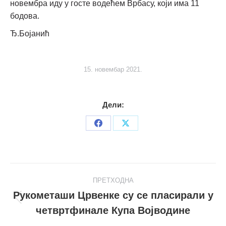
новембра иду у госте водећем Врбасу, који има 11
бодова.
Ђ.Бојанић
15. новембар 2021.
Дели:
Share
Share
on
on
Facebook
X
Post
ПРЕТХОДНА
navigation
Рукометаши Црвенке су се пласирали у
Претходни
четвртфинале Купа Војводине
пост