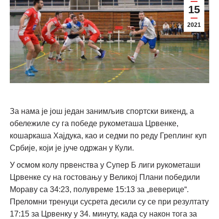
15
2021
За нама је још један занимљив спортски викенд, а
обележиле су га победе рукометаша Црвенке,
кошаркаша Хајдука, као и седми по реду Греплинг куп
Србије, који је јуче одржан у Кули.
У осмом колу првенства у Супер Б лиги рукометаши
Црвенке су на гостовању у Великој Плани победили
Мораву са 34:23, полувреме 15:13 за „веверице“.
Преломни тренуци сусрета десили су се при резултату
17:15 за Црвенку у 34. минуту, када су након тога за