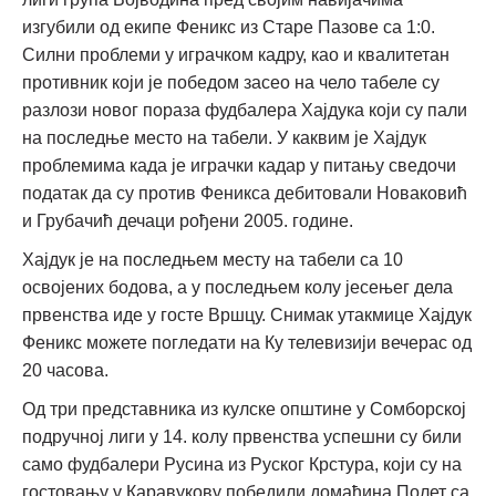
изгубили од екипе Феникс из Старе Пазове са 1:0.
Силни проблеми у играчком кадру, као и квалитетан
противник који је победом засео на чело табеле су
разлози новог пораза фудбалера Хајдука који су пали
на последње место на табели. У каквим је Хајдук
проблемима када је играчки кадар у питању сведочи
податак да су против Феникса дебитовали Новаковић
и Грубачић дечаци рођени 2005. године.
Хајдук је на последњем месту на табели са 10
освојених бодова, а у последњем колу јесењег дела
првенства иде у госте Вршцу. Снимак утакмице Хајдук
Феникс можете погледати на Ку телевизији вечерас од
20 часова.
Од три представника из кулске општине у Сомборској
подручној лиги у 14. колу првенства успешни су били
само фудбалери Русина из Руског Крстура, који су на
гостовању у Каравукову победили домаћина Полет са