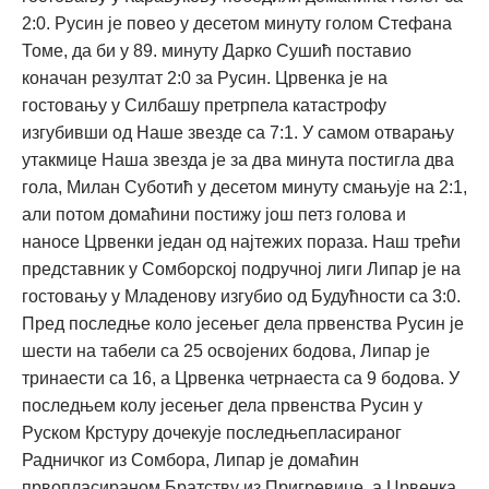
2:0. Русин је повео у десетом минуту голом Стефана
Томе, да би у 89. минуту Дарко Сушић поставио
коначан резултат 2:0 за Русин. Црвенка је на
гостовању у Силбашу претрпела катастрофу
изгубивши од Наше звезде са 7:1. У самом отварању
утакмице Наша звезда је за два минута постигла два
гола, Милан Суботић у десетом минуту смањује на 2:1,
али потом домаћини постижу још петз голова и
наносе Црвенки један од најтежих пораза. Наш трећи
представник у Сомборској подручној лиги Липар је на
гостовању у Младенову изгубио од Будућности са 3:0.
Пред последње коло јесењег дела првенства Русин је
шести на табели са 25 освојених бодова, Липар је
тринаести са 16, а Црвенка четрнаеста са 9 бодова. У
последњем колу јесењег дела првенства Русин у
Руском Крстуру дочекује последњепласираног
Радничког из Сомбора, Липар је домаћин
првопласираном Братству из Пригревице, а Црвенка