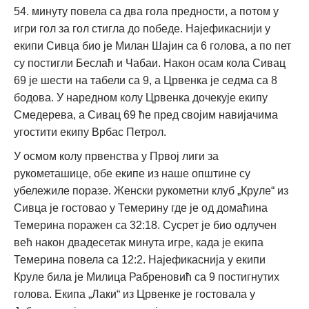
54. минуту повела са два гола предности, а потом у
игри гол за гол стигла до победе. Најефикаснији у
екипи Сивца био је Милан Шајин са 6 голова, а по пет
су постигли Беслаћ и Чабаи. Након осам кола Сивац
69 је шести на табели са 9, а Црвенка је седма са 8
бодова. У наредном колу Црвенка дочекује екипу
Смедерева, а Сивац 69 ће пред својим навијачима
угостити екипу Врбас Петрол.
У осмом колу првенства у Првој лиги за
рукометашице, обе екипе из наше општине су
убележиле поразе. Женски рукометни клуб „Круле“ из
Сивца је гостовао у Темерину где је од домаћина
Темерина поражен са 32:18. Сусрет је био одлучен
већ након двадесетак минута игре, када је екипа
Темерина повела са 12:2. Најефикаснија у екипи
Круле била је Милица Рабреновић са 9 постигнутих
голова. Екипа „Лаки“ из Црвенке је гостовала у