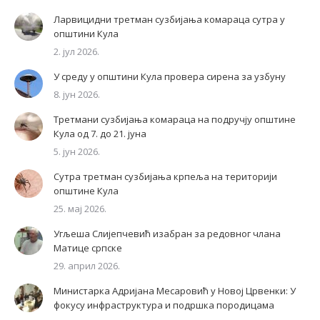
Ларвицидни третман сузбијања комараца сутра у
општини Кула
2. јул 2026.
У среду у општини Кула провера сирена за узбуну
8. јун 2026.
Третмани сузбијања комараца на подручју општине
Кула од 7. до 21. јуна
5. јун 2026.
Сутра третман сузбијања крпеља на територији
општине Кула
25. мај 2026.
Угљеша Слијепчевић изабран за редовног члана
Матице српске
29. април 2026.
Министарка Адријана Месаровић у Новој Црвенки: У
фокусу инфраструктура и подршка породицама