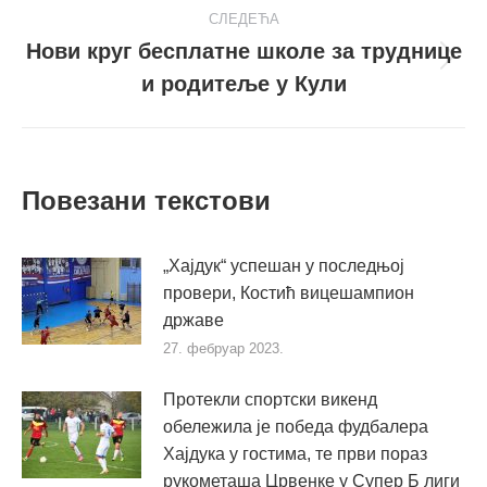
СЛЕДЕЋА
Нови круг бесплатне школе за труднице
Следећи
и родитеље у Кули
пост
Повезани текстови
„Хајдук“ успешан у последњој
провери, Костић вицешампион
државе
27. фебруар 2023.
Протекли спортски викенд
обележила је победа фудбалера
Хајдука у гостима, те први пораз
рукометаша Црвенке у Супер Б лиги