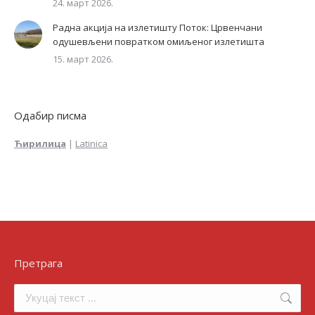
24. март 2026.
Радна акција на излетишту Поток: Црвенчани
одушевљени повратком омиљеног излетишта
15. март 2026.
Одабир писма
Ћирилица
|
Latinica
Претрага
Search: