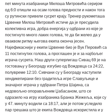
пет минута изабраници Милоша Митровића серијом
од 6:0 отишли на осам голова предности и након тога
су рутински привели сусрет крају. Тренер рукометаша
Црвенке Милош Митровић истиче да је пресудила
колективна игра, добра енергија у одбрани из које је
постигнуто много лаких голова, те да би желео да у
оваквом ритму његова екипа оконча јесен.
Најефикаснији у екипи Црвенке био је Вук Перовић са
11 постигнутих голова, а проглашен је и за најбољег
играча сусрета. Наш други суперлигаш Сивац 69 је на
гостовању у Београду изгубио од Вождовца са 24:22,
полувреме 12:10. Сивчани су у Београду наступили
хендикепирани без градитеља игре Славуљице и
значајног играча у одбрани Петра Шајина, са
недовољно опорављеним Џабасаном, што се
одразило на игру изабраника Бранка Жежеља, који су
у 47. минуту водили са 18:17, али је потом уследило
пар грешака што је екипа Вождовца искористила и у