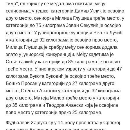
тима“, од којих су се медаљама окитили: међу
сениорима, у тешкој категорији Дамир Углик је освојио
друго место, сениорка Милица Глушица треће место, у
категорији до 75 килограма Јован Секулић је освојио
друго место. У јуниорској конклуренцији Вељко Лучић
у категорији до 92 килограма је освојио прво место,
Милица Глушица је сребру међу сениорима додала
злато у јуниорској конкуренцији. Међу кадетима је
Огњен Јакић у категорији до 85 килограма је освојио
треће место. У пионирском узрасту у категорији до 47
килограма Вукота Вуковић је освојио треће место,
Бошко Просан у категорији до 27 килограма друго
место, Стефан Ачански у категорији до 32 килограма
друго место, Матеја Милер треће место у категорији
до 35 килограма и Теодора Ачански која је освојила
прво место у категорији преко 25 килограма.
Фудбалери Хајдука су у 14. колу првенства у Српској
лиги група Војводина пред својим навијачима