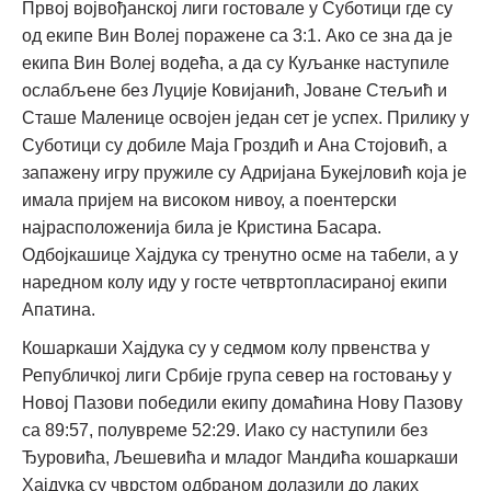
Првој војвођанској лиги гостовале у Суботици где су
од екипе Вин Волеј поражене са 3:1. Ако се зна да је
екипа Вин Волеј водећа, а да су Куљанке наступиле
ослабљене без Луције Ковијанић, Јоване Стељић и
Сташе Маленице освојен један сет је успех. Прилику у
Суботици су добиле Маја Гроздић и Ана Стојовић, а
запажену игру пружиле су Адријана Букејловић која је
имала пријем на високом нивоу, а поентерски
најрасположенија била је Кристина Басара.
Одбојкашице Хајдука су тренутно осме на табели, а у
наредном колу иду у госте четвртопласираној екипи
Апатина.
Кошаркаши Хајдука су у седмом колу првенства у
Републичкој лиги Србије група север на гостовању у
Новој Пазови победили екипу домаћина Нову Пазову
са 89:57, полувреме 52:29. Иако су наступили без
Ђуровића, Љешевића и младог Мандића кошаркаши
Хајдука су чврстом одбраном долазили до лаких