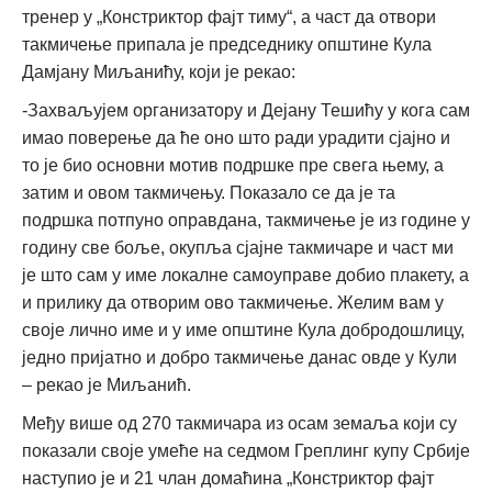
тренер у „Констриктор фајт тиму“, а част да отвори
такмичење припала је председнику општине Кула
Дамјану Миљанићу, који је рекао:
-Захваљујем организатору и Дејану Тешићу у кога сам
имао поверење да ће оно што ради урадити сјајно и
то је био основни мотив подршке пре свега њему, а
затим и овом такмичењу. Показало се да је та
подршка потпуно оправдана, такмичење је из године у
годину све боље, окупља сјајне такмичаре и част ми
је што сам у име локалне самоуправе добио плакету, а
и прилику да отворим ово такмичење. Желим вам у
своје лично име и у име општине Кула добродошлицу,
једно пријатно и добро такмичење данас овде у Кули
– рекао је Миљанић.
Међу више од 270 такмичара из осам земаља који су
показали своје умеће на седмом Греплинг купу Србије
наступио је и 21 члан домаћина „Констриктор фајт