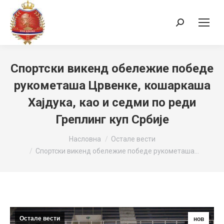
Search:
Спортски викенд обележие победе
рукометаша Црвенке, кошаркаша
Хајдука, као и седми по реди
Греплинг куп Србије
You are here:
Насловна
Остале вести
Спортски викенд обележие победе рукометаша…
Остале вести
нов