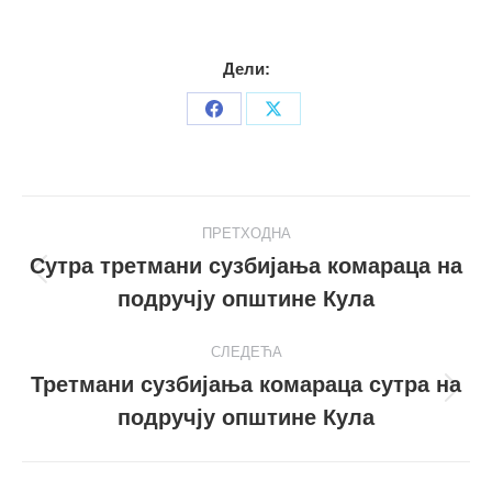
Дели:
Share
Share
on
on
Facebook
X
Post
ПРЕТХОДНА
navigation
Сутра третмани сузбијања комараца на
Претходни
подручју општине Кула
пост
СЛЕДЕЋА
Третмани сузбијања комараца сутра на
Следећи
подручју општине Кула
пост