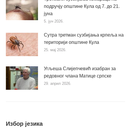
подручју општине Кула од 7. до 21.
јуна
5. јун 2026.
Сутра третман сузбијања крпеља на
територији општине Кула
25. мај 2026.
Угљеша Слијепчевић изабран за
редовног члана Матице српске
29. април 2026.
Избор језика