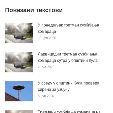
Повезани текстови
У понедељак третман сузбијања
комараца
10. јул 2026.
Ларвицидни третман сузбијања
комараца сутра у општини Кула
2. јул 2026.
У среду у општини Кула провера
сирена за узбуну
8. јун 2026.
Третмани сузбијања комараца на