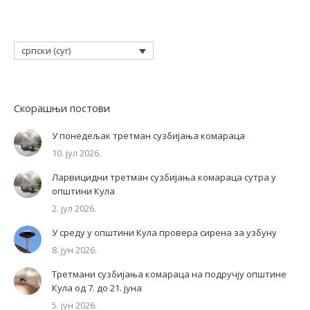
српски (cyr)
Скорашњи постови
У понедељак третман сузбијања комараца
10. јул 2026.
Ларвицидни третман сузбијања комараца сутра у
општини Кула
2. јул 2026.
У среду у општини Кула провера сирена за узбуну
8. јун 2026.
Третмани сузбијања комараца на подручју општине
Кула од 7. до 21. јуна
5. јун 2026.