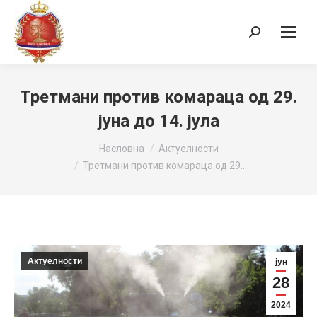
Search:
Третмани против комараца од 29.
јуна до 14. јула
You are here:
Насловна
Актуелности
Третмани против комараца од 29.…
Актуелности
јун
28
2024