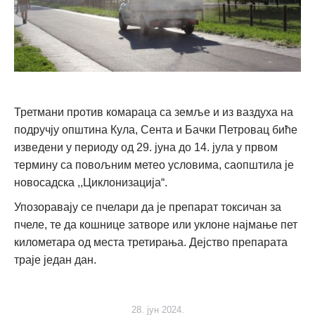
Третмани против комараца са земље и из ваздуха на
подручју општина Кула, Сента и Бачки Петровац биће
изведени у периоду од 29. јуна до 14. јула у првом
термину са повољним метео условима, саопштила је
новосадска ,,Циклонизација“.
Упозоравају се пчелари да је препарат токсичан за
пчеле, те да кошнице затворе или уклоне најмање пет
километара од места третирања. Дејство препарата
траје један дан.
28. јун 2024.