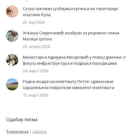
Сутра третман сузбијања крпеља на територији
општине Кула
25. мај 2026.
Угљеша Слијепчевић изабран за редовног члана
Матице српске
29. април 2026.
Министарка Адријана Месаровић у Новој Црвенки: У
фокусу инфраструктура и подршка породицама
24. март 2026.
Радна акција на излетишту Поток: Црвенчани
одушевљени повратком омиљеног излетишта
15. март 2026.
Одабир писма
Ћирилица
|
Latinica