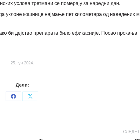
нских услова третмани се померају за наредни дан.
 да уклоне кошнице најмање пет километара од наведених м
ако би дејство препарата било ефикасније. Посао прскања
25. јун 2024.
Дели:
Share
Share
on
on
Facebook
X
СЛЕДЕ