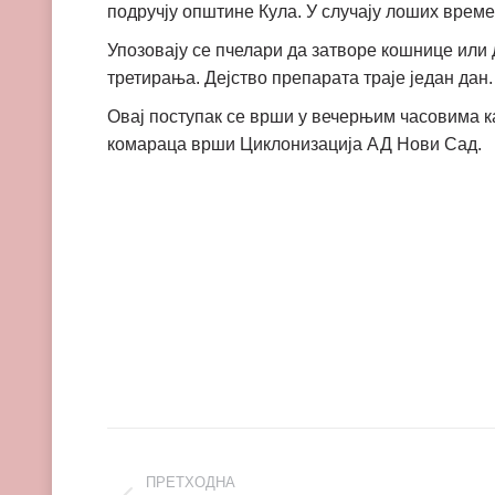
подручју општине Кула. У случају лоших време
Упозовају се пчелари да затворе кошнице или
третирања. Дејство препарата траје један дан.
Овај поступак се врши у вечерњим часовима к
комараца врши Циклонизација АД Нови Сад.
Post
ПРЕТХОДНА