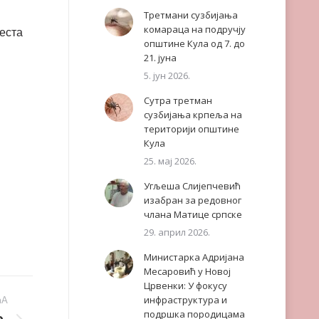
Третмани сузбијања
комараца на подручју
еста
општине Кула од 7. до
21. јуна
5. јун 2026.
Сутра третман
сузбијања крпеља на
територији општине
Кула
25. мај 2026.
Угљеша Слијепчевић
изабран за редовног
члана Матице српске
29. април 2026.
Министарка Адријана
Месаровић у Новој
Црвенки: У фокусу
инфраструктура и
ЋА
подршка породицама