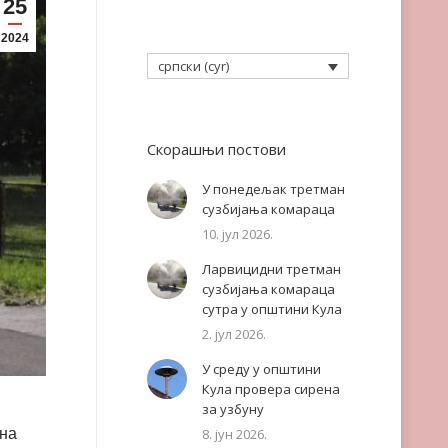
25
2024
српски (cyr)
Скорашњи постови
У понедељак третман
сузбијања комараца
10. јул 2026.
Ларвицидни третман
сузбијања комараца
сутра у општини Кула
2. јул 2026.
У среду у општини
Кула провера сирена
за узбуну
 на
8. јун 2026.