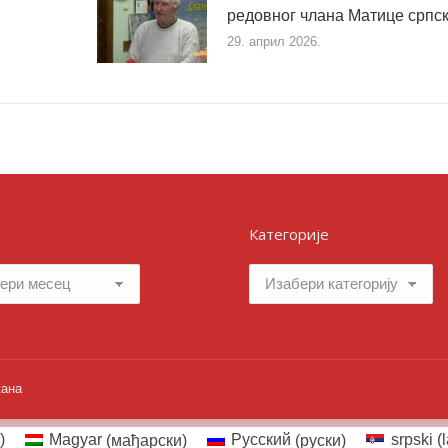
редовног члана Матице српс
29. април 2026.
Категорије
Категорије
жана
)
Magyar
(
мађарски
)
Русский
(
руски
)
srpski (l