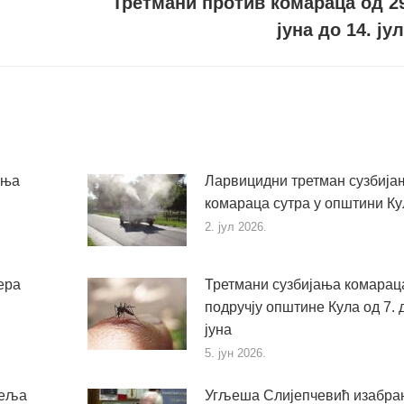
Третмани против комараца од 2
Следећи
јуна до 14. ју
пост
ања
Ларвицидни третман сузбија
комараца сутра у општини Ку
2. јул 2026.
ера
Третмани сузбијања комарац
подручју општине Кула од 7. д
јуна
5. јун 2026.
пеља
Угљеша Слијепчевић изабран