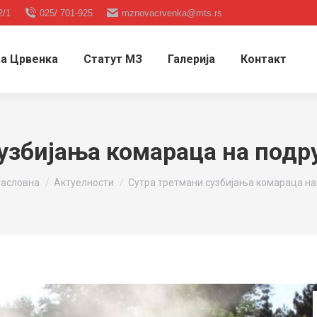
2/1
025/ 701-925
mznovacrvenka@mts.rs
а Црвенка
Статут МЗ
Галерија
Контакт
узбијања комараца на подр
ou are here:
асловна
Актуелности
Сутра третмани сузбијања комараца н