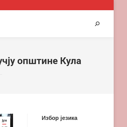
Search:
учју општине Кула
а…
Избор језика
јун