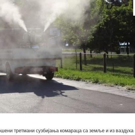
вршени третмани сузбијања комараца са земље и из ваздуха