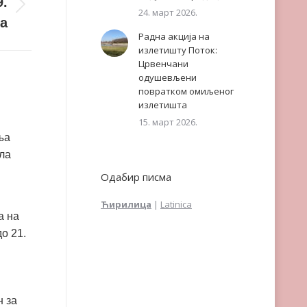
9.
24. март 2026.
ла
Радна акција на
излетишту Поток:
Црвенчани
одушевљени
повратком омиљеног
излетишта
15. март 2026.
ња
ла
Одабир писма
Ћирилица
|
Latinica
а на
о 21.
 за