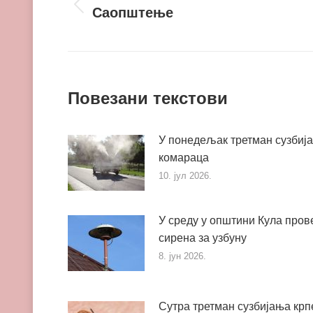
navigation
Саопштење
Претходни
пост
Повезани текстови
У понедељак третман сузбиј
комараца
10. јул 2026.
У среду у општини Кула пров
сирена за узбуну
8. јун 2026.
Сутра третман сузбијања кр