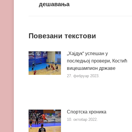
дешавања
пост
Повезани текстови
„Хајдук“ успешан у
последњој провери, Костић
вицешампион државе
27. фебруар 2023.
Спортска хроника
10. октобар 2022.