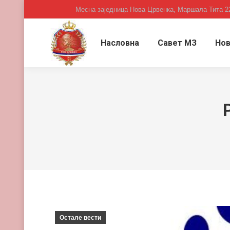
Месна заједница Нова Црвенка, Маршала Тита 2
Насловна
Савет МЗ
Нов
Остале вести