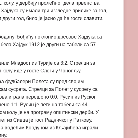
. колу, у дербију пролећног дела првенства
Хајдука су имали три изгледне прилике за гол,
други гол, било је јасно да ће гости славити.
бодану Ђођићу поклонио дресове Хајдука са
ела Хајдук 1912 је други на табели са 57
или Младост из Турије са 3:2. Стрелци за
 колу иде у госте Слоги у Чонопљу.
тва фудбалери Полета су пред својим
ам сусрета. Стрелци за Полет у сусрету са
ова играла нерешено 0:0, Русин из Руског
но 1:1. Русин је пети на табели са 44
ном колу је на програму општински дерби. У
т из Сивца је гост Радничког у Раткову.
 са водећим Кордуном из Кљајићева играли
ну.