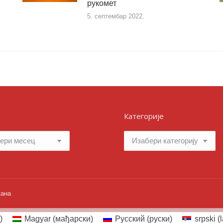
рукомет
5. септембар 2022.
Категорије
Категорије
жана
)
Magyar
(
мађарски
)
Русский
(
руски
)
srpski (l