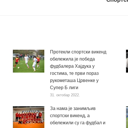
пост
Протекли спортски викенд
обележила је победа
фудбалера Хајдука у
гостима, те први пораз
рукометаша Црвенке у
Супер Б лиги
31. октобар 2022.
За нама је занимљив
спортски викенд, а
обележили су га фудбал и