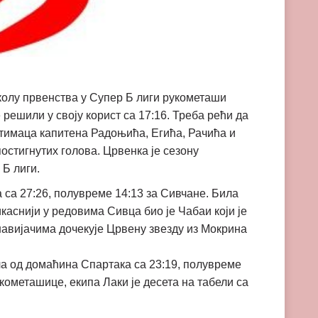
колу првенства у Супер Б лиги рукометаши
решили у своју корист са 17:16. Треба рећи да
отимаца капитена Радоњића, Егића, Рачића и
остигнутих голова. Црвенка је сезону
 Б лиги.
 са 27:26, полувреме 14:13 за Сивчане. Била
каснији у редовима Сивца био је Чабаи који је
 навијачима дочекује Црвену звезду из Мокрина
ла од домаћина Спартака са 23:19, полувреме
укометашице, екипа Лаки је десета на табели са