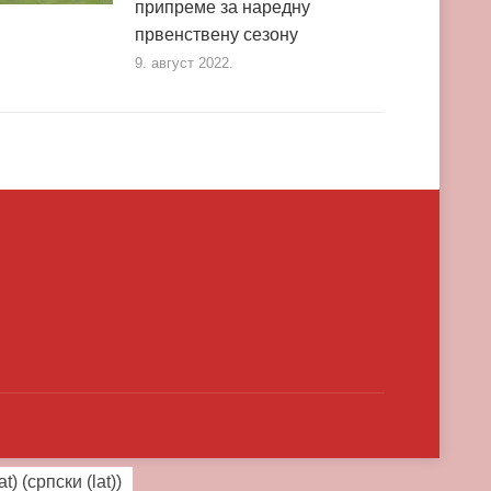
припреме за наредну
првенствену сезону
9. август 2022.
at)
(
српски (lat)
)