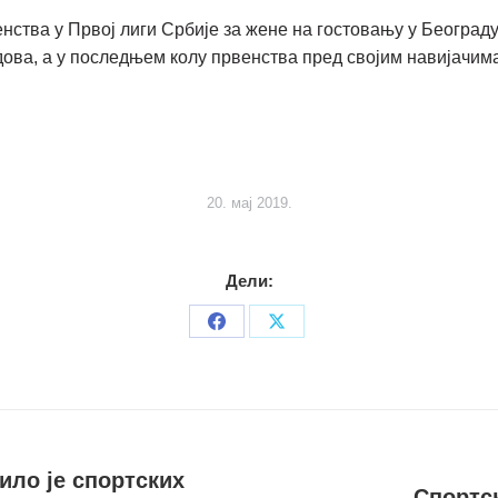
нства у Првој лиги Србије за жене на гостовању у Београду
одова, а у последњем колу првенства пред својим навијачи
20. мај 2019.
Дели:
Share
Share
on
on
Facebook
X
ило је спортских
Спортс
Следећи