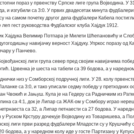
топни пораз у првенству Српске лиге група Војводина. У 31
а, и изгубили са 3:0. У првих двадесетак минута фудбалери 
су на самом почетку другог дела фудбалери Кабела постигли 
е леп гест руководства Фудбалског клуба Хајдук 1912.
ник Хајдука Велимир Потпара је Милети Шћепановићу и Сло
угогодишњу навијачку верност Хајдуку. Упркос поразу од Каб
ичару у Панчево.
Војвођанској лиги група север пред својим навијачима побед
ић. Црвенка је шеста на табели са 39 бодова, а у наредном
нички низ у Сомборској подручној лиги. У 28. колу првенс
аланке са 3:0, и тако уписали седму победу у претходних ос
ан Чвокић и Јањуш. Кула је на Гедеру са Радничким из Ратк
ина са 4:1, док је Липар са ЖАК-ом у Сомбору играо нереше
 четрнаеста са 32, а Липар петнаести са 27 бодова. У наред
у Руском Крстуру дочекује Војводину из Товаришева, а Поле
нској лиги први разред фудбалери Младости су у Крушчићу
20 бодова, а у наредном колу иде у госте Партизану у Купуси