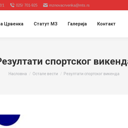
2/1
025/ 701-925
mznovacrvenka@mts.rs
а Црвенка
Статут МЗ
Галерија
Контакт
Резултати спортског викенд
You are here:
Насловна
Остале вести
Резултати спортског викенда