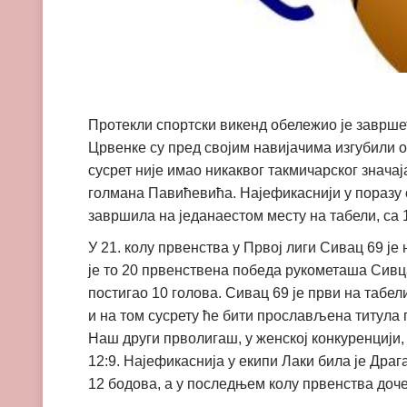
Протекли спортски викенд обележио је заврше
Црвенке су пред својим навијачима изгубили о
сусрет није имао никаквог такмичарског знача
голмана Павићевића. Најефикаснији у поразу 
завршила на једанаестом месту на табели, са 1
У 21. колу првенства у Првој лиги Сивац 69 ј
је то 20 првенствена победа рукометаша Сивца
постигао 10 голова. Сивац 69 је први на табе
и на том сусрету ће бити прослављена титула 
Наш други прволигаш, у женској конкуренцији,
12:9. Најефикаснија у екипи Лаки била је Драг
12 бодова, а у последњем колу првенства доче