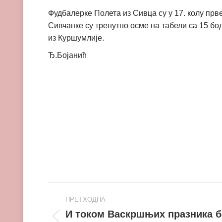
Фудбалерке Полета из Сивца су у 17. колу прве
Сивчанке су тренутно осме на табели са 15 б
из Куршумлије.
Ђ.Бојанић
Post
ПРЕТХОДНА
navigation
И током Васкршњих празника б
Претходни