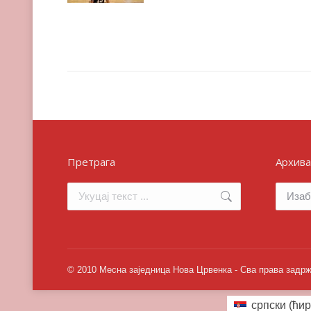
Претрага
Архива
Search:
Архива
© 2010 Месна заједница Нова Црвенка - Сва права задр
српски (ћир