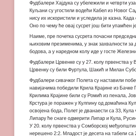
Фудбалери Хајдука су убележили и четврти узас
Куљани су угостили водећи Кабел из Новог Сад
нису их искористили и уследила је казна. Када 
Оно по чему ће овај сусрет још бити упамћен ј
Наиме, пре почетка сусрета почасни председ
њиховим презименима, у знак захвалности за д
бодова, а у наредном колу иде у госте Железн
Фудбалери Црвенке су у 27. колу првенства у 
Црвенку су били Фуртула, Шакић и Милан Субот
Фудбалери сивачког Полета су наставили побед
навијачима победили Крила Крајине из Бачке П
Крилима Крајине били су Ромић из пенала, Јов
Крстура је поражен у Кулпину од домаћина Кулп
освојена бода, Полет је дванаести са 33, Кула
Липару ће снаге одмерити Липар и Кула, Русин 
У 20. колу првенства у Сомборској међуопшти
нерешено 2:2. Младост је десета на табели са 