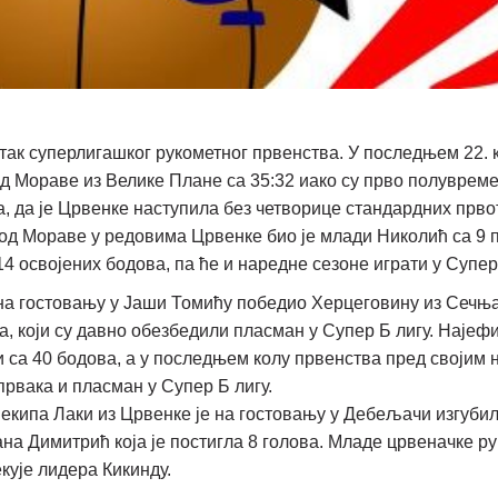
так суперлигашког рукометног првенства. У последњем 22. 
д Мораве из Велике Плане са 35:32 иако су прво полувреме 
ја, да је Црвенке наступила без четворице стандардних прв
од Мораве у редовима Црвенке био је млади Николић са 9 п
4 освојених бодова, па ће и наредне сезоне играти у Супер
е на гостовању у Јаши Томићу победио Херцеговину из Сечња
, који су давно обезбедили пласман у Супер Б лигу. Најефи
ли са 40 бодова, а у последњем колу првенства пред својим
првака и пласман у Супер Б лигу.
 екипа Лаки из Црвенке је на гостовању у Дебељачи изгуби
ана Димитрић која је постигла 8 голова. Младе црвеначке р
кује лидера Кикинду.