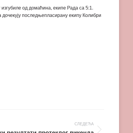
 изгубиле од домаћина, екипе Рада са 5:1.
ма дочекују последњепласирану екипу Колибри
СЛЕДЕЋА
ки резултати протеклог викенда