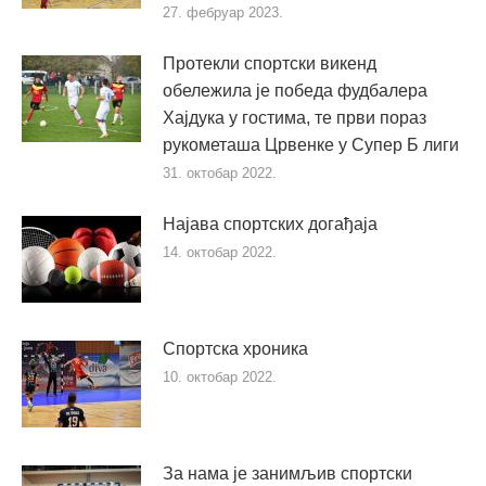
27. фебруар 2023.
Протекли спортски викенд
обележила је победа фудбалера
Хајдука у гостима, те први пораз
рукометаша Црвенке у Супер Б лиги
31. октобар 2022.
Најава спортских догађаја
14. октобар 2022.
Спортска хроника
10. октобар 2022.
За нама је занимљив спортски