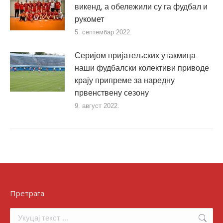
викенд, а обележили су га фудбал и
рукомет
5. септембар 2022.
Серијом пријатељских утакмица
наши фудбалски колективи приводе
крају припреме за наредну
првенствену сезону
9. август 2022.
Претрага
Search: