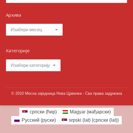
Архива
Архива
Категорије
Категорије
© 2010 Месна заједница Нова Црвенка - Сва права задржана
српски (ћир)
Magyar
(
мађарски
)
Русский
(
руски
)
srpski (lat)
(
српски (lat)
)