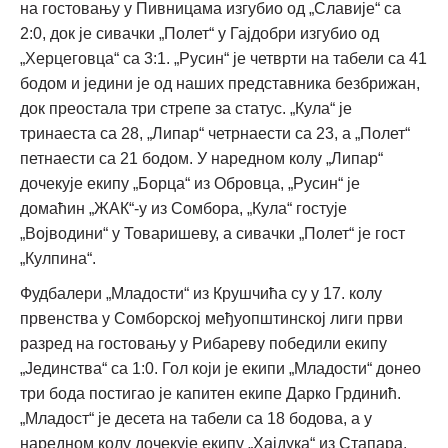
на гостовању у Пивницама изгубио од „Славије“ са
2:0, док је сивачки „Полет“ у Гајдобри изгубио од
„Херцеговца“ са 3:1. „Русин“ је четврти на табели са 41
бодом и једини је од наших представника безбрижан,
док преостала три стрепе за статус. „Кула“ је
тринаеста са 28, „Липар“ четрнаести са 23, а „Полет“
петнаести са 21 бодом. У наредном колу „Липар“
дочекује екипу „Борца“ из Обровца, „Русин“ је
домаћин „ЖАК“-у из Сомбора, „Кула“ гостује
„Војводини“ у Товаришеву, а сивачки „Полет“ је гост
„Кулпина“.
Фудбалери „Младости“ из Крушчића су у 17. колу
првенства у Сомборској међуопштинској лиги први
разред на гостовању у Рибареву победили екипу
„Јединства“ са 1:0. Гол који је екипи „Младости“ донео
три бода постигао је капитен екипе Дарко Грдинић.
„Младост“ је десета на табели са 18 бодова, а у
наредном колу дочекује екипу „Хајдука“ из Стапара.