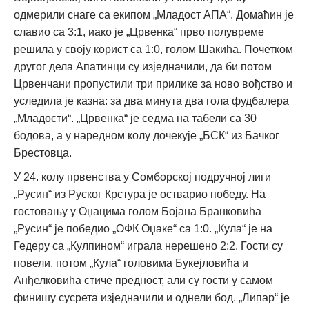
одмерили снаге са екипом „Младост АПА“. Домаћин је
славио са 3:1, иако је „Црвенка“ прво полувреме
решила у своју корист са 1:0, голом Шакића. Почетком
другог дела Апатинци су изједначили, да би потом
Црвенчани пропустили три прилике за ново вођство и
уследила је казна: за два минута два гола фудбалера
„Младости“. „Црвенка“ је седма на табели са 30
бодова, а у наредном колу дочекује „БСК“ из Бачког
Брестовца.
У 24. колу првенства у Сомборској подручној лиги
„Русин“ из Руског Крстура је остварио победу. На
гостовању у Оџацима голом Бојана Бранковића
„Русин“ је победио „ОФК Оџаке“ са 1:0. „Кула“ је на
Гедеру са „Кулпином“ играла нерешено 2:2. Гости су
повели, потом „Кула“ головима Букејловића и
Анђелковића стиче предност, али су гости у самом
финишу сусрета изједначили и однели бод. „Липар“ је