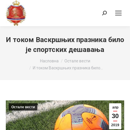
Search:
И током Васкршњих празника било
је спортских дешавања
You are here:
Насловна
Остале вести
И током Васкршњих празника било…
Остале вести
апр
30
2019