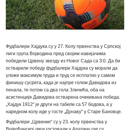
Фудбалери Хајдука су у 27. Колу првенства у Српској
лиги група Војводина пред својим навијачима
победили Црвену звезду из Новог Сада са 3:0. Да би
остварили победу фудбалери Хајдука су морали да
уложе максимум труда и труд се исплатио у самом
финишу сусрета, када је најпре голом Давидова из
пенала, те потом са два гола Зличића, оба на
асистенције Давидова остварена очекивана победа.
„Хајдук 1912“ је други на табели са 57 бодова, а у
наредном колу иде у госте „Дунаву“ у Старе Бановце.
Фудбалери „Црвенке“ су у 23. колу првенства у
Војвођанској лиги гостовали у Апатину где су