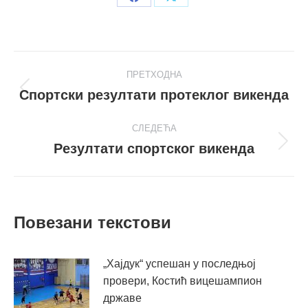
Share
Share
on
on
Facebook
X
Post
ПРЕТХОДНА
navigation
Спортски резултати протеклог викенда
Претходни
пост
СЛЕДЕЋА
Резултати спортског викенда
Следећи
пост
Повезани текстови
„Хајдук“ успешан у последњој
провери, Костић вицешампион
државе