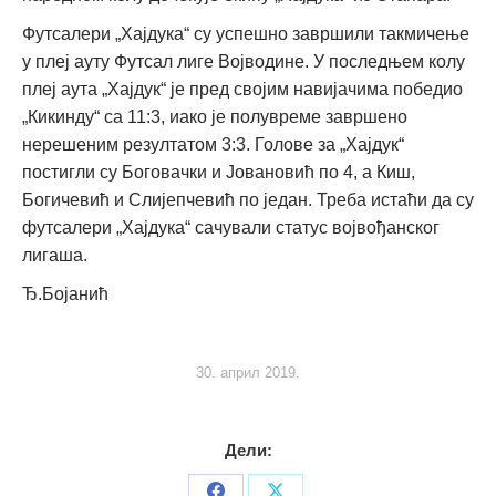
Футсалери „Хајдука“ су успешно завршили такмичење
у плеј ауту Футсал лиге Војводине. У последњем колу
плеј аута „Хајдук“ је пред својим навијачима победио
„Кикинду“ са 11:3, иако је полувреме завршено
нерешеним резултатом 3:3. Голове за „Хајдук“
постигли су Боговачки и Јовановић по 4, а Киш,
Богичевић и Слијепчевић по један. Треба истаћи да су
футсалери „Хајдука“ сачували статус војвођанског
лигаша.
Ђ.Бојанић
30. април 2019.
Дели: