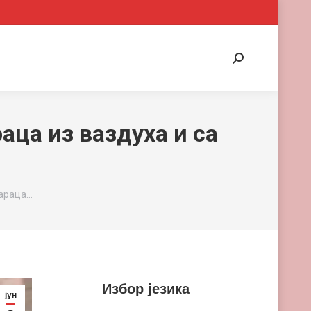
Search:
ца из ваздуха и са
мараца…
Избор језика
јун