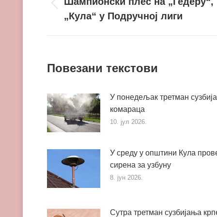
navigation
Шампионски плес на „Гедеру“,
Претходни
„Кула“ у Подручној лиги
пост
Повезани текстови
У понедељак третман сузбиј
комараца
10. јул 2026.
У среду у општини Кула пров
сирена за узбуну
8. јун 2026.
Сутра третман сузбијања кр