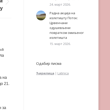
м
24. март 2026.
у
Радна акција на
излетишту Поток:
Црвенчани
одушевљени
повратком омиљеног
излетишта
15. март 2026.
ња
ла
Одабир писма
Ћирилица
|
Latinica
а на
о 21.
 за