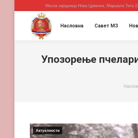
Месна заједница Нова Црвенка, Маршала Тита 2
Насловна
Савет МЗ
Нов
Упозорење пчелари
You ar
Насло
Актуелности