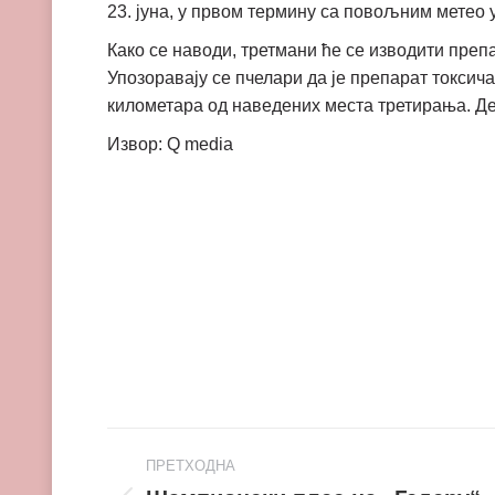
23. јуна, у првом термину са повољним метео 
Како се наводи, третмани ће се изводити пре
Упозоравају се пчелари да је препарат токсича
километара од наведених места третирања. Деј
Извор: Q media
Post
ПРЕТХОДНА