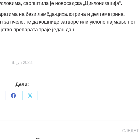
условима, саопштила је новосадска „Циклонизација“.
паратима на бази ламбда-цихалотрина и делтаметрина.
н за пчеле, те да кошнице затворе или уклоне најмање пет
ство препарата траје један дан.
8. јун 2023.
Дели:
Share
Share
on
on
Facebook
X
СЛЕДЕ