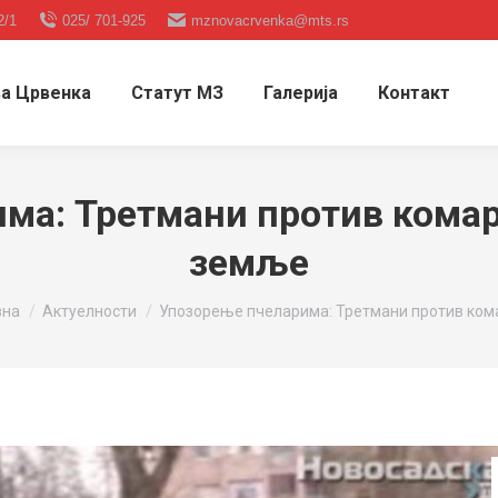
2/1
025/ 701-925
mznovacrvenka@mts.rs
а Црвенка
Статут МЗ
Галерија
Контакт
ма: Третмани против комара
земље
e here:
вна
Актуелности
Упозорење пчеларима: Третмани против ко