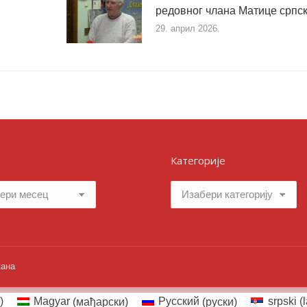
редовног члана Матице српс
29. април 2026.
Категорије
Категорије
жана
)
Magyar
(
мађарски
)
Русский
(
руски
)
srpski (l