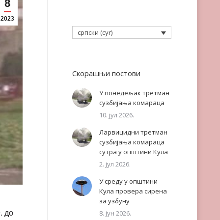
8
2023
српски (cyr)
Скорашњи постови
У понедељак третман
сузбијања комараца
10. јул 2026.
Ларвицидни третман
сузбијања комараца
сутра у општини Кула
2. јул 2026.
У среду у општини
Кула провера сирена
за узбуну
. до
8. јун 2026.