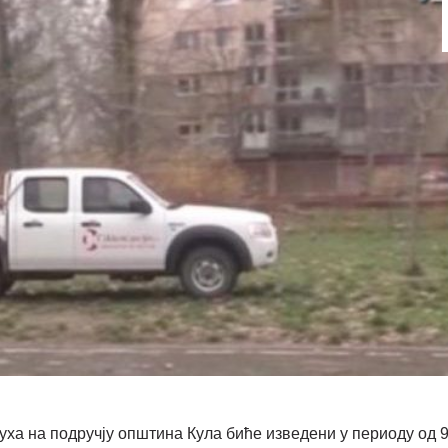
ха на подручју општина Кула биће изведени у периоду од 9