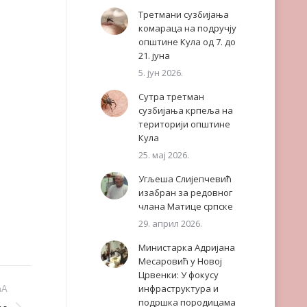
Третмани сузбијања
комараца на подручју
општине Кула од 7. до
21. јуна
5. јун 2026.
Сутра третман
сузбијања крпеља на
територији општине
Кула
25. мај 2026.
Угљеша Слијепчевић
изабран за редовног
члана Матице српске
29. април 2026.
Министарка Адријана
Месаровић у Новој
Црвенки: У фокусу
инфраструктура и
ЋА
подршка породицама