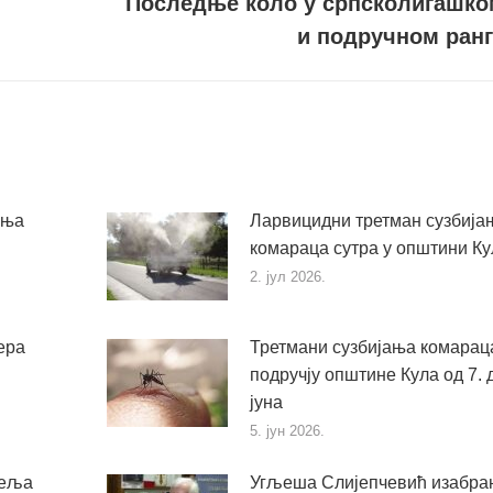
Последње коло у српсколигашко
Следећи
и подручном ранг
пост
ања
Ларвицидни третман сузбија
комараца сутра у општини Ку
2. јул 2026.
ера
Третмани сузбијања комарац
подручју општине Кула од 7. д
јуна
5. јун 2026.
пеља
Угљеша Слијепчевић изабран