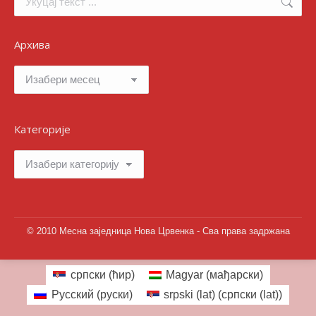
Архива
Архива
Категорије
Категорије
© 2010 Месна заједница Нова Црвенка - Сва права задржана
српски (ћир)
Magyar
(
мађарски
)
Русский
(
руски
)
srpski (lat)
(
српски (lat)
)