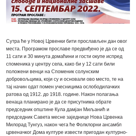
Сутра ће у Новој Црвенки бити прослављен дан овог
места. Програмом прославе предвиђено је да се од
11 сати и 30 минута домаћини и гости окупе испред
споменика у центру села, како би у 12 сати били
положени венци на Споменик солунским
добровољцима, који су и основали ово место, те на
тај начин одат помен учесницима ослободилачких
ратова од 1912. до 1918. године. Након полагања
венаца планирано је да се присутнима обрате
председник општине Кула дамјан Миљанић и
председник Савета месне заједнице Нова Црвенка
Милорад Тунгуз, након чега ће Фолклорни ансамбл
црвеначког Дома културе извести пригодан културно-