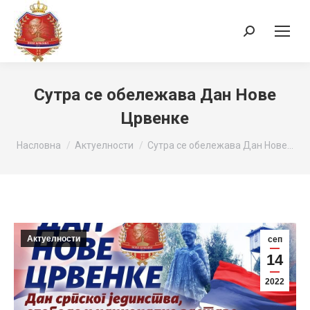
Search:
Сутра се обележава Дан Нове
Црвенке
You are here:
Насловна
Актуелности
Сутра се обележава Дан Нове…
Актуелности
сеп
14
2022