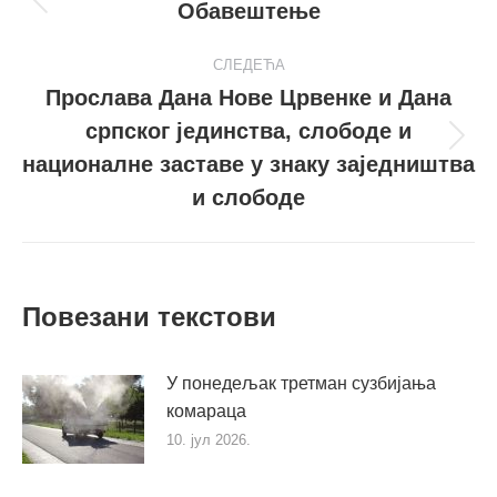
navigation
Обавештење
Претходни
пост
СЛЕДЕЋА
Прослава Дана Нове Црвенке и Дана
српског јединства, слободе и
Следећи
националне заставе у знаку заједништва
пост
и слободе
Повезани текстови
У понедељак третман сузбијања
комараца
10. јул 2026.