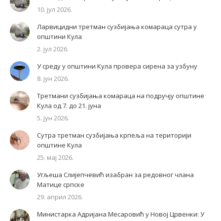
10. јул 2026.
Ларвицидни третман сузбијања комараца сутра у
општини Кула
2. јул 2026.
У среду у општини Кула провера сирена за узбуну
8. јун 2026.
Третмани сузбијања комараца на подручју општине
Кула од 7. до 21. јуна
5. јун 2026.
Сутра третман сузбијања крпеља на територији
општине Кула
25. мај 2026.
Угљеша Слијепчевић изабран за редовног члана
Матице српске
29. април 2026.
Министарка Адријана Месаровић у Новој Црвенки: У