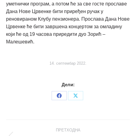
уметнички програм, а потом ће за све госте прославе
Дана Нове Црвенке бити приређен ручак у
реновираном Клубу пензионера. Прослава Дана Нове
Црвенке ће бити завршена концертом за омладину
који ће од 19 часова приредити дуо Зорић –
Малешевић.
14. септембар 2022.
Дели:
Share
Share
on
on
Facebook
X
Post
ПРЕТХОДНА