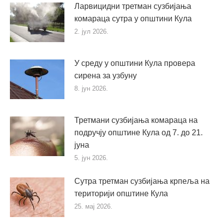
Ларвицидни третман сузбијања
комараца сутра у општини Кула
2. јул 2026.
У среду у општини Кула провера
сирена за узбуну
8. јун 2026.
Третмани сузбијања комараца на
подручју општине Кула од 7. до 21.
јуна
5. јун 2026.
Сутра третман сузбијања крпеља на
територији општине Кула
25. мај 2026.