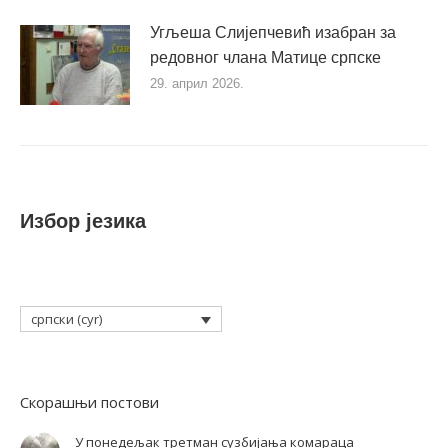
Угљеша Слијепчевић изабран за
редовног члана Матице српске
29. април 2026.
Избор језика
српски (cyr)
Скорашњи постови
У понедељак третман сузбијања комараца