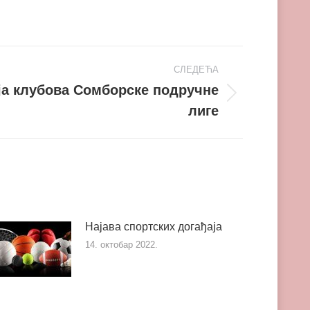
СЛЕДЕЋА
а клубова Сомборске подручне
лиге
Најава спортских догађаја
14. октобар 2022.