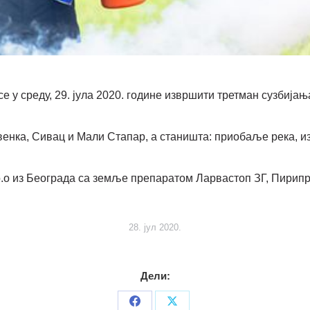
е у среду, 29. јула 2020. године извршити третман сузбија
венка, Сивац и Мали Стапар, а станишта: приобаље река, изл
.о из Београда са земље препаратом Ларвастоп ЗГ, Пирипрок
28. јул 2020.
Дели: