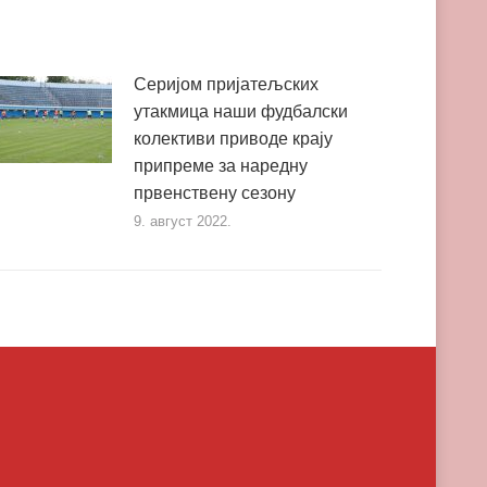
Серијом пријатељских
утакмица наши фудбалски
колективи приводе крају
припреме за наредну
првенствену сезону
9. август 2022.