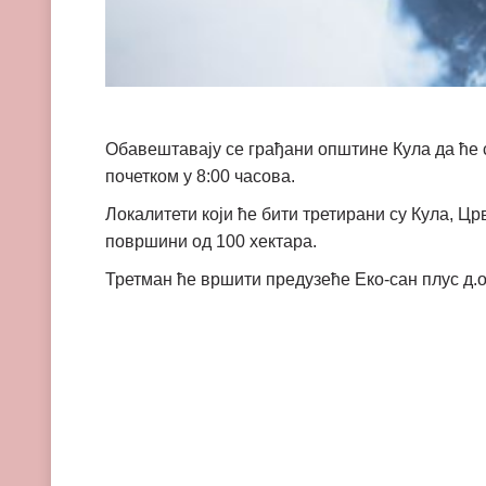
Обавештавају се грађани општине Кула да ће с
почетком у 8:00 часова.
Локалитети који ће бити третирани су Кула, Цр
површини од 100 хектара.
Третман ће вршити предузеће Еко-сан плус д.о