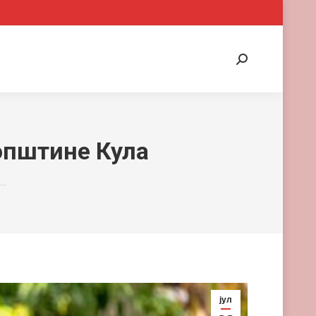
Search:
општине Кула
и…
јул