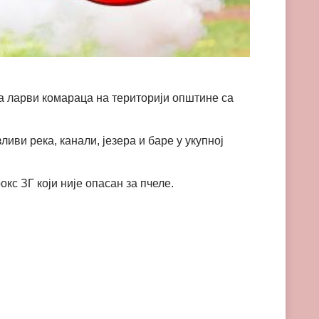
ња ларви комараца на територији општине са
иви река, канали, језера и баре у укупној
с ЗГ који није опасан за пчеле.