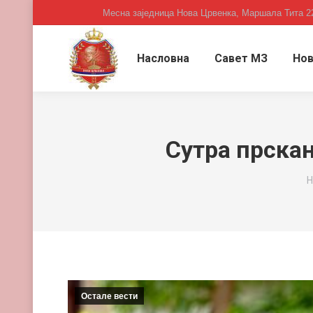
Месна заједница Нова Црвенка, Маршала Тита 2
Насловна
Савет МЗ
Нов
Сутра прска
Y
Н
Остале вести