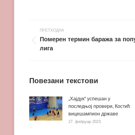
Post
ПРЕТХОДНА
navigation
Померен термин баража за поп
Претходни
лига
пост
Повезани текстови
„Хајдук“ успешан у
последњој провери, Костић
вицешампион државе
27. фебруар 2023.