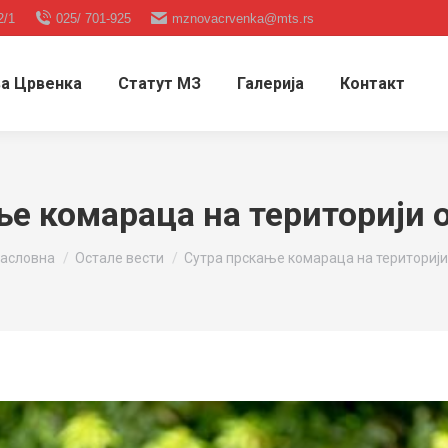
2/1
025/ 701-925
mznovacrvenka@mts.rs
а Црвенка
Статут МЗ
Галерија
Контакт
ње комараца на територији 
ou are here:
асловна
Остале вести
Сутра прскање комараца на териториј