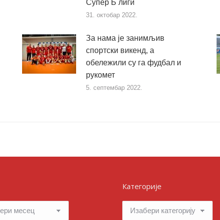
Супер Б лиги
31. октобар 2022.
За нама је занимљив
спортски викенд, а
обележили су га фудбал и
рукомет
5. септембар 2022.
Категорије
Категорије