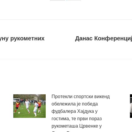
Share
Share
on
on
Facebook
X
уну рукометних
Данас Конференциј
Следећи
пост
Протекли спортски викенд
обележила је победа
фудбалера Хајдука у
гостима, те први пораз
рукометаша Црвенке у