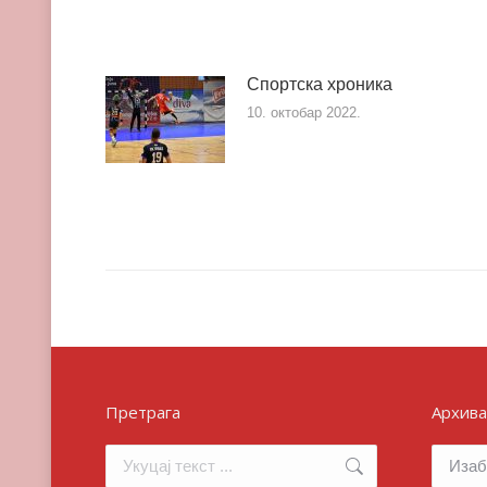
Спортска хроника
10. октобар 2022.
Претрага
Архива
Search:
Архива