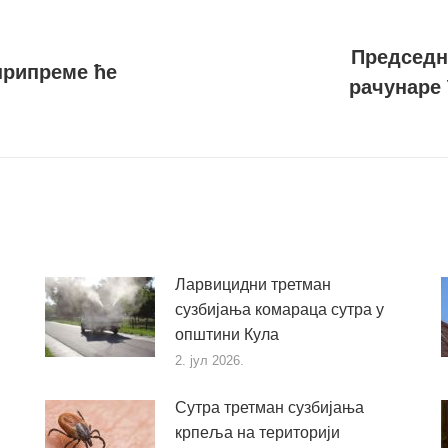
Председн
припреме ће
рачунаре 
Следећи
пост
Ларвицидни третман
сузбијања комараца сутра у
општини Кула
2. јул 2026.
Сутра третман сузбијања
крпеља на територији