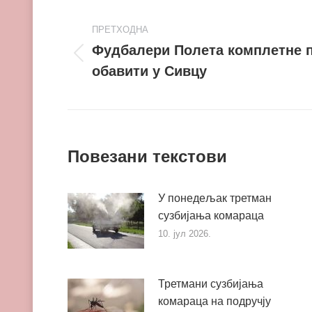
Post
ПРЕТХОДНА
navigation
Фудбалери Полета комплетне 
Претходни
обавити у Сивцу
пост
Повезани текстови
У понедељак третман
сузбијања комараца
10. јул 2026.
Третмани сузбијања
комараца на подручју