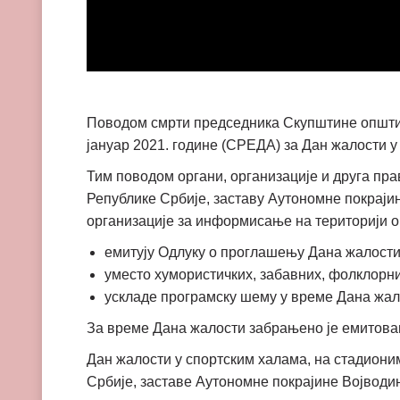
Поводом смрти председника Скупштине општин
јануар 2021. године (СРЕДА) за Дан жалости у
Тим поводом органи, организације и друга пра
Републике Србије, заставу Аутономне покраји
организације за информисање на територији о
емитују Одлуку о проглашењу Дана жалости
уместо хумористичких, забавних, фолклорни
ускладе програмску шему у време Дана жал
За време Дана жалости забрањено је емитова
Дан жалости у спортским халама, на стадион
Србије, заставе Аутономне покрајине Војводин