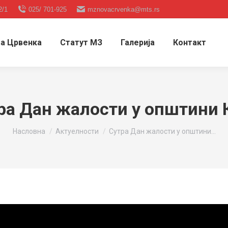
2/1
025/ 701-925
mznovacrvenka@mts.rs
а Црвенка
Статут МЗ
Галерија
Контакт
ра Дан жалости у општини 
You are here:
Насловна
Актуелности
Сутра Дан жалости у општини…