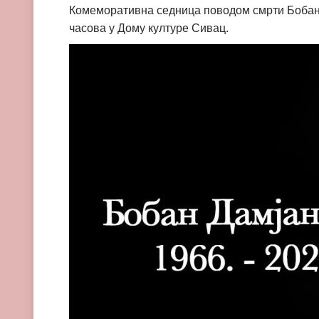
Комеморативна седница поводом смрти Бобана 
часова у Дому културе Сивац.