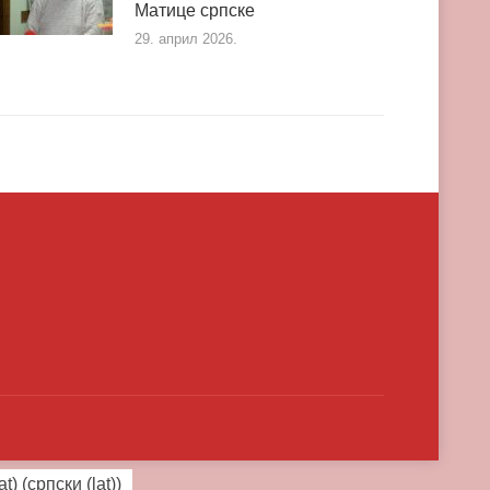
Матице српске
29. април 2026.
at)
(
српски (lat)
)