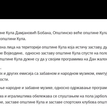
е Кула Дамјановић Бобана, Општинско веће општине Кула,
 општини Кула.
вна лица на територији општине Кула која истичу заставу, д
не Војводине, односно заставу општине Кула спусте на по
пштине Кула дужне су да у својим програмима на Дан жалос
,
х и других емисија са забавном и народном музиком, емиту
ости.
ње народне и забавне музике, односно одржавање програма
има и игралиштима обележава се спуштањем на пола јарбол
е, заставе општине Кула и заставе спортских клубова општ