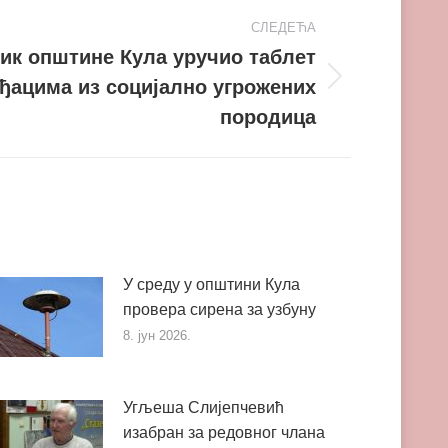
СЛЕДЕЋА
ик општине Кула уручио таблет
ђацима из социјално угрожених
породица
У среду у општини Кула
провера сирена за узбуну
8. јун 2026.
Угљеша Слијепчевић
изабран за редовног члана