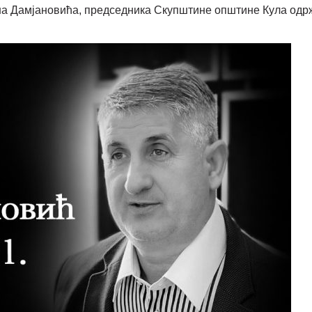
Дамјановића, председника Скупштине општине Кула одржаће