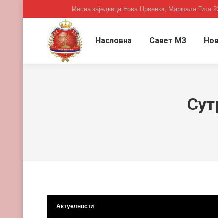
Месна заједница Нова Црвенка, Маршала Тита 2
Насловна
Савет МЗ
Нов
Сут
Актуелности