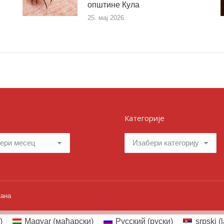
општине Кула
25. мај 2026.
Категорије
Категорије
жана
)
Magyar
(
мађарски
)
Русский
(
руски
)
srpski (l