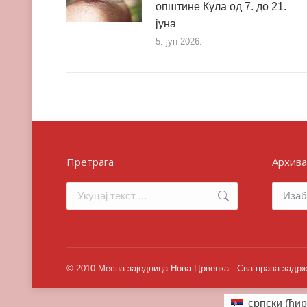
општине Кула од 7. до 21.
јуна
5. јун 2026.
Претрага
Архива
Search:
Архива
© 2010 Месна заједница Нова Црвенка - Сва права задр
српски (ћир