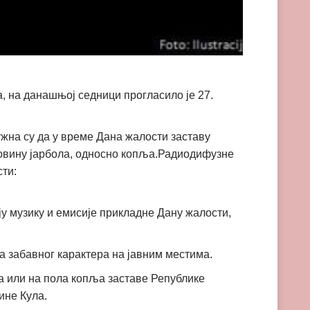
 на данашњој седници прогласило је 27.
ужна су да у време Дана жалости заставу
ловину јарбола, односно копља.Радиодифузне
ти:
ју музику и емисије прикладне Дану жалости,
 забавног карактера на јавним местима.
а или на пола копља заставе Републике
ине Кула.