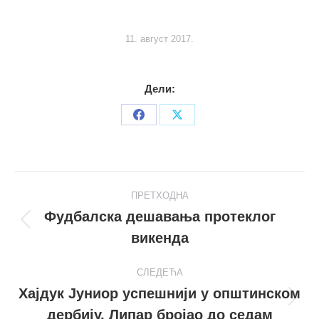
11. август 2017.
Дели:
Share
Share
on
on
Facebook
X
Post
ПРЕТХОДНА
navigation
Фудбалска дешавања протеклог
Претходни
викенда
пост
СЛЕДЕЋА
Хајдук Јуниор успешнији у општинском
Следећи
дербију, Липар бројао до седам