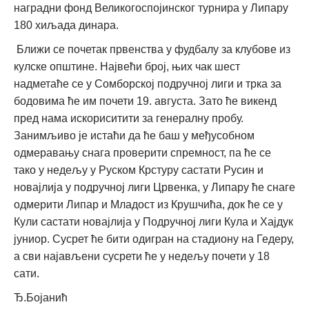
наградни фонд Великогоспојинског турнира у Липару
180 хиљада динара.
Ближи се почетак првенства у фудбалу за клубове из
кулске општине. Највећи број, њих чак шест
надметаће се у Сомборској подручној лиги и трка за
бодовима ће им почети 19. августа. Зато ће викенд
пред нама искориситити за генералну пробу.
Занимљиво је истаћи да ће баш у међусобном
одмеравању снага проверити спремност, па ће се
тако у недељу у Руском Крстуру састати Русин и
новајлија у подручној лиги Црвенка, у Липару ће снаге
одмерити Липар и Младост из Крушчића, док ће се у
Кули састати новајлија у Подручној лиги Кула и Хајдук
јуниор. Сусрет ће бити одигран на стадиону на Гедеру,
а сви најављени сусрети ће у недељу почети у 18
сати.
Ђ.Бојанић