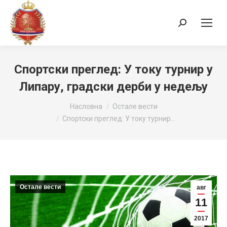
Search:
Спортски преглед: У току турнир у
Липару, градски дерби у недељу
You are here:
Насловна
Остале вести
Спортски преглед: У току турнир…
Остале вести
авг
11
2017