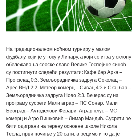
На традиционалном ноћном турниру у малом
фудбалу, који је у току у Липару, а који се игра у склопу
обележавања сеоске славе Велике Госпојине синоћ
су постигнути следећи резултати: Кафе бар Арка –
Про склад 0:3, Земљорадничка задруга Соколац –
Арес ВНД 2:2, Метеор комерц – Сивац 4:3 и Скај бар –
Земљорадничка задруга Ново 2:3. Вечерас су на
програму сусрети Мали аграр – ПС Сонар, Мали
Београд – Аутоделови Ферари, Аграр плус – МС
комерц и Агро Вишковић – Лимар Мандић. Сусрети ће
бити одиграни на терену основне школе Никола
Тесла, први почиње у 20 сати, а рецимо и то да је