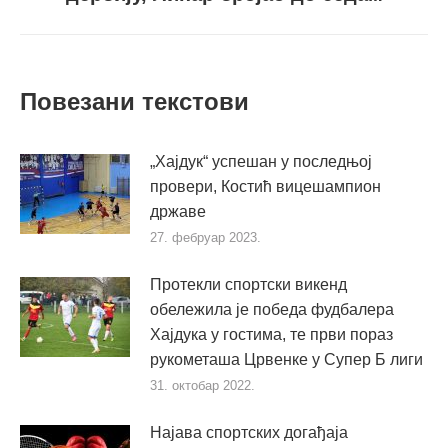
пост
Повезани текстови
„Хајдук“ успешан у последњој
провери, Костић вицешампион
државе
27. фебруар 2023.
Протекли спортски викенд
обележила је победа фудбалера
Хајдука у гостима, те први пораз
рукометаша Црвенке у Супер Б лиги
31. октобар 2022.
Најава спортских догађаја