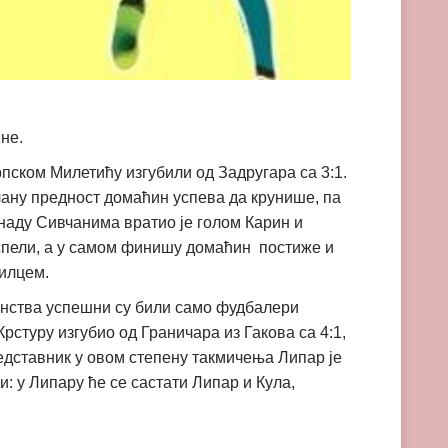
не.
пском Милетићу изгубили од Задругара са 3:1.
чану предност домаћин успева да крунише, па
 наду Сивчанима вратио је голом Карин и
успели, а у самом финишу домаћин постиже и
тилцем.
венства успешни су били само фудбалери
рстуру изгубио од Граничара из Гакова са 4:1,
едставник у овом степену такмичења Липар је
: у Липару ће се састати Липар и Кула,