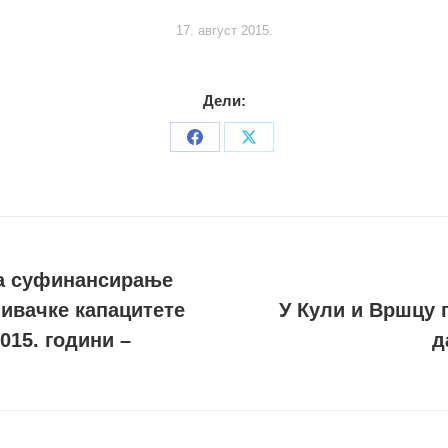
17. август 2015.
Дели:
Share
Share
on
on
Facebook
X
за суфинансирање
ивачке капацитете
У Кули и Вршцу г
Следећи
015. години –
д
пост