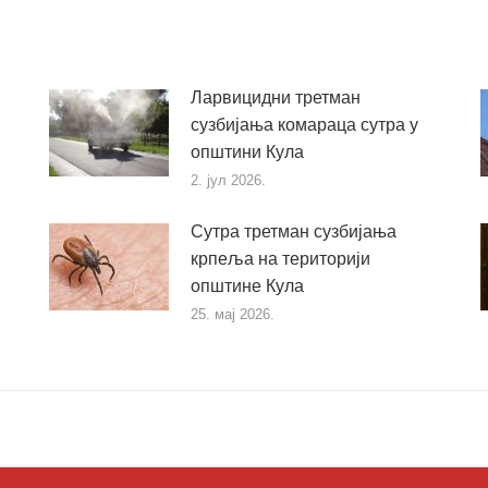
Ларвицидни третман
сузбијања комараца сутра у
општини Кула
2. јул 2026.
Сутра третман сузбијања
крпеља на територији
општине Кула
25. мај 2026.