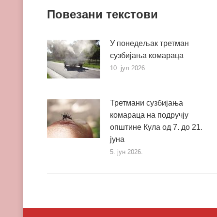
Повезани текстови
У понедељак третман
сузбијања комараца
10. јул 2026.
Третмани сузбијања
комараца на подручју
општине Кула од 7. до 21.
јуна
5. јун 2026.