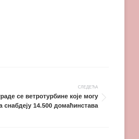
СЛЕДЕЋА
раде се ветротурбине које могу
а снабдеју 14.500 домаћинстава