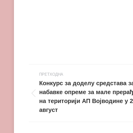
Post
ПРЕТХОДНА
navigation
Конкурс за доделу средстава 
набавке опреме за мале прерађ
Претходни
на територији АП Војводине у 2
пост
август