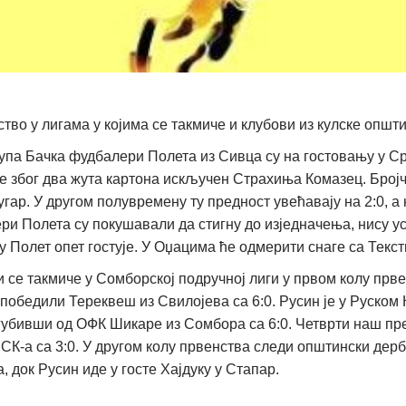
тво у лигама у којима се такмиче и клубови из кулске општи
рупа Бачка фудбалери Полета из Сивца су на гостовању у Ср
је због два жута картона искључен Страхиња Комазец. Број
угар. У другом полувремену ту предност увећавају на 2:0, а
ри Полета су покушавали да стигну до изједначења, нису 
у Полет опет гостује. У Оџацима ће одмерити снаге са Текс
и се такмиче у Сомборској подручној лиги у првом колу пр
обедили Тереквеш из Свилојева са 6:0. Русин је у Руском К
згубивши од ОФК Шикаре из Сомбора са 6:0. Четврти наш пр
СК-а са 3:0. У другом колу првенства следи општински дерби
 док Русин иде у госте Хајдуку у Стапар.