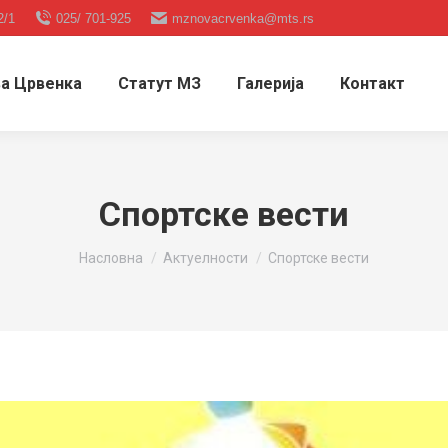
2/1
025/ 701-925
mznovacrvenka@mts.rs
а Црвенка
Статут МЗ
Галерија
Контакт
Спортске вести
You are here:
Насловна
Актуелности
Спортске вести