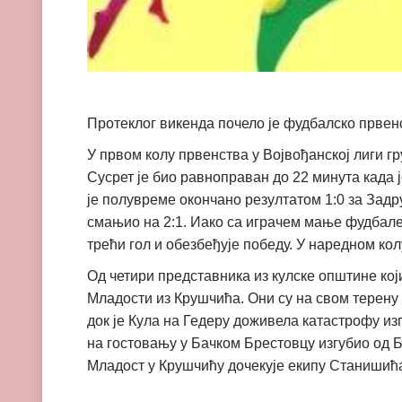
Протеклог викенда почело је фудбалско првенс
У првом колу првенства у Војвођанској лиги г
Сусрет је био равноправан до 22 минута када 
је полувреме окончано резултатом 1:0 за Задр
смањио на 2:1. Иако са играчем мање фудбале
трећи гол и обезбеђује победу. У наредном кол
Од четири представника из кулске општине кој
Младости из Крушчића. Они су на свом терену п
док је Кула на Гедеру доживела катастрофу и
на гостовању у Бачком Брестовцу изгубио од Б
Младост у Крушчићу дочекује екипу Станишића,