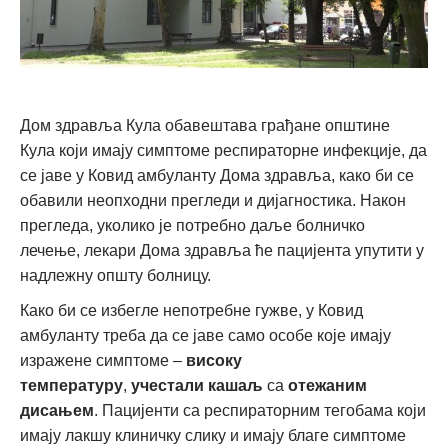
Дом здравља Кула обавештава грађане општине
Кула који имају симптоме респираторне инфекције, да
се јаве у Ковид амбуланту Дома здравља, како би се
обавили неопходни прегледи и дијагностика. Након
прегледа, уколико је потребно даље болничко
лечење, лекари Дома здравља ће пацијента упутити у
надлежну општу болницу.
Како би се избегле непотребне гужве, у Ковид
амбуланту треба да се јаве само особе које имају
изражене симптоме –
високу
температуру
,
учестали кашаљ
са
отежаним
дисањем
. Пацијенти са респираторним тегобама који
имају лакшу клиничку слику и имају благе симптоме