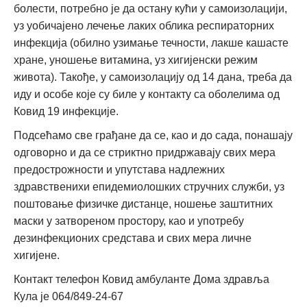
болести, потребно је да остану кући у самоизолацији,
уз уобичајено лечење лаких облика респираторних
инфекција (обилно узимање течности, лакше кашасте
хране, уношење витамина, уз хигијенски режим
живота). Такође, у самоизолацију од 14 дана, треба да
иду и особе које су биле у контакту са оболелима од
Ковид 19 инфекције.
Подсећамо све грађане да се, као и до сада, понашају
одговорно и да се стриктно придржавају свих мера
предострожности и упутстава надлежних
здравственихи епидемиолошких стручних служби, уз
поштовање физичке дистанце, ношење заштитних
маски у затвореном простору, као и употребу
дезинфекционих средстава и свих мера личне
хигијене.
Контакт телефон Ковид амбуланте Дома здравља
Кула је 064/849-24-67