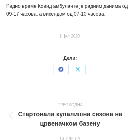
Радно време Ковид амбуланте је радним данима од
09-17 часова, а викендом од 07-10 часова.
1. јул 2020.
Дели:
Share
Share
on
on
Facebook
X
Post
ПРЕТХОДНА
navigation
Стартовала купалишна сезона на
Претходни
црвеначком базену
пост
СЛЕДЕЋА