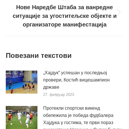
Нове Наредбе Штаба за ванредне
ситуације за угоститељске објекте и
Следећи
пост
организаторе манифестација
Повезани текстови
„Хајдук“ успешан у последњој
провери, Костић вицешампион
државе
27. фебруар 2023.
Протекли спортски викенд
обележила је победа фудбалера
Хајдука у гостима, те први пораз