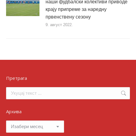
наши фудбалски колективи приводе
крају припреме за наредну
првенствену сезону
9. август 2022.
Претрага
Search:
Архива
Архива