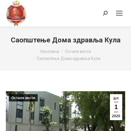
Search:
Саопштење Дома здравља Кула
You are here:
Насловна
Остале вести
Саопштење Дома здравља Кула
Остале вести
јул
1
2020