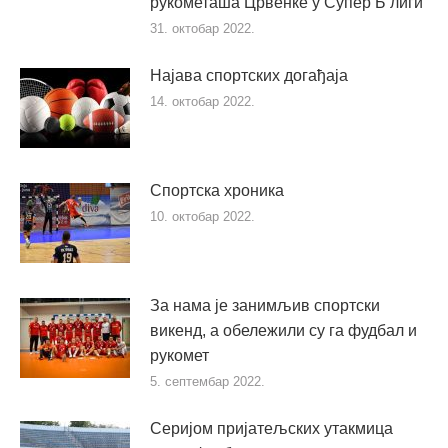
рукометаша Црвенке у Супер Б лиги
31. октобар 2022.
Најава спортских догађаја
14. октобар 2022.
Спортска хроника
10. октобар 2022.
За нама је занимљив спортски
викенд, а обележили су га фудбал и
рукомет
5. септембар 2022.
Серијом пријатељских утакмица