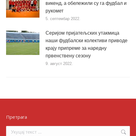
викенд, а обележили су га фудбал и
рукомет
5. септембар 2022.
Серијом пријатељских утакмица
наши фудбалски колективи приводе
крају припреме за наредну
првенствену сезону
9. август 2022.
Претрага
Search: