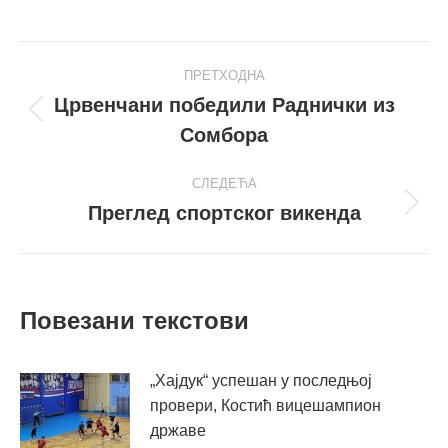
on
on
Facebook
X
Post
ПРЕТХОДНА
navigation
Црвенчани победили Раднички из
Претходни
Сомбора
пост
СЛЕДЕЋА
Преглед спортског викенда
Следећи
пост
Повезани текстови
„Хајдук“ успешан у последњој
провери, Костић вицешампион
државе