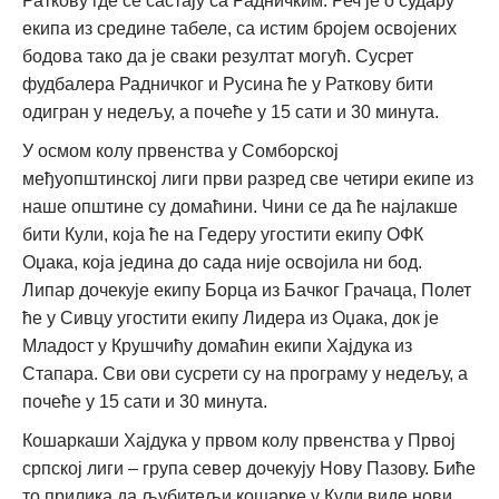
Раткову где се састају са Радничким. Реч је о судару
екипа из средине табеле, са истим бројем освојених
бодова тако да је сваки резултат могућ. Сусрет
фудбалера Радничког и Русина ће у Раткову бити
одигран у недељу, а почеће у 15 сати и 30 минута.
У осмом колу првенства у Сомборској
међуопштинској лиги први разред све четири екипе из
наше општине су домаћини. Чини се да ће најлакше
бити Кули, која ће на Гедеру угостити екипу ОФК
Оџака, која једина до сада није освојила ни бод.
Липар дочекује екипу Борца из Бачког Грачаца, Полет
ће у Сивцу угостити екипу Лидера из Оџака, док је
Младост у Крушчићу домаћин екипи Хајдука из
Стапара. Сви ови сусрети су на програму у недељу, а
почеће у 15 сати и 30 минута.
Кошаркаши Хајдука у првом колу првенства у Првој
српској лиги – група север дочекују Нову Пазову. Биће
то прилика да љубитељи кошарке у Кули виде нови