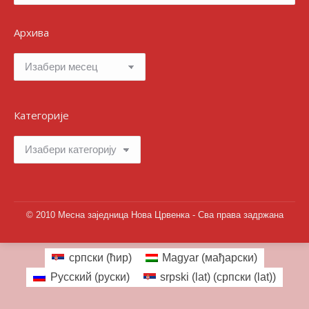
Архива
Архива
Категорије
Категорије
© 2010 Месна заједница Нова Црвенка - Сва права задржана
српски (ћир)
Magyar
(
мађарски
)
Русский
(
руски
)
srpski (lat)
(
српски (lat)
)