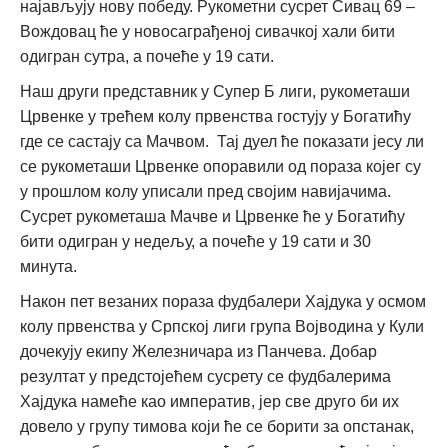
најављују нову победу. Рукометни сусрет Сивац 69 –
Вождовац ће у новосаграђеној сивачкој хали бити
одигран сутра, а почеће у 19 сати.
Наш други представник у Супер Б лиги, рукометаши
Црвенке у трећем колу првенства гостују у Богатићу
где се састају са Мачвом. Тај дуел ће показати јесу ли
се рукометаши Црвенке опоравили од пораза којег су
у прошлом колу уписали пред својим навијачима.
Сусрет рукометаша Мачве и Црвенке ће у Богатићу
бити одигран у недељу, а почеће у 19 сати и 30
минута.
Након пет везаних пораза фудбалери Хајдука у осмом
колу првенства у Српској лиги група Војводина у Кули
дочекују екипу Железничара из Панчева. Добар
резултат у предстојећем сусрету се фудбалерима
Хајдука намеће као императив, јер све друго би их
довело у групу тимова који ће се борити за опстанак,