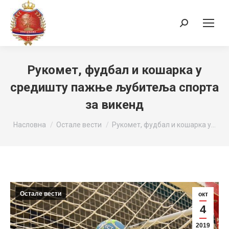
Search:
Рукомет, фудбал и кошарка у
средишту пажње љубитеља спорта
за викенд
You are here:
Насловна
Остале вести
Рукомет, фудбал и кошарка у…
Остале вести
окт
4
2019