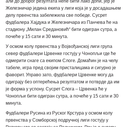
али до доброг резултата неће бити лако доћи, јер је
Железничар једина екипа у лиги која је у досадашњем
делу првенства забележила све победе. Сусрет
фудбалера Хајдука и Железничара из Панчева ће на
стадиону „Милан Средановић“ бити одигран сутра, а
почеће у 15 сати и 30 минута.
У осмом колу првенства у Војвођанској лиги група
север фудбалери Црвенке гостују у Чонопљи где ће
одмерити снаге са екипом Слоге. Домаћин је на челу
табеле, игра пред својим присталицама и сигурно је
фаворит. Управо зато, фудбалери Црвенке могу да
одиграју без оптерећења резултатом и потврде да им
је форма у успону. Сусрет Слога – Црвенка ће у
Чонопљи бити одигран сутра, а почеће у 15 сати и 30
минута.
Фудбалери Русина из Руског Крстура у осмом колу
првенства у Сомборској подручној лиги гостују у