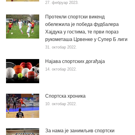
27. фебруар 2023.
Протекли спортски викенд
обележила је победа фудбалера
Хајдука у гостима, те први пораз
рукометаша Црвенке у Супер Б лиги
31. октобар 2022.
Најава спортских догађаја
14. октобар 2022.
Спортска хроника
10. октобар 2022.
За нама је занимљив спортски