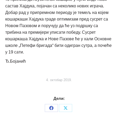
састав Хајдука, појачан са неколико нових играча.
Добар рад у припремном периоду је темељ на којем
кошаркаши Хајдука граде оптимизам пред сусрет са
Новом Пазовом и поручују да ће уз подршку са
трибина на премијери уписати победу. Сусрет
кошаркаша Хајдука и Нове Пазове ће у хали Основне
школе „Петефи бригада“ бити одигран сутра, а почеће
у 19 сати.
Ђ.Бојанић
4. октобар 2019.
Дели:
Share
Share