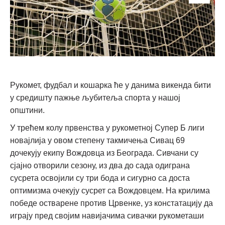
Рукомет, фудбал и кошарка ће у данима викенда бити
у средишту пажње љубитеља спорта у нашој
општини.
У трећем колу првенства у рукометној Супер Б лиги
новајлија у овом степену такмичења Сивац 69
дочекују екипу Вождовца из Београда. Сивчани су
сјајно отворили сезону, из два до сада одиграна
сусрета освојили су три бода и сигурно са доста
оптимизма очекују сусрет са Вождовцем. На крилима
победе остварене против Црвенке, уз констатацију да
играју пред својим навијачима сивачки рукометаши