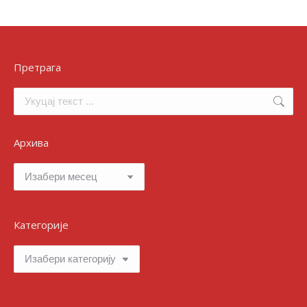
Претрага
Search:
Архива
Архива
Категорије
Категорије