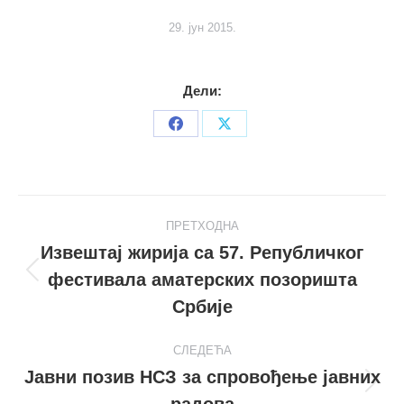
29. јун 2015.
Дели:
Share
Share
on
on
Facebook
X
Post
ПРЕТХОДНА
navigation
Извештај жирија са 57. Републичког
фестивала аматерских позоришта
Претходни
пост
Србије
СЛЕДЕЋА
Јавни позив НСЗ за спровођење јавних
Следећи