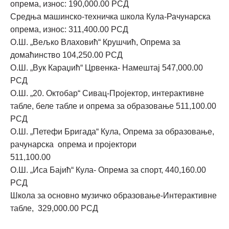
опрема, износ: 190,000.00 РСД
Средња машинско-техничка школа Кула-Рачунарска
опрема, износ: 311,400.00 РСД
О.Ш. „Вељко Влаховић“ Крушчић, Опрема за
домаћинство 104,250.00 РСД
О.Ш. „Вук Караџић“ Црвенка- Намештај 547,000.00
РСД
О.Ш. „20. Октобар“ Сивац-Пројектор, интерактивне
табле, беле табле и опрема за образовање 511,100.00
РСД
О.Ш. „Петефи Бригада“ Кула, Опрема за образовање,
рачунарска опрема и пројектори
511,100.00
О.Ш. „Иса Бајић“ Кула- Опрема за спорт, 440,160.00
РСД
Школа за основно музичко образовање-Интерактивне
табле, 329,000.00 РСД