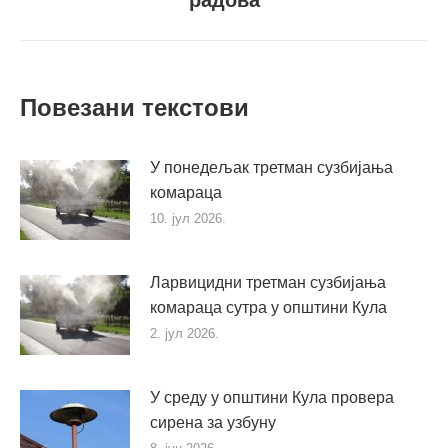
радова
пост
Повезани текстови
У понедељак третман сузбијања
комараца
10. јул 2026.
Ларвицидни третман сузбијања
комараца сутра у општини Кула
2. јул 2026.
У среду у општини Кула провера
сирена за узбуну