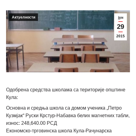
Актуелности
јун
29
2015
Одобрена средства школама са територије општине
Кула:
Основна и средња школа са домом ученика „Петро
Кузмјак“ Руски Крстур-Набавка белих магнетних табли,
износ: 248,640.00 РСД
Економско-трговинска школа Кула-Рачунарска