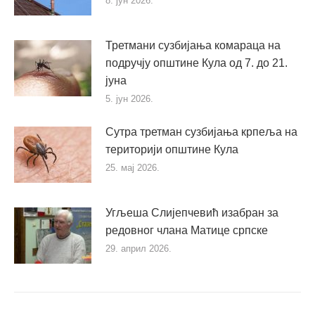
8. јун 2026.
Третмани сузбијања комараца на
подручју општине Кула од 7. до 21.
јуна
5. јун 2026.
Сутра третман сузбијања крпеља на
територији општине Кула
25. мај 2026.
Угљеша Слијепчевић изабран за
редовног члана Матице српске
29. април 2026.