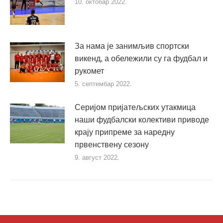
10. октобар 2022.
За нама је занимљив спортски
викенд, а обележили су га фудбал и
рукомет
5. септембар 2022.
Серијом пријатељских утакмица
наши фудбалски колективи приводе
крају припреме за наредну
првенствену сезону
9. август 2022.