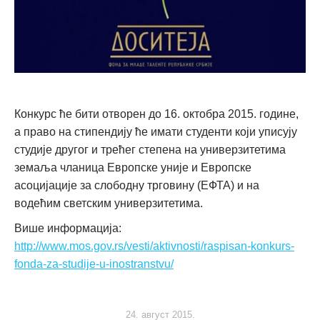
Конкурс ће бити отворен до 16. октобра 2015. године,
а право на стипендију ће имати студенти који уписују
студије другог и трећег степена на универзитетима
земаља чланица Европске уније и Европске
асоцијације за слободну трговину (ЕФТА) и на
водећим светским универзитетима.
Више информација:
http://www.mos.gov.rs/vesti/aktivnosti/raspisan-konkurs-
fonda-za-studije-u-inostranstvu/
24. август 2015.