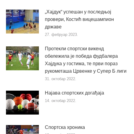
„Хајдук“ успешан у последњој
провери, Костић вицешампион
државе
27. фебруар 2023.
Протекли спортски викенд
обележила је победа фудбалера
Хајдука у гостима, те први пораз
рукометаша Црвенке у Супер Б лиги
31. октобар 2022.
Најава спортских догађаја
14. октобар 2022.
Спортска хроника