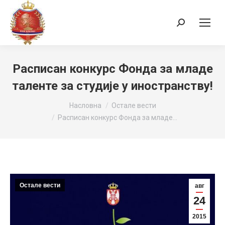
Search:
Расписан конкурс Фонда за младе
таленте за студије у иностранству!
You are here:
Насловна
Остале вести
Расписан конкурс Фонда за младе…
Остале вести
авг
24
2015