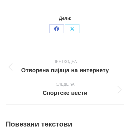
Дели:
Share
Share
on
on
Facebook
X
Post
ПРЕТХОДНА
navigation
Отворена пијаца на интернету
Претходни
пост
СЛЕДЕЋА
Спортске вести
Следећи
пост
Повезани текстови