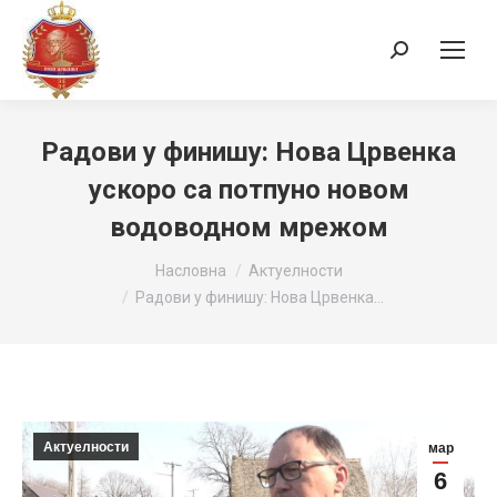
Search:
Радови у финишу: Нова Црвенка
ускоро са потпуно новом
водоводном мрежом
You are here:
Насловна
Актуелности
Радови у финишу: Нова Црвенка…
Актуелности
мар
6