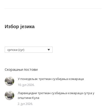
Избор језика
српски (cyr)
Скорашњи постови
У понедељак третман сузбијања комараца
10. јул 2026.
Ларвицидни третман сузбијања комараца сутра у
општини Кула
2. јул 2026.