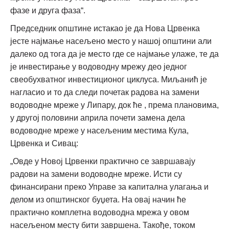
фазе и друга фаза“.
Председник општине истакао је да Нова Црвенка
јесте најмање насељено место у нашој општини али
далеко од тога да је место где се најмање улаже, те да
је инвестирање у водоводну мрежу део једног
свеобухватног инвестиционог циклуса. Миљанић је
нагласио и то да следи почетак радова на замени
водоводне мреже у Липару, док ће , према плановима,
у другој половини априла почети замена дела
водоводне мреже у насељеним местима Кула,
Црвенка и Сивац:
„Овде у Новој Црвенки практично се завршавају
радови на замени водоводне мреже. Исти су
финансирани преко Управе за капитална улагања и
делом из општинског буџета. На овај начин ће
практично комплетна водоводна мрежа у овом
насељеном месту бити завршена. Такође, током