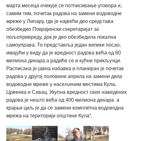
марта месеца очекује се потписивање уговора и,
самим тим, почетак радова на замени водоводне
мреже у Липару, где је највећи део средстава
обезбедио Покрајински секретаријат за
пољопривреду, док је део обезбедила локална
самоуправа. То представља један велики посао,
имајући у виду да је вредност радова већа од 60
милиона динара а радиће се и кућни прикључци.
Расписана је јавна набавка и планиран је почетак
радова у другој половини априла на замени дела
водоводне мреже у насељеним местима Кула,
Црвенка и Сивац. Укупна вредност свих наведених
радова је нешто већа од 400 милиона динара а
крајњи циљ је да се замени комплетна водоводна
мрежа на територији општине Кула“.