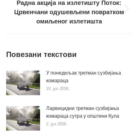
Радна акција на излетишту Поток:
Црвенчани одушевљени повратком
Следећи
пост
омиљеног излетишта
Повезани текстови
У понедељак третман сузбијања
комараца
10. јул 2026.
Ларвицидни третман сузбијања
комараца сутра у општини Кула
2. јул 2026.