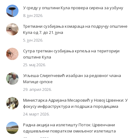
У среду у општини Кула провера сирена за узбуну
8. јун 2026.
Третмани сузбијања комараца на подручју општине
Кула од 7. до 21. јуна
5. јун 2026.
Сутра третман сузбијања крпеља на територији
општине Кула
25. мај 2026.
Угљеша Слијепчевић изабран за редовног члана
Матице српске
29. април 2026.
Министарка Адријана Месаровић у Новој Црвенки: У
фокусу инфраструктура и подршка породицама
24. март 2026.
Радна акција на излетишту Поток: Црвенчани
одушевљени повратком омиљеног излетишта