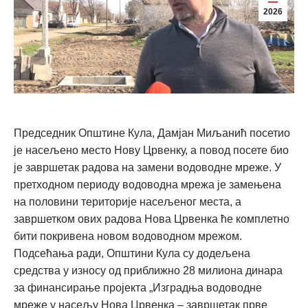
2026
Председник Општине Кула, Дамјан Миљанић посетио
је насељено место Нову Црвенку, а повод посете био
је завршетак радова на замени водоводне мреже. У
претходном периоду водоводна мрежа је замењена
на половини територије насељеног места, а
завршетком ових радова Нова Црвенка ће комплетно
бити покривена новом водоводном мрежом.
Подсећања ради, Општини Кула су додељена
средства у износу од приближно 28 милиона динара
за финансирање пројекта „Изградња водоводне
мреже у насељу Нова Црвенка – завршетак прве