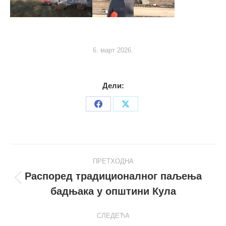
6. март 2026.
Дели:
Share
Share
on
on
Facebook
X
Post
ПРЕТХОДНА
navigation
Распоред традиционалног паљења
Претходни
бадњака у општини Кула
пост
СЛЕДЕЋА