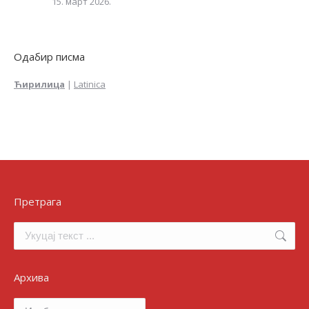
15. март 2026.
Одабир писма
Ћирилица
|
Latinica
Претрага
Search:
Архива
Архива