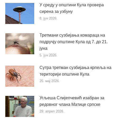
У среду у општини Кула провера
сирена за узбуну
8. јун 2026.
Третмани сузбијања комараца на
подручју општине Кула од 7. до 21.
јуна
5. јун 2026.
Сутра третман сузбијања крпеља на
територији општине Кула
25. мај 2026.
Угљеша Слијепчевић изабран за
редовног члана Матице српске
29. април 2026.