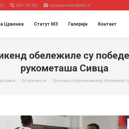
2/1
025/ 701-925
mznovacrvenka@mts.rs
а Црвенка
Статут МЗ
Галерија
Контакт
икенд обележиле су победе
рукометаша Сивца
ou are here:
асловна
Остале вести
Протекли спортски викенд обележиле с