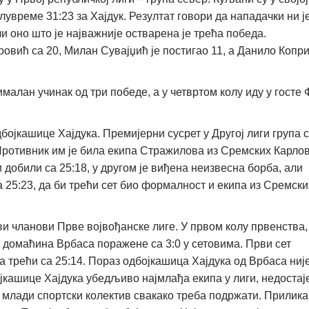
лувреме 31:23 за Хајдук. Резултат говори да нападачки ни ј
и оно што је најважније остварена је трећа победа.
ровић са 20, Милан Сувајџић је постигао 11, а Данило Копр
алан учинак од три победе, а у четвртом колу иду у госте Ф
дбојкашице Хајдука. Премијерни сусрет у Другој лиги група 
 Противник им је била екипа Стражилова из Сремских Карло
ти добили са 25:18, у другом је виђена неизвесна борба, али
а 25:23, да би трећи сет био формалност и екипа из Сремски
и чланови Прве војвођанске лиге. У првом колу првенства,
 домаћина Врбаса поражене са 3:0 у сетовима. Први сет
 а трећи са 25:14. Пораз одбојкашица Хајдука од Врбаса ниј
јкашице Хајдука убедљиво најмлађа екипа у лиги, недостаје
ај млади спортски колектив свакако треба подржати. Прилика