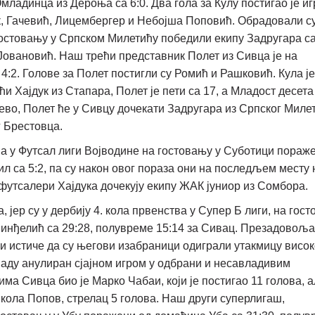
младинца из Дероња са 6:0. Два гола за Кулу постигао је иг
ик, Гачевић, Лицембергер и Небојша Поповић. Обрадовали с
гостовању у Српском Милетићу победили екипу Задругара са
 Јовановић. Наш трећи представник Полет из Сивца је на
4:2. Голове за Полет постигли су Ромић и Рашковић. Кула је
и Хајдук из Стапара, Полет је пети са 17, а Младост десета 
во, Полет ће у Сивцу дочекати Задругара из Српског Милет
г Брестовца.
ва у Футсал лиги Војводине на гостовању у Суботици пораж
 са 5:2, па су након овог пораза они на последљем месту 
 футсалери Хајдука дочекују екипу ЖАК јуниор из Сомбора.
 јер су у дербију 4. кола првенства у Супер Б лиги, на гос
Синђелић са 29:28, полувреме 15:14 за Сивац. Презадовољ
 истиче да су његови изабраници одиграли утакмицу висок
ападу анулиран сјајном игром у одбрани и несавладивим
а Сивца био је Марко Чабаи, који је постигао 11 голова, а
кола Попов, стрелац 5 голова. Наш други суперлигаш,