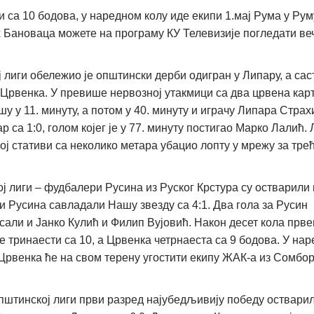
и са 10 бодова, у наредном колу иде екипи 1.мај Рума у Руму
 Бановаца можете на програму КУ Телевизије погледати ве
 лиги обележио је општински дерби одигран у Липару, а сас
Црвенка. У превише нервозној утакмици са два црвена кар
у у 11. минуту, а потом у 40. минуту и играчу Липара Стра
р са 1:0, голом којег је у 77. минуту постигао Марко Лалић.
ој стативи са неколико метара убацио лопту у мрежу за тре
ј лиги – фудбалери Русина из Руског Крстура су остварили
и Русина савладали Нашу звезду са 4:1. Два гола за Русин
исали и Јанко Кулић и Филип Вујовић. Након десет кола прв
је тринаести са 10, а Црвенка четрнаеста са 9 бодова. У на
Црвенка ће на свом терену угостити екипу ЖАК-а из Сомбор
пштинској лиги први разред најубедљивију победу остварил