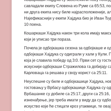
савладали екипу Словена из Руме са 65:53, по
ни друга екипа нису биле најрасположеније, ал
Најефикаснији у екипи Хајдука био је Иван Ђу
10 поена.
Кошаркаши Хајдука након три кола имају максим
који је уписао три пораза.
Почела је одбојкашка сезона за одбојкаше и о
одбојкаши Хајдука су одиграли у хали у Кули.
која је славила победу од 3:0. Први сет су гос
искуснији одбојкаши Стражилова га добијају с
Карловаца га решава у своју корист са 25:11.
Неуспешне су биле и одбојкашице Хајдука, нов
гостовању у Врбасу одбојкашице Хајдука су од
Врбашанке су добиле са 25:17, други са 25:16,
изненађење, јер треба имати у виду да су одбо
искуство које ће стицати кроз утакмице, те ов