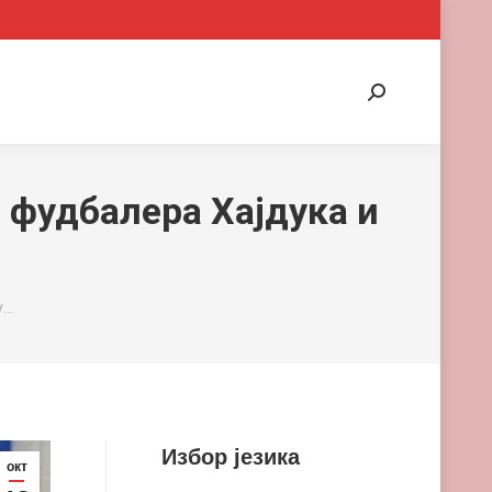
Search:
 фудбалера Хајдука и
у…
Избор језика
окт