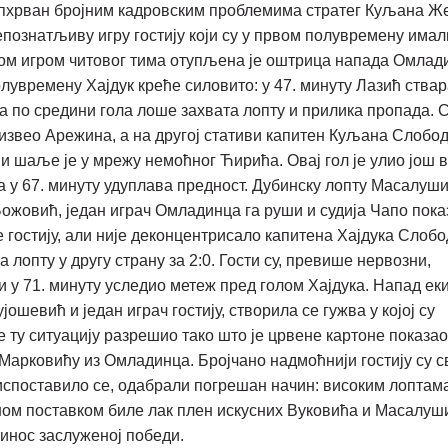
Опхрван бројним кадровским проблемима стратег Куљана 
епознатљиву игру гостију који су у првом полувремену имал
ном игром читовог тима отупљена је оштрица напада Омлад
олувремену Хајдук креће силовито: у 47. минуту Лазић ства
а по средини гола лоше захвата лопту и прилика пропада. 
е извео Арежина, а на другој стативи капитен Куљана Слобо
 и шаље је у мрежу немоћног Ћирића. Овај гол је улио још 
а у 67. минуту удуплава предност. Дубинску лопту Масалуши
Божовић, један играч Омладинца га руши и судија Чапо пока
те гостију, али није деконцентрисало капитена Хајдука Слоб
 лопту у другу страну за 2:0. Гости су, превише нервозни,
би у 71. минуту уследио метеж пред голом Хајдука. Напад ек
ошевић и један играч гостију, створила се гужва у којој су
је ту ситуацију разрешио тако што је црвене картоне показао
Марковићу из Омладинца. Бројчано надмоћнији гостију су 
 испоставило се, одабрали погрешан начин: високим лоптам
ајном поставком биле лак плен искусних Вуковића и Масалуш
ринос заслуженој победи.