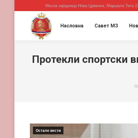
Месна заједница Нова Црвенка, Маршала Тита 2
Насловна
Савет МЗ
Нов
Протекли спортски в
Y
Н
Остале вести