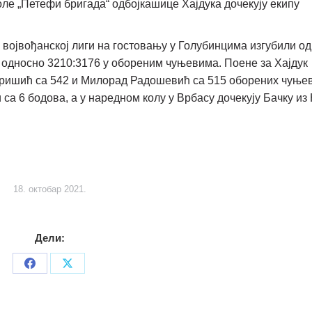
оле „Петефи бригада“ одбојкашице Хајдука дочекују екипу
ј војвођанској лиги на гостовању у Голубинцима изгубили од
, односно 3210:3176 у обореним чуњевима. Поене за Хајдук
Тришић са 542 и Милорад Радошевић са 515 оборених чуњев
 са 6 бодова, а у наредном колу у Врбасу дочекују Бачку из
18. октобар 2021.
Дели:
Share
Share
on
on