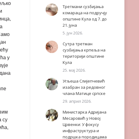
Жељко
Третмани сузбијања
и
комараца на подручју
инца,
општине Кула од 7. до
21. јуна
ра
5. јун 2026.
Само
дан
Сутра третман
већу
сузбијања крпеља на
територији општине
ћа у
Кула
зује
25. мај 2026.
одана
Угљеша Слијепчевић
изабран за редовног
ипе
члана Матице српске
29. април 2026.
свим
Министарка Адријана
Месаровић у Новој
а су
Црвенки: У фокусу
ића,
инфраструктура и
подршка породицама