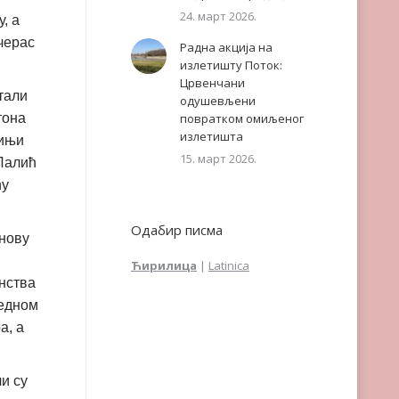
24. март 2026.
, а
черас
Радна акција на
излетишту Поток:
Црвенчани
тали
одушевљени
тона
повратком омиљеног
излетишта
хињи
15. март 2026.
 Лалић
ћу
Одабир писма
 нову
Ћирилица
|
Latinica
енства
редном
а, а
и су