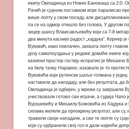
екипу Омладинца из Нових Бановаца са 2:0. 
Рачић је сјајном поставком игре паралисао пр
више лопту у свом поседу, али дисциплинова
па се на одмор отишло без голова. У другом п
зицер шансу Влаисављевићу који са 7-8 метар
два минута касније радост „хајдука“. Корнер ј
Вуковић, иако повлачен, захвата лопту главом
дозу самопоуздања у редове домаће екипе кој
казнени простор гостију испратио је Михаило 
на белу тачку. Наравно, изазвало је то протес
Вуковића који рутински шаље голмана у једну, а
наставили да нападају, али без резултата, да 
Омладинца је одбијен, у мрежи су завршили Вуј
учествовали готово сви играчи, а судија Чапо 
Вујошевићу и Михаилу Божовића из Хајдука и 
силама желели да преокрену резултат, али су,
тражили своје нападаче, а све те лопте су сј
који су одбранили свој гол и дали највећи доп