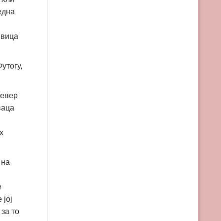
една
ивица
утогу,
север
ваца
х
 на
е
 јој
 за то