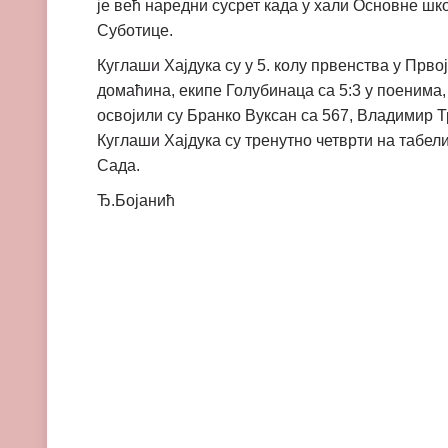
је већ наредни сусрет када у хали Основне шк
Суботице.
Куглаши Хајдука су у 5. колу првенства у Прво
домаћина, екипе Голубинаца са 5:3 у поенима
освојили су Бранко Вуксан са 567, Владимир 
Куглаши Хајдука су тренутно четврти на табели
Сада.
Ђ.Бојанић