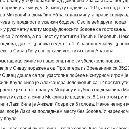
 гостовању у Убу поражени од домаћина Уба са 31:30, полу
ворили утакмицу, у 18. минуту водили са 10:5, али онда сл
ша Митровића, домаћин Уб за седам минута прави серију од
ачува ту предност и укњижи бодове. Ово је већ други пораз
к у рукометну елиту морају доносити бодове са гостовања.
ћ са 7 голова, а по шест су постигли Тасић и Перовић. Нек
7 бодова, док је Црвенка седма са 4. У наредном колу Црвенк
кс, а Сивац ће у својој хали угостити екипу Апатина.
укометашице екипе из наше општине су убележиле поразе.
ле је у Сивцу поражена од Пролетера из Зрењанина са 35:2
у Сивац дошла са три узастопне победе и сигурном игром је
ипи Круле била је Александра Јеленковић са 12 постигнути
Црвенке је на гостовању у Мокрину изгубила од домаћина М
минуту сусрета екипа Мокрина је водила са 8:1 и потом рут
кипи Лаки била је Анжели Ловре са 6 голова. Након четири 
дом, док је Лаки на последњем месту без бодова. У наредном
у Круле.
у Првој републичкој лиги – група север. Куљани су у својој