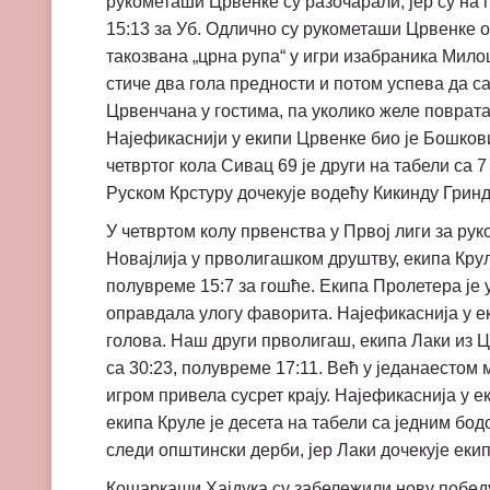
рукометаши Црвенке су разочарали, јер су на
15:13 за Уб. Одлично су рукометаши Црвенке от
такозвана „црна рупа“ у игри изабраника Мило
стиче два гола предности и потом успева да с
Црвенчана у гостима, па уколико желе поврата
Најефикаснији у екипи Црвенке био је Бошкови
четвртог кола Сивац 69 је други на табели са 
Руском Крстуру дочекује водећу Кикинду Гринде
У четвртом колу првенства у Првој лиги за р
Новајлија у прволигашком друштву, екипа Кру
полувреме 15:7 за гошће. Екипа Пролетера је 
оправдала улогу фаворита. Најефикаснија у ек
голова. Наш други прволигаш, екипа Лаки из 
са 30:23, полувреме 17:11. Већ у једанаестом 
игром привела сусрет крају. Најефикаснија у е
екипа Круле је десета на табели са једним бо
следи општински дерби, јер Лаки дочекује екип
Кошаркаши Хајдука су забележили нову победу 