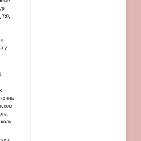
време
еди
 7:0,
он
а у
0,
х
окрина
инском
кола
 колу
 хли