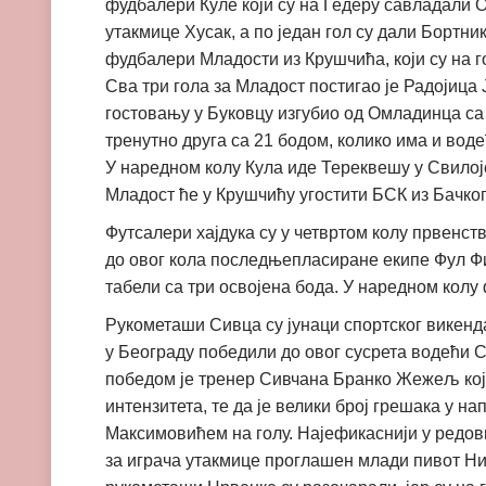
фудбалери Куле који су на Гедеру савладали О
утакмице Хусак, а по један гол су дали Бортн
фудбалери Младости из Крушчића, који су на 
Сва три гола за Младост постигао је Радојица
гостовању у Буковцу изгубио од Омладинца са 
тренутно друга са 21 бодом, колико има и водећ
У наредном колу Кула иде Тереквешу у Свилоје
Младост ће у Крушчићу угостити БСК из Бачко
Футсалери хајдука су у четвртом колу првенст
до овог кола последњепласиране екипе Фул Фил
табели са три освојена бода. У наредном колу
Рукометаши Сивца су јунаци спортског викенда,
у Београду победили до овог сусрета водећи 
победом је тренер Сивчана Бранко Жежељ који
интензитета, те да је велики број грешака у н
Максимовићем на голу. Најефикаснији у редовим
за играча утакмице проглашен млади пивот Ни