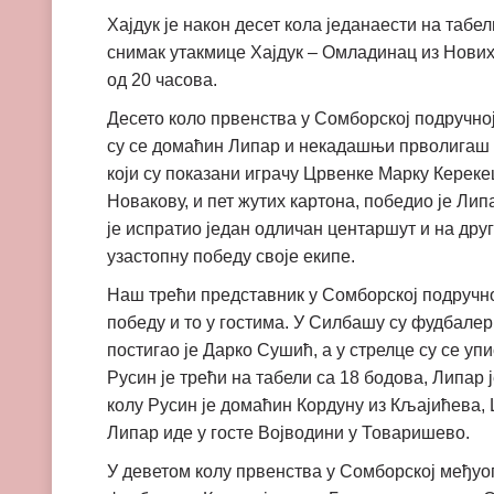
Хајдук је након десет кола једанаести на табел
снимак утакмице Хајдук – Омладинац из Нових
од 20 часова.
Десето коло првенства у Сомборској подручној
су се домаћин Липар и некадашњи прволигаш 
који су показани играчу Црвенке Марку Керекеш
Новакову, и пет жутих картона, победио је Липа
је испратио један одличан центаршут и на друг
узастопну победу своје екипе.
Наш трећи представник у Сомборској подручно
победу и то у гостима. У Силбашу су фудбалер
постигао је Дарко Сушић, а у стрелце су се уп
Русин је трећи на табели са 18 бодова, Липар 
колу Русин је домаћин Кордуну из Кљајићева, 
Липар иде у госте Војводини у Товаришево.
У деветом колу првенства у Сомборској међуо