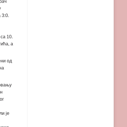
рач
у
 3:0.
са 10.
ића, а
ени од
на
товању
ан
ог
ли је