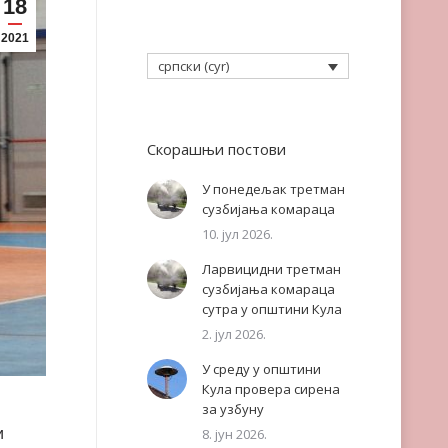
18
2021
српски (cyr)
Скорашњи постови
У понедељак третман
сузбијања комараца
10. јул 2026.
Ларвицидни третман
сузбијања комараца
сутра у општини Кула
2. јул 2026.
У среду у општини
Кула провера сирена
за узбуну
и
8. јун 2026.