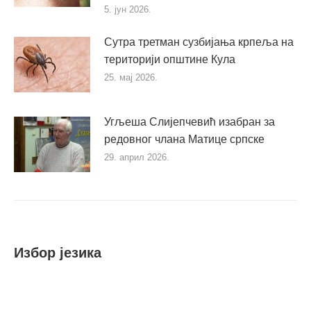
5. јун 2026.
Сутра третман сузбијања крпеља на
територији општине Кула
25. мај 2026.
Угљеша Слијепчевић изабран за
редовног члана Матице српске
29. април 2026.
Избор језика