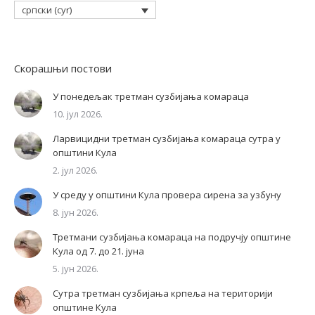
српски (cyr)
Скорашњи постови
У понедељак третман сузбијања комараца
10. јул 2026.
Ларвицидни третман сузбијања комараца сутра у
општини Кула
2. јул 2026.
У среду у општини Кула провера сирена за узбуну
8. јун 2026.
Третмани сузбијања комараца на подручју општине
Кула од 7. до 21. јуна
5. јун 2026.
Сутра третман сузбијања крпеља на територији
општине Кула