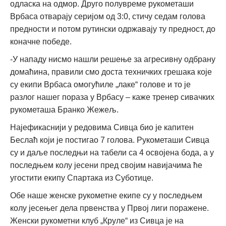
одласка на одмор. Друго полувреме рукометаши
Врбаса отварају серијом од 3:0, стичу седам голова
предности и потом рутински одржавају ту предност, до
коначне победе.
-У нападу нисмо нашли решење за агресивну одбрану
домаћина, правили смо доста техничких грешака које
су екипи Врбаса омогућиле „лаке“ голове и то је
разлог нашег пораза у Врбасу – каже тренер сивачких
рукометаша Бранко Жежељ.
Најефикаснији у редовима Сивца био је капитен
Беслаћ који је постигао 7 голова. Рукометаши Сивца
су и даље последњи на табели са 4 освојена бода, а у
последњем колу јесени пред својим навијачима ће
угостити екипу Спартака из Суботице.
Обе наше женске рукометне екипе су у последњем
колу јесењег дела првенства у Првој лиги поражене.
Женски рукометни клуб „Круле“ из Сивца је на