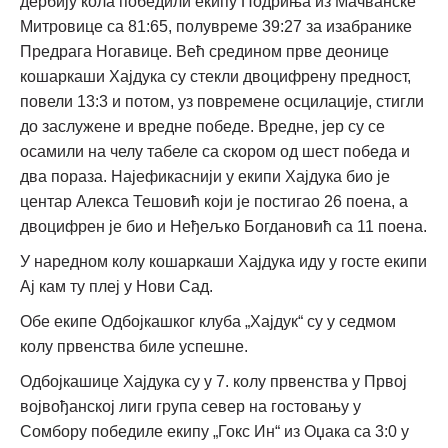
дербију кола победили екипу Подриња из Мачванске
Митровице са 81:65, полувреме 39:27 за изабранике
Предрага Ногавице. Већ средином прве деонице
кошаркаши Хајдука су стекли двоцифрену предност,
повели 13:3 и потом, уз повремене осцилације, стигли
до заслужене и вредне победе. Вредне, јер су се
осамили на челу табеле са скором од шест победа и
два пораза. Најефикаснији у екипи Хајдука био је
центар Алекса Тешовић који је постигао 26 поена, а
двоцифрен је био и Неђељко Богдановић са 11 поена.
У наредном колу кошаркаши Хајдука иду у госте екипи
Ај кам ту плеј у Нови Сад.
Обе екипе Одбојкашког клуба „Хајдук“ су у седмом
колу првенства биле успешне.
Одбојкашице Хајдука су у 7. колу првенства у Првој
војвођанској лиги група север на гостовању у
Сомбору победиле екипу „Гокс Ин“ из Оџака са 3:0 у