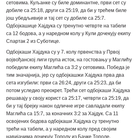
сетовима. Куљанке су биле доминантне, први сет су
добиле са 25:18, други са 25:19, да би у трећем биле
још убедљивије и тај сет су добиле са 25:7.
Одбојкашице Хајдука су тренутно четврте на табели
са 12 бодова, а у наредном колу у Кули дочекују екипу
Спартак 2 из Суботице.
Одбојкаши Хајдука су у 7. колу првенства у Првој
војвођанској лиги група исток, на гостовању у Маглићу
победили екипу Маглића са 3:2 у сетовима. Победа је
тим значајнија, јер су одбојкашжи Хајдука прва два
сета изгубили: први са 26:24, други са 25:23, да би
потом уследио преокрет. Трећи сет одбојкаши Хајдука
решавају у своју корист са 25:17, четврти са 25:19, да
би у тај брејку након одличне игре савладали екипу
Маглића са 15:7, за коначних 3:2 за Хајдук. Са 11
освојених бодова одбојкаши Хајдука су тренутно
трећи на табели, а у наредном колу пред својим
навијачима дочекују Тополу из Бачке Тополе.