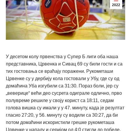
2022
У десетом колу првенства у Супер Б лиги оба наша
представника, Црвенка и Сивац 69 су били гости и са
тих гостовања се враћају поражени. Рукометаши
Црвенке су у дербију кола гостовали у Убу, где су од
домаћина Уба изгубили са 31:30. Пораз боли, јер су
„веверице“ већи део сусрета одиграле одлично, прво
полувреме решиле у своју корист са 18:11, седам
голова вишка су имали у у 47. минуту, када је резултат
гласио 27:20, у 56. минуту су водили са 30:27, да би
потом домаћини искористили грешке рукометаша
Црвенке у нападу и серијом од 4:0 стигли до победе.