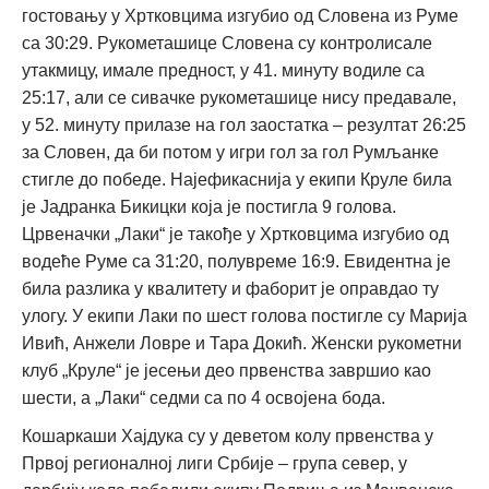
гостовању у Хртковцима изгубио од Словена из Руме
са 30:29. Рукометашице Словена су контролисале
утакмицу, имале предност, у 41. минуту водиле са
25:17, али се сивачке рукометашице нису предавале,
у 52. минуту прилазе на гол заостатка – резултат 26:25
за Словен, да би потом у игри гол за гол Румљанке
стигле до победе. Најефикаснија у екипи Круле била
је Јадранка Бикицки која је постигла 9 голова.
Црвеначки „Лаки“ је такође у Хртковцима изгубио од
водеће Руме са 31:20, полувреме 16:9. Евидентна је
била разлика у квалитету и фаборит је оправдао ту
улогу. У екипи Лаки по шест голова постигле су Марија
Ивић, Анжели Ловре и Тара Докић. Женски рукометни
клуб „Круле“ је јесењи део првенства завршио као
шести, а „Лаки“ седми са по 4 освојена бода.
Кошаркаши Хајдука су у деветом колу првенства у
Првој регионалној лиги Србије – група север, у