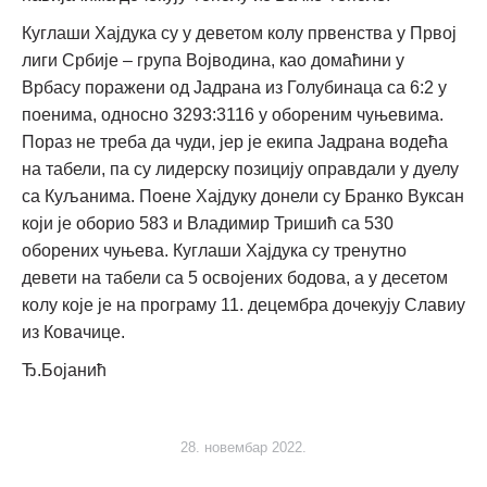
Куглаши Хајдука су у деветом колу првенства у Првој
лиги Србије – група Војводина, као домаћини у
Врбасу поражени од Јадрана из Голубинаца са 6:2 у
поенима, односно 3293:3116 у обореним чуњевима.
Пораз не треба да чуди, јер је екипа Јадрана водећа
на табели, па су лидерску позицију оправдали у дуелу
са Куљанима. Поене Хајдуку донели су Бранко Вуксан
који је оборио 583 и Владимир Тришић са 530
оборених чуњева. Куглаши Хајдука су тренутно
девети на табели са 5 освојених бодова, а у десетом
колу које је на програму 11. децембра дочекују Славиу
из Ковачице.
Ђ.Бојанић
28. новембар 2022.