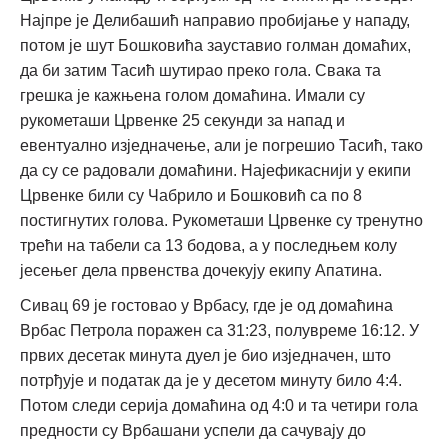
Најпре је Делибашић направио пробијање у нападу,
потом је шут Бошковића зауставио голман домаћих,
да би затим Тасић шутирао преко гола. Свака та
грешка је кажњена голом домаћина. Имали су
рукометаши Црвенке 25 секунди за напад и
евентуално изједначење, али је погрешио Тасић, тако
да су се радовали домаћини. Најефикаснији у екипи
Црвенке били су Чабрило и Бошковић са по 8
постигнутих голова. Рукометаши Црвенке су тренутно
трећи на табели са 13 бодова, а у последњем колу
јесењег дела првенства дочекују екипу Апатина.
Сивац 69 је гостовао у Врбасу, где је од домаћина
Врбас Петрола поражен са 31:23, полувреме 16:12. У
првих десетак минута дуел је био изједначен, што
потрђује и податак да је у десетом минуту било 4:4.
Потом следи серија домаћина од 4:0 и та четири гола
предности су Врбашани успели да сачувају до