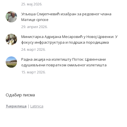
25. мај 2026.
Угљеша Слијепчевић изабран за редовног члана
Матице српске
29. април 2026.
Министарка Адријана Месаровић у Новој Црвенки: У
фокусу инфраструктура и подршка породицама
24. март 2026.
Радна акција на излетишту Поток: Црвенчани
одушевљени повратком омиљеног излетишта
15. март 2026.
Одабир писма
Ћирилица
|
Latinica