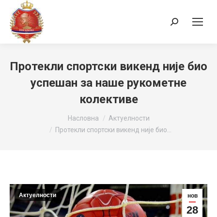
Search:
Протекли спортски викенд није био
успешан за наше рукометне
колективе
You are here:
Насловна
Актуелности
Протекли спортски викенд није био…
Актуелности
нов
28