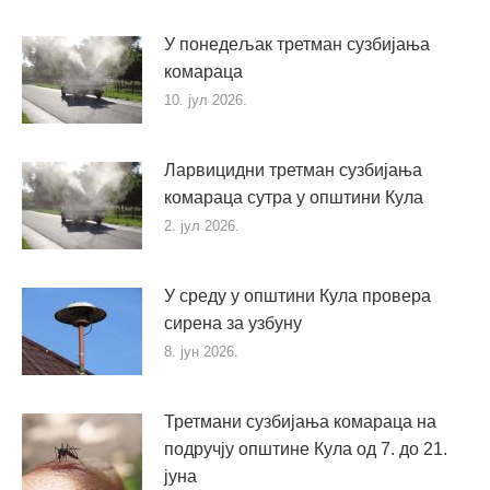
У понедељак третман сузбијања
комараца
10. јул 2026.
Ларвицидни третман сузбијања
комараца сутра у општини Кула
2. јул 2026.
У среду у општини Кула провера
сирена за узбуну
8. јун 2026.
Третмани сузбијања комараца на
подручју општине Кула од 7. до 21.
јуна