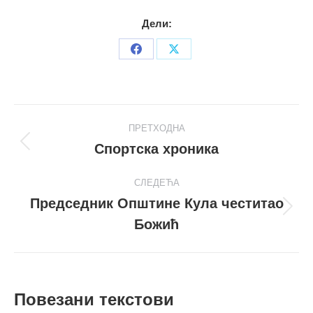
Дели:
Share
Share
on
on
Facebook
X
Post
ПРЕТХОДНА
navigation
Спортска хроника
Претходни
пост
СЛЕДЕЋА
Председник Општине Кула честитао
Следећи
Божић
пост
Повезани текстови