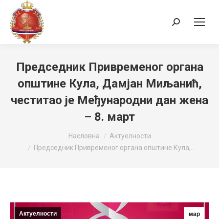
Search:
Председник Привременог органа
општине Кула, Дамјан Миљанић,
честитао је Међународни дан жена
– 8. март
You are here:
Насловна
Актуелности
Председник Привременог органа општине Кула,…
Актуелности
мар