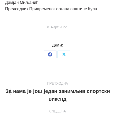
Дамјан Миљанић
Председник Привременог органа општине Кула
8. март 2022.
Дели:
Share
Share
on
on
Facebook
X
Post
ПРЕТХОДНА
navigation
За нама је још један занимљив спортски
Претходни
викенд
пост
СЛЕДЕЋА