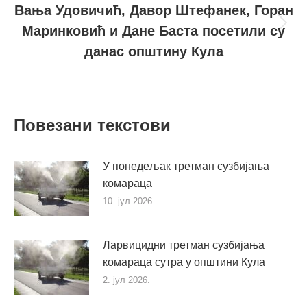
Вања Удовичић, Давор Штефанек, Горан
Маринковић и Дане Баста посетили су
Следећи
пост
данас општину Кула
Повезани текстови
У понедељак третман сузбијања
комараца
10. јул 2026.
Ларвицидни третман сузбијања
комараца сутра у општини Кула
2. јул 2026.