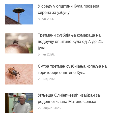
У среду у општини Кула провера
сирена за узбуну
8. јун 2026.
Третмани сузбијања комараца на
подручју општине Кула од 7. до 21.
јуна
5. јун 2026.
Сутра третман сузбијања крпеља на
територији општине Кула
25. мај 2026.
Угљеша Слијепчевић изабран за
редовног члана Матице српске
29. април 2026.