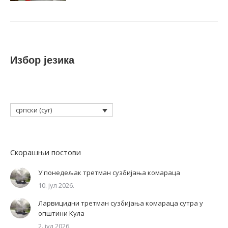
Избор језика
српски (cyr)
Скорашњи постови
У понедељак третман сузбијања комараца
10. јул 2026.
Ларвицидни третман сузбијања комараца сутра у
општини Кула
2. јул 2026.