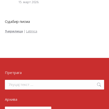
15. март 2026.
Одабир писма
Ћирилица
|
Latinica
Претрага
Search:
Архива
Архива