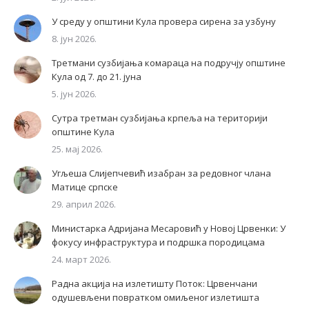
У среду у општини Кула провера сирена за узбуну
8. јун 2026.
Третмани сузбијања комараца на подручју општине
Кула од 7. до 21. јуна
5. јун 2026.
Сутра третман сузбијања крпеља на територији
општине Кула
25. мај 2026.
Угљеша Слијепчевић изабран за редовног члана
Матице српске
29. април 2026.
Министарка Адријана Месаровић у Новој Црвенки: У
фокусу инфраструктура и подршка породицама
24. март 2026.
Радна акција на излетишту Поток: Црвенчани
одушевљени повратком омиљеног излетишта