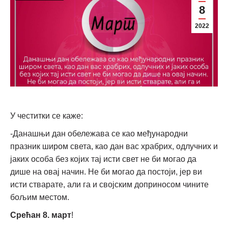
8
2022
У честитки се каже:
-Данашњи дан обележава се као међународни
празник широм света, као дан вас храбрих, одлучних и
јаких особа без којих тај исти свет не би могао да
дише на овај начин. Не би могао да постоји, јер ви
исти стварате, али га и својским доприносом чините
бољим местом.
Срећан 8. март
!