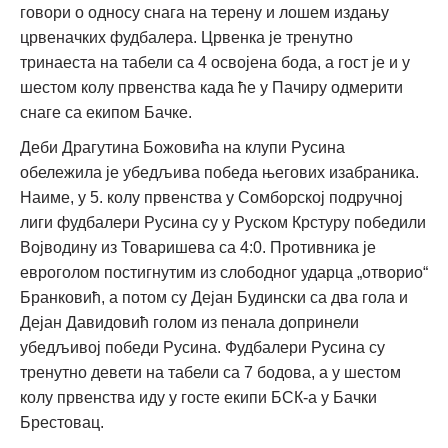
говори о односу снага на терену и лошем издању
црвеначких фудбалера. Црвенка је тренутно
тринаеста на табели са 4 освојена бода, а гост је и у
шестом колу првенства када ће у Пачиру одмерити
снаге са екипом Бачке.
Деби Драгутина Божовића на клупи Русина
обележила је убедљива победа његових изабраника.
Наиме, у 5. колу првенства у Сомборској подручној
лиги фудбалери Русина су у Руском Крстуру победили
Војводину из Товаришева са 4:0. Противника је
евроголом постигнутим из слободног ударца „отворио“
Бранковић, а потом су Дејан Будински са два гола и
Дејан Давидовић голом из пенала допринели
убедљивој победи Русина. Фудбалери Русина су
тренутно девети на табели са 7 бодова, а у шестом
колу првенства иду у госте екипи БСК-а у Бачки
Брестовац.