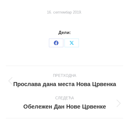
16. септембар 2019.
Дели:
Share
Share
on
on
Facebook
X
Post
ПРЕТХОДНА
navigation
Прослава дана места Нова Црвенка
Претходни
пост
СЛЕДЕЋА
Обележен Дан Нове Црвенке
Следећи
пост