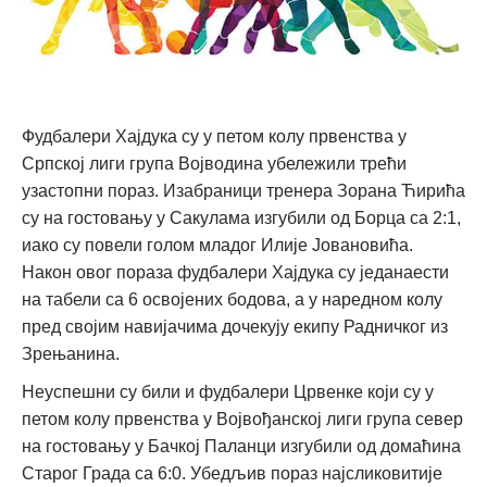
Фудбалери Хајдука су у петом колу првенства у
Српској лиги група Војводина убележили трећи
узастопни пораз. Изабраници тренера Зорана Ћирића
су на гостовању у Сакулама изгубили од Борца са 2:1,
иако су повели голом младог Илије Јовановића.
Након овог пораза фудбалери Хајдука су једанаести
на табели са 6 освојених бодова, а у наредном колу
пред својим навијачима дочекују екипу Радничког из
Зрењанина.
Неуспешни су били и фудбалери Црвенке који су у
петом колу првенства у Војвођанској лиги група север
на гостовању у Бачкој Паланци изгубили од домаћина
Старог Града са 6:0. Убедљив пораз најсликовитије