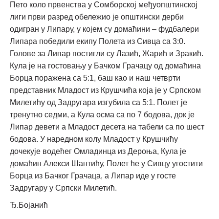
Пето коло првенства у Сомборској међуопштинској
лиги први разред обележио је општински дерби
одигран у Липару, у којем су домаћини – фудбалери
Липара победили екипу Полета из Сивца са 3:0.
Голове за Липар постигли су Лазић, Жарић и Зракић.
Кула је на гостовању у Бачком Грачацу од домаћина
Борца поражена са 5:1, баш као и наш четврти
представник Младост из Крушчића која је у Српском
Милетићу од Задругара изгубила са 5:1. Полет је
тренутно седми, а Кула осма са по 7 бодова, док је
Липар девети а Младост десета на табели са по шест
бодова. У наредном колу Младост у Крушчићу
дочекује водећег Омладинца из Дероња, Кула је
домаћин Алекси Шантићу, Полет ће у Сивцу угостити
Борца из Бачког Грачаца, а Липар иде у госте
Задругару у Српски Милетић.
Ђ.Бојанић