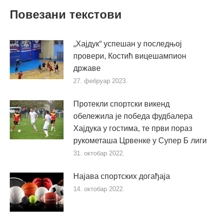
Повезани текстови
„Хајдук“ успешан у последњој
провери, Костић вицешампион
државе
27. фебруар 2023.
Протекли спортски викенд
обележила је победа фудбалера
Хајдука у гостима, те први пораз
рукометаша Црвенке у Супер Б лиги
31. октобар 2022.
Најава спортских догађаја
14. октобар 2022.