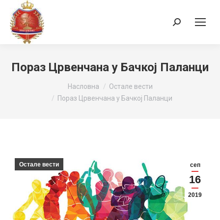
Search:
Пораз Црвенчана у Бачкој Паланци
You are here:
Насловна
Остале вести
Пораз Црвенчана у Бачкој Паланци
Остале вести
сеп
16
2019