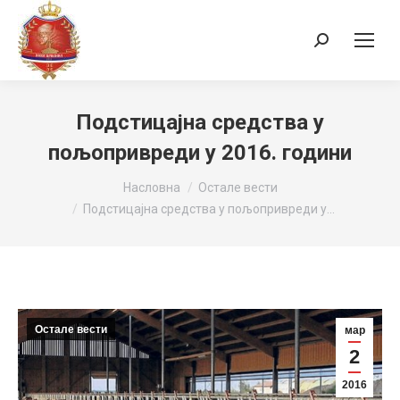
Search:
Подстицајна средства у
пољопривреди у 2016. години
You are here:
Насловна
Остале вести
Подстицајна средства у пољопривреди у…
Остале вести
мар
2
2016