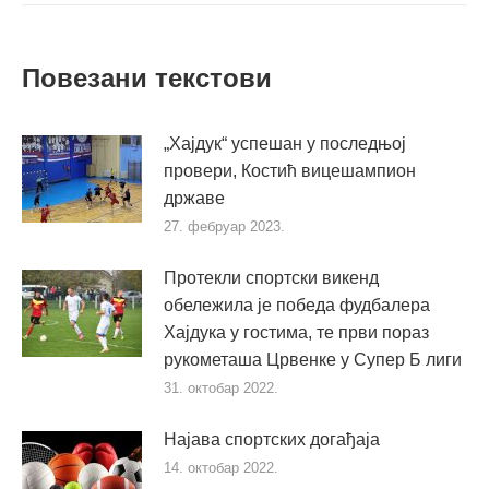
Повезани текстови
„Хајдук“ успешан у последњој
провери, Костић вицешампион
државе
27. фебруар 2023.
Протекли спортски викенд
обележила је победа фудбалера
Хајдука у гостима, те први пораз
рукометаша Црвенке у Супер Б лиги
31. октобар 2022.
Најава спортских догађаја
14. октобар 2022.