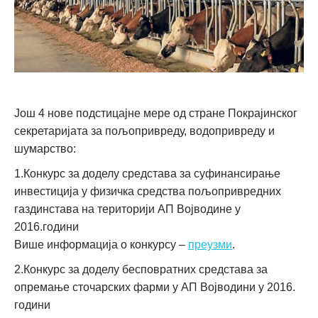
Још 4 нове подстицајне мере од стране Покрајинског
секретаријата за пољопривреду, водопривреду и
шумарство:
1.Конкурс за доделу средстава за суфинансирање
инвестиција у физичка средства пољопривредних
газдинстава на територији АП Војводине у
2016.години
Више информација о конкурсу –
преузми
.
2.Конкурс за доделу бесповратних средстава за
опремање сточарских фарми у АП Војводини у 2016.
години