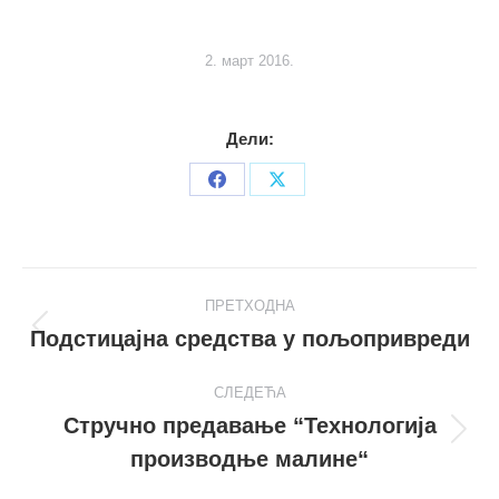
2. март 2016.
Дели:
Share
Share
on
on
Facebook
X
Post
ПРЕТХОДНА
navigation
Подстицајна средства у пољопривреди
Претходни
пост
СЛЕДЕЋА
Стручно предавање “Технологија
Следећи
производње малине“
пост