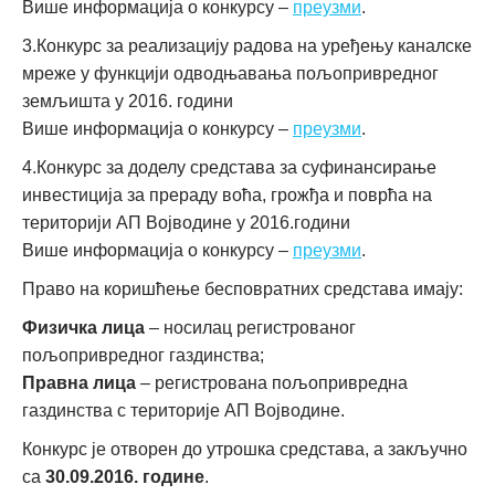
Више информација о конкурсу –
преузми
.
3.Конкурс за реализацију радова на уређењу каналске
мреже у функцији одводњавања пољопривредног
земљишта у 2016. години
Више информација о конкурсу –
преузми
.
4.Конкурс за доделу средстава за суфинансирање
инвестиција за прераду воћа, грожђа и поврћа на
територији АП Војводине у 2016.години
Више информација о конкурсу –
преузми
.
Право на коришћење бесповратних средстава имају:
Физичка лица
– носилац регистрованог
пољопривредног газдинства;
Правна лица
– регистрована пољопривредна
газдинства с територије АП Војводине.
Конкурс је отворен до утрошка средстава, а закључно
са
30.09.2016. године
.