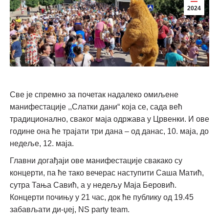
2024
Све је спремно за почетак надалеко омиљене
манифестације ,,Слатки дани“ која се, сада већ
традиционално, сваког маја одржава у Црвенки. И ове
године она ће трајати три дана – од данас, 10. маја, до
недеље, 12. маја.
Главни догађаји ове манифестације свакако су
концерти, па ће тако вечерас наступити Саша Матић,
сутра Тања Савић, а у недељу Маја Беровић.
Концерти почињу у 21 час, док ће публику од 19.45
забављати ди-џеј, NS party team.