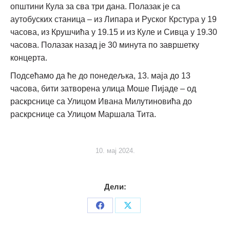
општини Кула за сва три дана. Полазак је са
аутобуских станица – из Липара и Руског Крстура у 19
часова, из Крушчића у 19.15 и из Куле и Сивца у 19.30
часова. Полазак назад је 30 минута по завршетку
концерта.
Подсећамо да ће до понедељка, 13. маја до 13
часова, бити затворена улица Моше Пијаде – од
раскрснице са Улицом Ивана Милутиновића до
раскрснице са Улицом Маршала Тита.
10. мај 2024.
Дели:
Share
Share
on
on