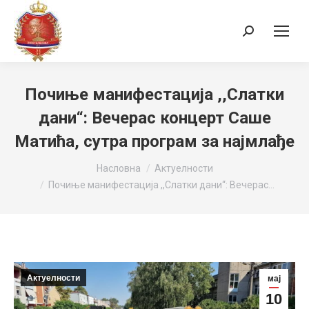
Search:
Почиње манифестација ,,Слатки
дани“: Вечерас концерт Саше
Матића, сутра програм за најмлађе
You are here:
Насловна
Актуелности
Почиње манифестација ,,Слатки дани“: Вечерас…
Актуелности
мај
10