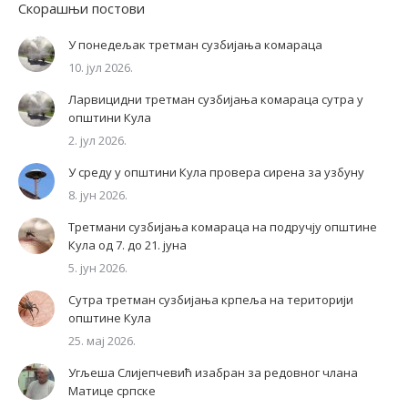
Скорашњи постови
У понедељак третман сузбијања комараца
10. јул 2026.
Ларвицидни третман сузбијања комараца сутра у
општини Кула
2. јул 2026.
У среду у општини Кула провера сирена за узбуну
8. јун 2026.
Третмани сузбијања комараца на подручју општине
Кула од 7. до 21. јуна
5. јун 2026.
Сутра третман сузбијања крпеља на територији
општине Кула
25. мај 2026.
Угљеша Слијепчевић изабран за редовног члана
Матице српске