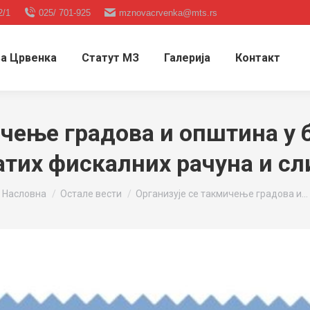
2/1
025/ 701-925
mznovacrvenka@mts.rs
а Црвенка
Статут МЗ
Галерија
Контакт
ичење градова и општина у 
атих фискалних рачуна и сл
You are here:
Насловна
Остале вести
Организује се такмичење градова и…