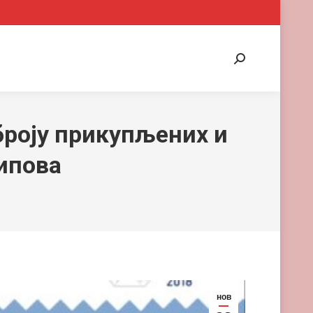
Search:
броју прикупљених и
ипова
нов