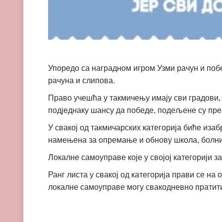
Упоредо са наградном игром Узми рачун и поб
рачуна и слипова.
Право учешћа у такмичењу имају сви градови,
подједнаку шансу да победе, подељене су прем
У свакој од такмичарских категорија биће изаб
намењена за опремање и обнову школа, болница
Локалне самоуправе које у својој категорији з
Ранг листа у свакој од категорија прави се на
локалне самоуправе могу свакодневно пратит