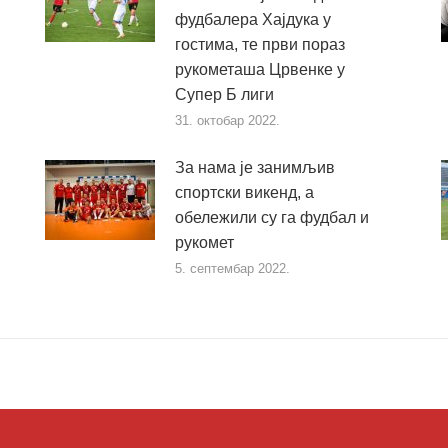
фудбалера Хајдука у
гостима, те први пораз
рукометаша Црвенке у
Супер Б лиги
31. октобар 2022.
За нама је занимљив
спортски викенд, а
обележили су га фудбал и
рукомет
5. септембар 2022.