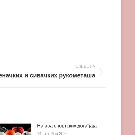
СЛЕДЕЋА
еначких и сивачких рукометаша
Најава спортских догађаја
14. октобар 2022.