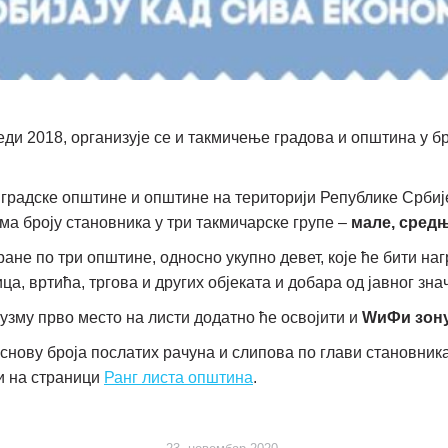
еди 2018, организује се и такмичење градова и општина у 
 градске општине и општине на територији Републике Србиј
а броју становника у три такмичарске групе –
мале, средњ
ране по три општине, односно укупно девет, које ће бити на
, вртића, тргова и других објеката и добара од јавног знач
аузму прво место на листи додатно ће освојити и
W
иФи зону
 основу броја послатих рачуна и слипова по глави становник
и на страници
Ранг листа општина
.