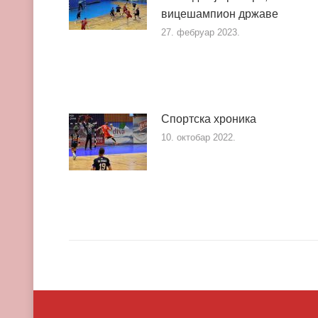
вицешампион државе
27. фебруар 2023.
Спортска хроника
10. октобар 2022.