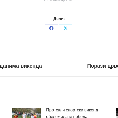
23. новембар 2020.
Дели:
Share
Share
on
on
Facebook
X
 данима викенда
Порази црв
Следећи
пост
Протекли спортски викенд
обележила је победа