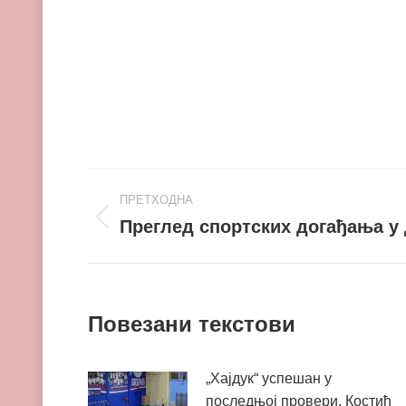
Post
ПРЕТХОДНА
navigation
Преглед спортских догађања у
Претходни
пост
Повезани текстови
„Хајдук“ успешан у
последњој провери, Костић