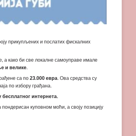
броју прикупљених и послатих фискалних
е, а како би све локалне самоуправе имале
е и велике
.
грађене са по
23.000 евра
. Ова средства су
аја по избору грађана.
 бесплатног интернета.
а пондерисан куповном моћи, а своју позицију