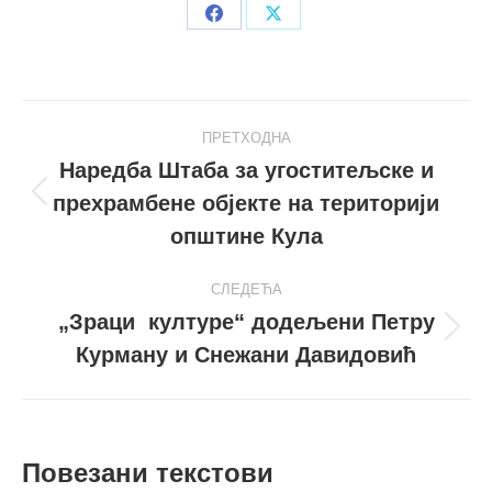
Share
Share
on
on
Facebook
X
Post
ПРЕТХОДНА
navigation
Наредба Штаба за угоститељске и
прехрамбене објекте на територији
Претходни
пост
општине Кула
СЛЕДЕЋА
„Зраци културе“ додељени Петру
Следећи
Курману и Снежани Давидовић
пост
Повезани текстови