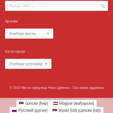
Search:
Архива
Архива
Категорије
Категорије
© 2010 Месна заједница Нова Црвенка - Сва права задржана
српски (ћир)
Magyar
(
мађарски
)
Русский
(
руски
)
srpski (lat)
(
српски (lat)
)