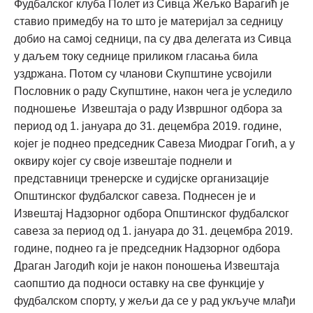
Фудбалског клуба Полет из Сивца Жељко Варагић је
ставио примедбу на то што је материјал за седницу
добио на самој седници, па су два делегата из Сивца
у даљем току седнице приликом гласања била
уздржана. Потом су чланови Скупштине усвојили
Пословник о раду Скупштине, након чега је уследило
подношење Извештаја о раду Извршног одбора за
период од 1. јануара до 31. децембра 2019. године,
којег је поднео председник Савеза Миодраг Гогић, а у
оквиру којег су своје извештаје поднели и
представници тренерске и судијске организације
Општинског фудбалског савеза. Поднесен је и
Извештај Надзорног одбора Општинског фудбалског
савеза за период од 1. јануара до 31. децембра 2019.
године, поднео га је председник Надзорног одбора
Драган Јагодић који је након поношења Извештаја
саопштио да подноси оставку на све функције у
фудбалском спорту, у жељи да се у рад укључе млађи