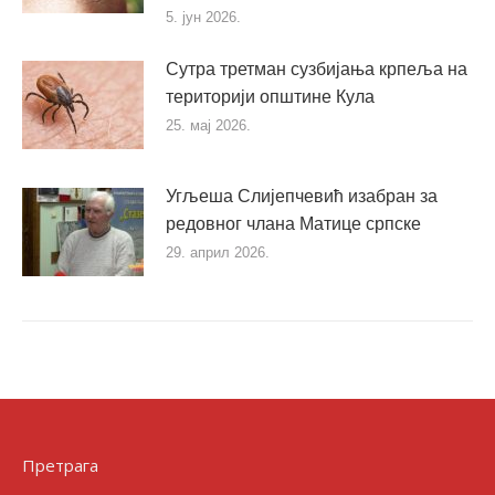
5. јун 2026.
Сутра третман сузбијања крпеља на
територији општине Кула
25. мај 2026.
Угљеша Слијепчевић изабран за
редовног члана Матице српске
29. април 2026.
Претрага