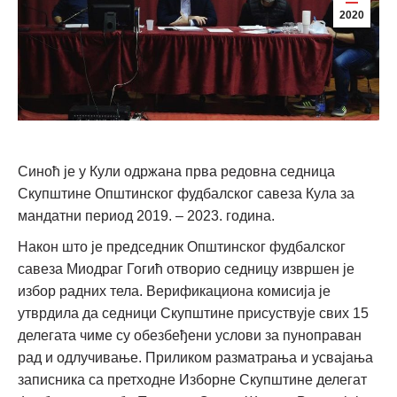
2020
Синоћ је у Кули одржана прва редовна седница
Скупштине Општинског фудбалског савеза Кула за
мандатни период 2019. – 2023. година.
Након што је председник Општинског фудбалског
савеза Миодраг Гогић отворио седницу извршен је
избор радних тела. Верификациона комисија је
утврдила да седници Скупштине присуствује свих 15
делегата чиме су обезбеђени услови за пуноправан
рад и одлучивање. Приликом разматрања и усвајања
записника са претходне Изборне Скупштине делегат