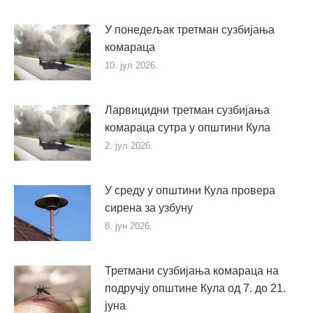
У понедељак третман сузбијања
комараца
10. јул 2026.
Ларвицидни третман сузбијања
комараца сутра у општини Кула
2. јул 2026.
У среду у општини Кула провера
сирена за узбуну
8. јун 2026.
Третмани сузбијања комараца на
подручју општине Кула од 7. до 21.
јуна