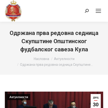
Search:
Одржана прва редовна седница
Скупштине Општинског
фудбалског савеза Кула
You are here:
Насловна
Актуелности
Одржана прва редовна седница Скупштине…
Актуелности
дец
30