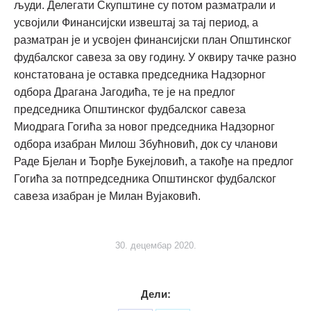
људи. Делегати Скупштине су потом разматрали и
усвојили Финансијски извештај за тај период, а
разматран је и усвојен финансијски план Општинског
фудбалског савеза за ову годину. У оквиру тачке разно
констатована је оставка председника Надзорног
одбора Драгана Јагодића, те је на предлог
председника Општинског фудбалског савеза
Миодрага Гогића за новог председника Надзорног
одбора изабран Милош Збућновић, док су чланови
Раде Бјелан и Ђорђе Букејловић, а такође на предлог
Гогића за потпредседника Општинског фудбалског
савеза изабран је Милан Вујаковић.
30. децембар 2020.
Дели: