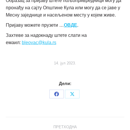
Образац за пријаву штете пољопривредници могу да
пронађу на сајту Општине Кула или могу да се јаве у
Месну заједнице и насељеном месту у којем живе.
Пријаву можете прузети …
ОВДЕ
.
Захтеве за надокнаду штете слати на
емаил:
bleovac@kula.rs
14. јул 2023.
Дели:
Share
Share
on
on
Facebook
X
Post
ПРЕТХОДНА