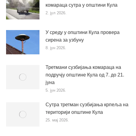
комараца сутра у општини Кула
2. јул 2026.
У среду у општини Кула провера
сирена за узбуну
8. јун 2026.
Третмани сузбијања комараца на
подручју општине Кула од 7. до 21.
јуна
5. јун 2026.
Сутра третман сузбијања крпеља на
територији општине Кула
25. мај 2026.