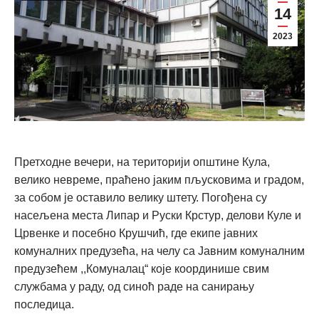
14
2023
Претходне вечери, на територији општине Кула,
велико невреме, праћено јаким пљусковима и градом,
за собом је оставило велику штету. Погођена су
насељена места Липар и Руски Крстур, делови Куле и
Црвенке и посебно Крушчић, где екипе јавних
комуналних предузећа, на челу са Јавним комуналним
предузећем ,,Комуналац“ које координише свим
службама у раду, од синоћ раде на санирању
последица.