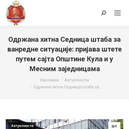
Search:
Одржана хитна Седница штаба за
ванредне ситуације: пријава штете
путем сајта Општине Кула и у
Месним заједницама
You are here:
Насловна
Актуелности
Одржана хитна Седница штаба за…
Актуелности
јул