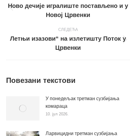
navigation
Ново дечије игралиште постављено и у
Претходни
Новој Црвенки
пост
СЛЕДЕЋА
Летњи изазови“ на излетишту Поток у
Следећи
Црвенки
пост
Повезани текстови
У понедељак третман сузбијања
комараца
10. јул 2026.
Ларвицидни третман сузбијања