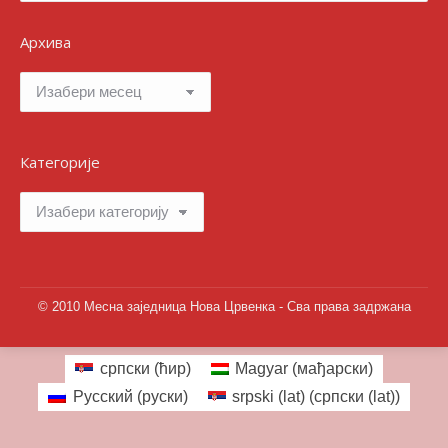
Архива
Архива
Категорије
Категорије
© 2010 Месна заједница Нова Црвенка - Сва права задржана
српски (ћир)
Magyar
(
мађарски
)
Русский
(
руски
)
srpski (lat)
(
српски (lat)
)