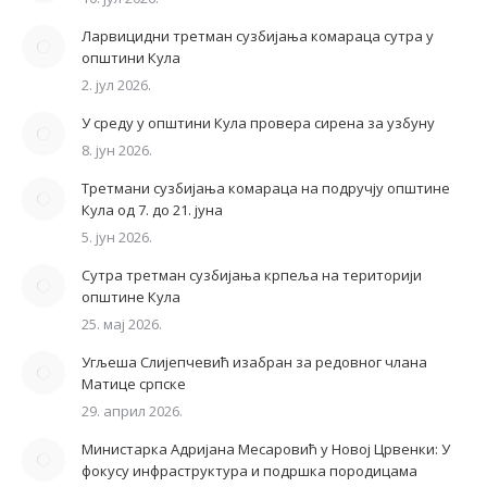
Ларвицидни третман сузбијања комараца сутра у
општини Кула
2. јул 2026.
У среду у општини Кула провера сирена за узбуну
8. јун 2026.
Третмани сузбијања комараца на подручју општине
Кула од 7. до 21. јуна
5. јун 2026.
Сутра третман сузбијања крпеља на територији
општине Кула
25. мај 2026.
Угљеша Слијепчевић изабран за редовног члана
Матице српске
29. април 2026.
Министарка Адријана Месаровић у Новој Црвенки: У
фокусу инфраструктура и подршка породицама