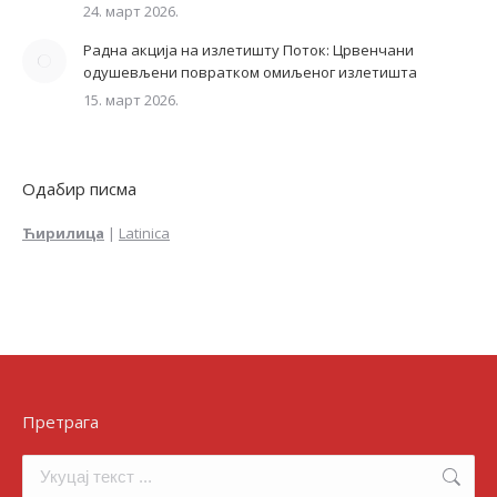
24. март 2026.
Радна акција на излетишту Поток: Црвенчани
одушевљени повратком омиљеног излетишта
15. март 2026.
Одабир писма
Ћирилица
|
Latinica
Претрага
Search: