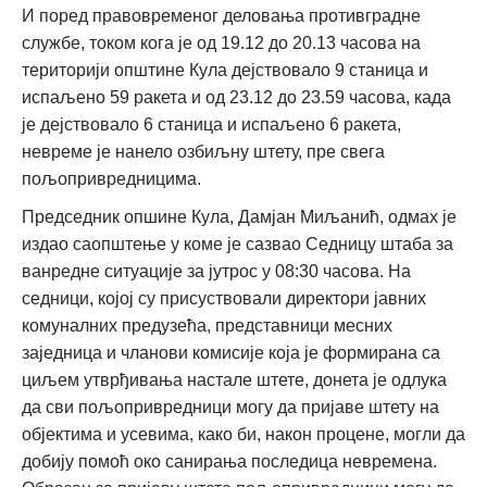
И поред правовременог деловања противградне
службе, током кога је од 19.12 до 20.13 часова на
територији општине Кула дејствовало 9 станица и
испаљено 59 ракета и од 23.12 до 23.59 часова, када
је дејствовало 6 станица и испаљено 6 ракета,
невреме је нанело озбиљну штету, пре свега
пољопривредницима.
Председник опшине Кула, Дамјан Миљанић, одмах је
издао саопштење у коме је сазвао Седницу штаба за
ванредне ситуације за јутрос у 08:30 часова. На
седници, којој су присуствовали директори јавних
комуналних предузећа, представници месних
заједница и чланови комисије која је формирана са
циљем утврђивања настале штете, донета је одлука
да сви пољопривредници могу да пријаве штету на
објектима и усевима, како би, након процене, могли да
добију помоћ око санирања последица невремена.