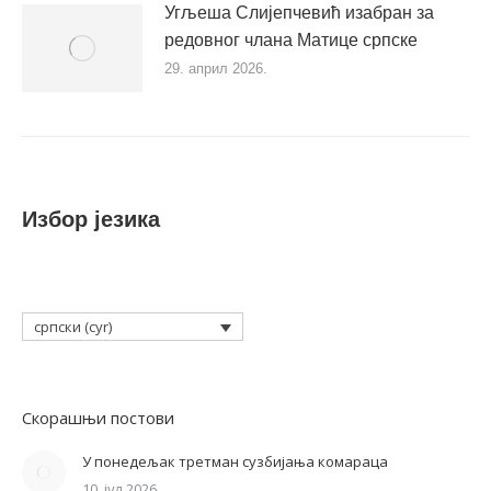
Угљеша Слијепчевић изабран за
редовног члана Матице српске
29. април 2026.
Избор језика
српски (cyr)
Скорашњи постови
У понедељак третман сузбијања комараца
10. јул 2026.