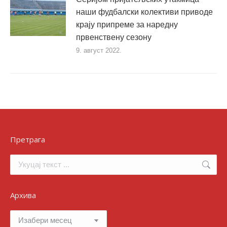
наши фудбалски колективи приводе
крају припреме за наредну
првенствену сезону
9. август 2022.
Претрага
Search:
Архива
Архива