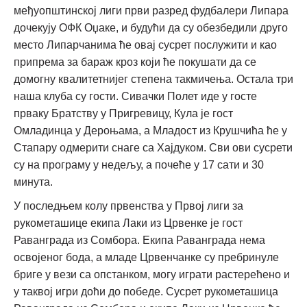
међуопштинској лиги први разред фудбалери Липара
дочекују ОФК Оџаке, и будући да су обезбедили друго
место Липарчанима ће овај сусрет послужити и као
припрема за бараж кроз који ће покушати да се
домогну квалитетнијег степена такмичења. Остала три
наша клуба су гости. Сивачки Полет иде у госте
прваку Братству у Пригревицу, Кула је гост
Омладинца у Дероњама, а Младост из Крушчића ће у
Стапару одмерити снаге са Хајдуком. Сви ови сусрети
су на програму у недељу, а почеће у 17 сати и 30
минута.
У последњем колу првенства у Првој лиги за
рукометашице екипа Лаки из Црвенке је гост
Раванграда из Сомбора. Екипа Раванграда нема
освојеног бода, а младе Црвенчанке су пребринуле
бриге у вези са опстанком, могу играти растерећено и
у таквој игри доћи до победе. Сусрет рукометашица