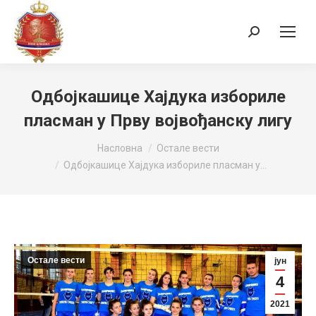
Search:
Одбојкашице Хајдука избориле
пласман у Прву војвођанску лигу
You are here:
Насловна
Остале вести
Одбојкашице Хајдука избориле пласман у…
Остале вести
јун
4
2021