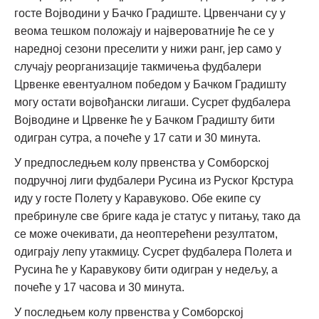
госте Војводини у Бачко Градиште. Црвенчани су у
веома тешком положају и највероватније ће се у
наредној сезони преселити у нижи ранг, јер само у
случају реорганизације такмичења фудбалери
Црвенке евентуалном победом у Бачком Градишту
могу остати војвођански лигаши. Сусрет фудбалера
Војводине и Црвенке ће у Бачком Градишту бити
одигран сутра, а почеће у 17 сати и 30 минута.
У предпоследњем колу првенства у Сомборској
подручној лиги фудбалери Русина из Руског Крстура
иду у госте Полету у Каравуково. Обе екипе су
пребринуле све бриге када је статус у питању, тако да
се може очекивати, да неоптерећени резултатом,
одиграју лепу утакмицу. Сусрет фудбалера Полета и
Русина ће у Каравукову бити одигран у недељу, а
почеће у 17 часова и 30 минута.
У последњем колу првенства у Сомборској