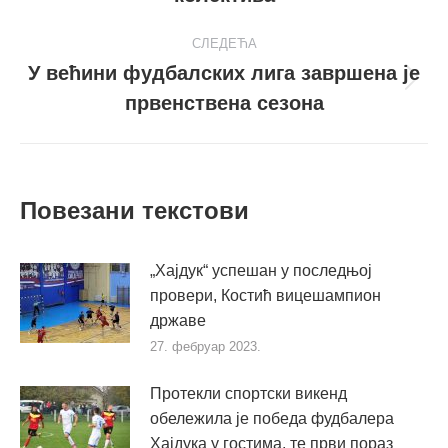
СЛЕДЕЋА
У већини фудбалских лига завршена је
Следећи
првенствена сезона
пост
Повезани текстови
„Хајдук“ успешан у последњој
провери, Костић вицешампион
државе
27. фебруар 2023.
Протекли спортски викенд
обележила је победа фудбалера
Хајдука у гостима, те први пораз