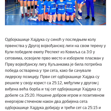
Одбојкашице Хајдука су синоћ у последњем колу
првенства у Другој војвођанској лиги на свом терену у
Кули победиле екипу Респект из Ковиља са 3:0 у
сетовима, освојиле прво место и избориле пласман у
Прву војвођанску лигу. Куљанкама је била потребна
победа остварена у три сета, како би сачувале
лидерску позицију. Први сет одбојкашице Хајдка су
решиле у своју корист са 25:12, међутим у другом ј
виђена већа борба и тај сет одбојкашице Хајдука су
добиле са 25:20. Ношене добром игром и позитивном
енергијом стеченом након два добијена сета
одбојкашице Хајдука добијају и трећи сет са 25:15 и