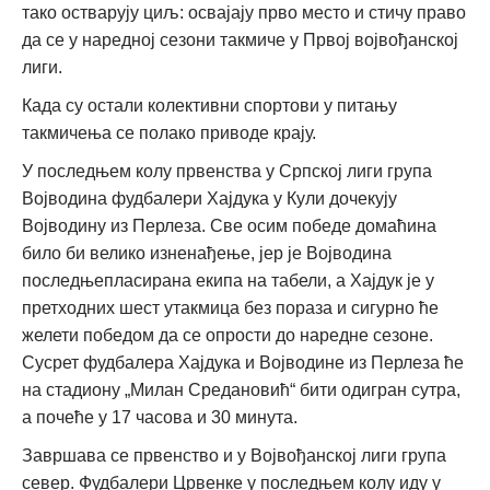
тако остварују циљ: освајају прво место и стичу право
да се у наредној сезони такмиче у Првој војвођанској
лиги.
Када су остали колективни спортови у питању
такмичења се полако приводе крају.
У последњем колу првенства у Српској лиги група
Војводина фудбалери Хајдука у Кули дочекују
Војводину из Перлеза. Све осим победе домаћина
било би велико изненађење, јер је Војводина
последњепласирана екипа на табели, а Хајдук је у
претходних шест утакмица без пораза и сигурно ће
желети победом да се опрости до наредне сезоне.
Сусрет фудбалера Хајдука и Војводине из Перлеза ће
на стадиону „Милан Средановић“ бити одигран сутра,
а почеће у 17 часова и 30 минута.
Завршава се првенство и у Војвођанској лиги група
север. Фудбалери Црвенке у последњем колу иду у