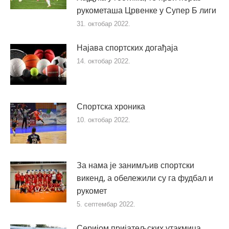
рукометаша Црвенке у Супер Б лиги
31. октобар 2022.
Најава спортских догађаја
14. октобар 2022.
Спортска хроника
10. октобар 2022.
За нама је занимљив спортски
викенд, а обележили су га фудбал и
рукомет
5. септембар 2022.
Серијом пријатељских утакмица