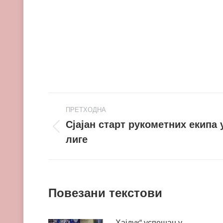
Post
ПРЕТХОДНА
navigation
Сјајан старт рукометних екипа
Претходни
лиге
пост
Повезани текстови
„Хајдук“ успешан у