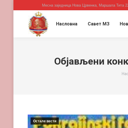
Месна заједница Нова Црвенка, Маршала Тита 2
Насловна
Савет МЗ
Нов
Објављени конк
You
На
Остале вести