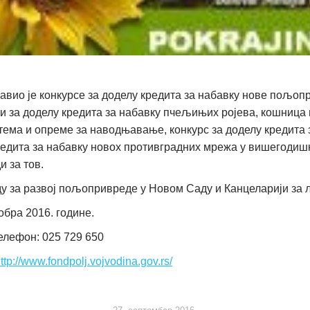
авио је конкурсе за доделу кредита за набавку нове пољоп
си за доделу кредита за набавку пчељињих ројева, кошница 
стема и опреме за наводњавање, конкурс за доделу кредита
кредита за набавку новох противградних мрежа у вишегодиш
и за тов.
ду за развој пољопривреде у Новом Саду и Канцеларији за 
обра 2016. године.
елефон: 025 729 650
ttp://www.fondpolj.vojvodina.gov.rs/