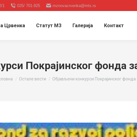
2/1
025/ 701-925
mznovacrvenka@mts.rs
а Црвенка
Статут МЗ
Галерија
Контакт
урси Покрајинског фонда 
 are here:
словна
Остале вести
Објављени конкурси Покрајинског фонда