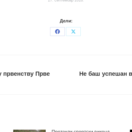
27. септембар 2016.
Дели:
Share
Share
on
on
Facebook
X
 у првенству Прве
Не баш успешан в
Следећи
пост
Протекли спортски викенд