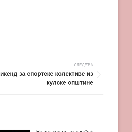
СЛЕДЕЋА
икенд за спортске колективе из
кулске општине
Најава спортских догађаја