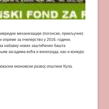
ривредне механизације (погонске, прикључне)
и опреме за пчелерство у 2016. години,
 за набавку нових заштићених башта
њим засадима воћа и винограда, као и конкурс
локални економски развој општине Кула.