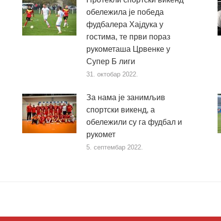
обележила је победа
фудбалера Хајдука у
гостима, те први пораз
рукометаша Црвенке у
Супер Б лиги
31. октобар 2022.
За нама је занимљив
спортски викенд, а
обележили су га фудбал и
рукомет
5. септембар 2022.