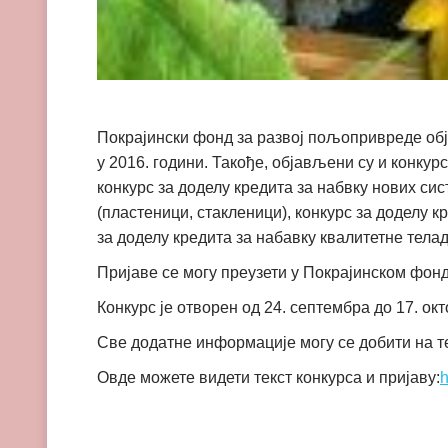
Покрајински фонд за развој пољопривреде обј
у 2016. години. Такође, објављени су и конкур
конкурс за доделу кредита за набвку нових си
(пластеници, стакленици), конкурс за доделу 
за доделу кредита за набавку квалитетне телад
Пријаве се могу преузети у Покрајинском фон
Конкурс је отворен од 24. септембра до 17. окт
Све додатне информације могу се добити на т
Овде можете видети текст конкурса и пријаву:
h