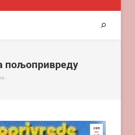
Search:
за пољопривреду
 за…
сеп