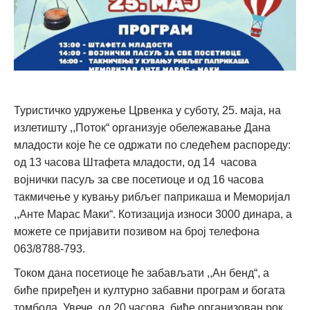
Туристичко удружење Црвенка у суботу, 25. маја, на
излетишту ,,Поток“ организује обележавање Дана
младости које ће се одржати по следећем распореду:
од 13 часова Штафета младости, од 14 часова
војнички пасуљ за све посетиоце и од 16 часова
такмичење у кувању рибљег паприкаша и Меморијал
,,Анте Марас Маки“. Котизација износи 3000 динара, а
можете се пријавити позивом на број телефона
063/8788-793.
Током дана посетиоце ће забављати ,,Ан бенд“, а
биће приређен и културно забавни програм и богата
томбола. Увече, од 20 часова, биће организован рок