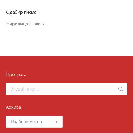
Одабир писма
Ћирилица
|
Latinica
Претрага
Search:
Архива
Архива