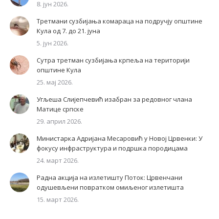
8. јун 2026.
Третмани сузбијања комараца на подручју општине
Кула од 7. до 21. јуна
5. јун 2026.
Сутра третман сузбијања крпеља на територији
општине Кула
25. мај 2026.
Угљеша Слијепчевић изабран за редовног члана
Матице српске
29. април 2026.
Министарка Адријана Месаровић у Новој Црвенки: У
фокусу инфраструктура и подршка породицама
24. март 2026.
Радна акција на излетишту Поток: Црвенчани
одушевљени повратком омиљеног излетишта
15. март 2026.