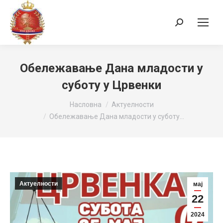
Search:
Обележавање Дана младости у
суботу у Црвенки
You are here:
Насловна
Актуелности
Обележавање Дана младости у суботу…
Актуелности
мај
22
2024