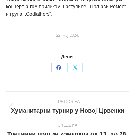
концерт, а том приликом наступиће ,,Прљави Ромео“
и група ,,Godfathers“.
22. мај 2024.
Дели:
Share
Share
on
on
Facebook
X
Post
ПРЕТХОДНА
navigation
Хуманитарни турнир у Новој Црвенки
Претходни
пост
СЛЕДЕЋА
Третмани против комараца од 13. до 28.