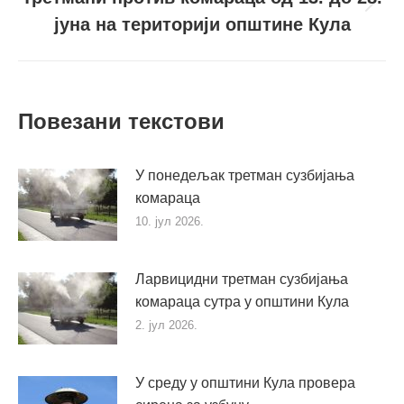
Следећи
јуна на територији општине Кула
пост
Повезани текстови
У понедељак третман сузбијања
комараца
10. јул 2026.
Ларвицидни третман сузбијања
комараца сутра у општини Кула
2. јул 2026.
У среду у општини Кула провера