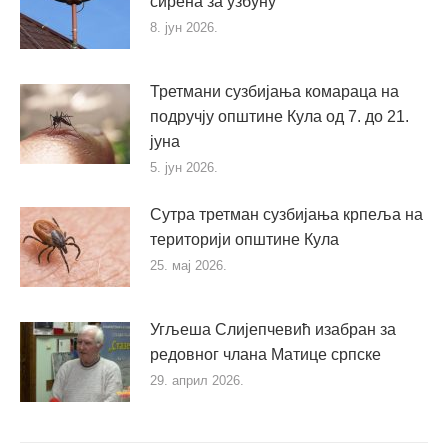
сирена за узбуну
8. јун 2026.
Третмани сузбијања комараца на
подручју општине Кула од 7. до 21.
јуна
5. јун 2026.
Сутра третман сузбијања крпеља на
територији општине Кула
25. мај 2026.
Угљеша Слијепчевић изабран за
редовног члана Матице српске
29. април 2026.