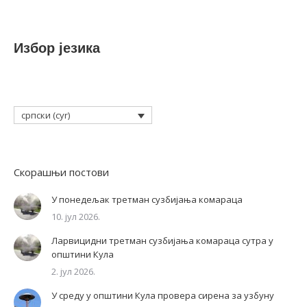
Избор језика
српски (cyr)
Скорашњи постови
У понедељак третман сузбијања комараца
10. јул 2026.
Ларвицидни третман сузбијања комараца сутра у
општини Кула
2. јул 2026.
У среду у општини Кула провера сирена за узбуну