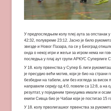
У предпоследњем колу плеј аута за опстанак 
42:32, полувреме 23:12. Јасно је било рукоме
звезде и Новог Пазара, па се у Београд отишло,
онда о некој игри и жељи за игром нема ни го
последња у плај аут групи АРКУС Суперлиге Ср
У 18. колу првенства у Супер Б лиги рукометаш
је пресудио већи мотив, који је био на страни
безбедни на табели, али без изгледа за висок 
направили серију од 4:0, повели са 12:8, а н
резултат, у појединим тренуцима имали и осам
екипи Сивца био је Чабаи који је постигао 15 г
У 18. колу прволигашког првенства за рукомет