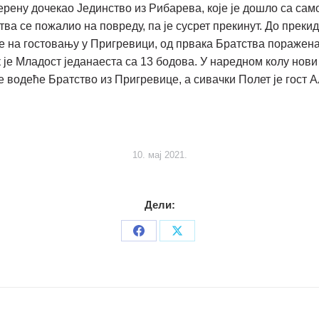
ерену дочекао Јединство из Рибарева, које је дошло са само
ства се пожалио на повреду, па је сусрет прекинут. До преки
 на гостовању у Пригревици, од првака Братства поражена с
ок је Младост једанаеста са 13 бодова. У наредном колу но
је водеће Братство из Пригревице, а сивачки Полет је гост 
10. мај 2021.
Дели:
Share
Share
on
on
Facebook
X