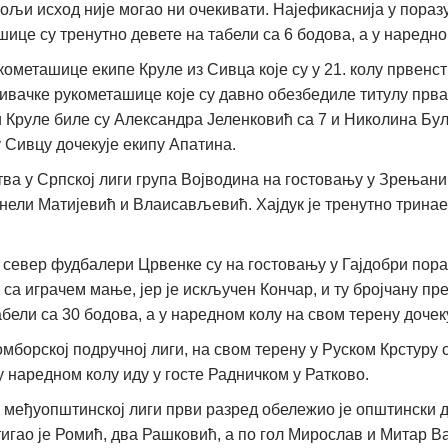
 бољи исход није могао ни очекивати. Најефикаснија у пораз
ице су тренутно девете на табели са 6 бодова, а у наредно
кометашице екипе Круле из Сивца које су у 21. колу првенст
ивачке рукометашице које су давно обезбедиле титулу прва
пи Круле биле су Александра Јеленковић са 7 и Николина Бул
у Сивцу дочекује екипу Апатина.
нства у Српској лиги група Војводина на гостовању у Зрењ
нели Матијевић и Влаисављевић. Хајдук је тренутно тринаес
па север фудбалери Црвенке су на гостовању у Гајдобри пор
а играчем мање, јер је искључен Кончар, и ту бројчану пр
бели са 30 бодова, а у наредном колу на свом терену дочек
омборској подручној лиги, на свом терену у Руском Крстур
 у наредном колу иду у госте Радничком у Ратково.
 међуопштинској лиги први разред обележио је општински д
тигао је Ромић, два Рашковић, а по гол Мирослав и Митар Вар