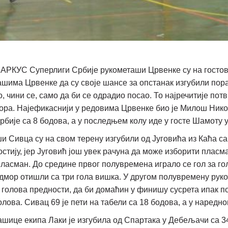
у АРКУС Суперлиги Србије рукометаши Црвенке су на госто
ташима Црвенке да су своје шансе за опстанак изгубили по
 чини се, само да би се одрадио посао. То најречитије потв
вора. Најефикаснији у редовима Црвенке био је Милош Николи
бије са 8 бодова, а у последњем колу иде у госте Шамоту 
и Сивца су на свом терену изгубили од Југовића из Каћа са
 гостију, јер Југовић још увек рачуна да може изборити плас
пласман. До средине првог полувремена играло се гол за гол
а одмор отишли са три гола вишка. У другом полувремену рук
 голова предности, да би домаћин у финишу сусрета ипак по
олова. Сивац 69 је пети на табели са 18 бодова, а у наредно
ашице екипа Лаки је изгубила од Спартака у Дебељачи са 34: