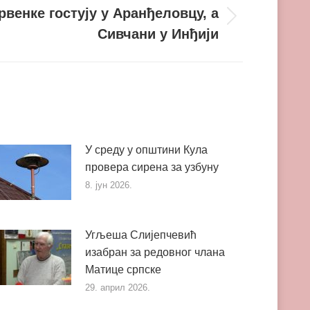
венке гостују у Аранђеловцу, а
Сивчани у Инђији
У среду у општини Кула
провера сирена за узбуну
8. јун 2026.
Угљеша Слијепчевић
изабран за редовног члана
Матице српске
29. април 2026.