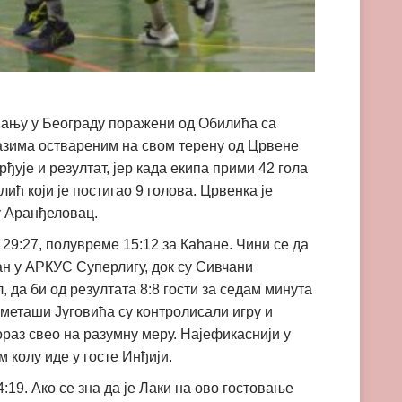
вању у Београду поражени од Обилића са
разима оствареним на свом терену од Црвене
рђује и резултат, јер када екипа прими 42 гола
ћ који је постигао 9 голова. Црвенка је
у Аранђеловац.
 29:27, полувреме 15:12 за Каћане. Чини се да
ман у АРКУС Суперлигу, док су Сивчани
, да би од резултата 8:8 гости за седам минута
ометаши Југовића су контролисали игру и
раз свео на разумну меру. Најефикаснији у
м колу иде у госте Инђији.
19. Ако се зна да је Лаки на ово гостовање