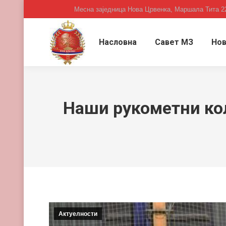
Месна заједница Нова Црвенка, Маршала Тита 2
Насловна
Савет МЗ
Нов
Наши рукометни кол
Актуелности