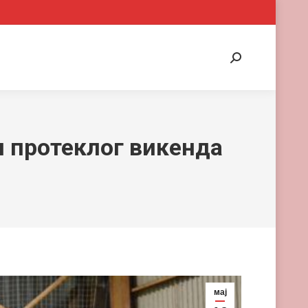
Search:
и протеклог викенда
мај