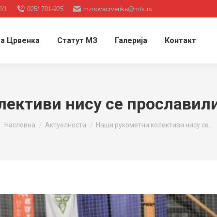
2/1
025/ 701-925
mznovacrvenka@mts.rs
а Црвенка
Статут МЗ
Галерија
Контакт
ективи нису се прославил
You are here:
Насловна
Актуелности
Наши рукометни колективи нису се…