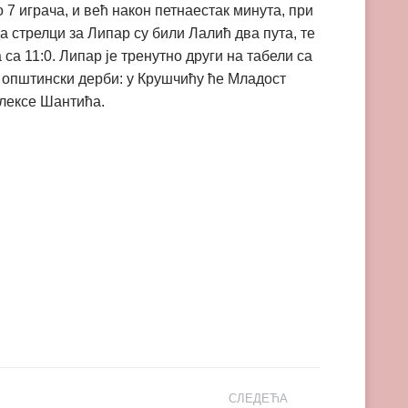
 7 играча, и већ након петнаестак минута, при
да стрелци за Липар су били Лалић два пута, те
а 11:0. Липар је тренутно други на табели са
ви општински дерби: у Крушчићу ће Младост
Алексе Шантића.
СЛЕДЕЋА