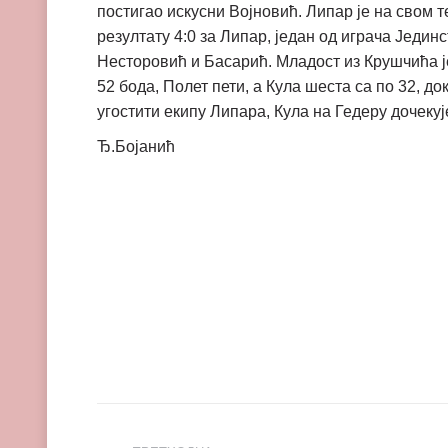
постигао искусни Војновић. Липар је на свом т
резултату 4:0 за Липар, један од играча Једин
Несторовић и Басарић. Младост из Крушчића је
52 бода, Полет пети, а Кула шеста са по 32, д
угостити екипу Липара, Кула на Гедеру дочеку
Ђ.Бојанић
Post