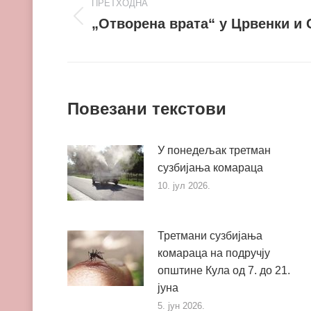
ПРЕТХОДНА
navigation
„Отворена врата“ у Црвенки и 
Претходни
пост
Повезани текстови
У понедељак третман
сузбијања комараца
10. јул 2026.
Третмани сузбијања
комараца на подручју
општине Кула од 7. до 21.
јуна
5. јун 2026.