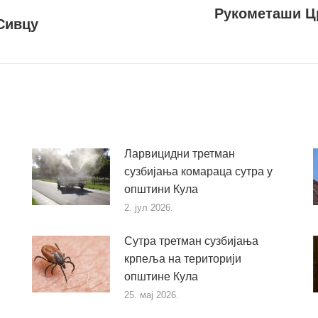
Рукометаши Цр
Сивцу
Следећи
пост
Ларвицидни третман
сузбијања комараца сутра у
општини Кула
2. јул 2026.
Сутра третман сузбијања
крпеља на територији
општине Кула
25. мај 2026.