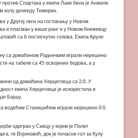
у против Спартака у екипи Лаки била је Анжели
м колу дочекују Темерин.
ва у Другој лиги на гостовању у Новом
ка и пласман у виши ранг и у Новом Кнежевцу
атовић са 6 постигнутих голова. Екипа Круле
анину са домаћином Радничким играли нерешено
ти на табели са 45 освојених бодова, а у
ажени од домаћина Херцеговца са 2:0. У
едност екипа Херцеговца је искористила и
ује Бајшу.
у са водећим Станишићем играли нерешено 0:0.
ерби одигран у Сивцу у којем је Полет
га, те Војиновић, док је почасни гол за Кулу