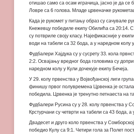
отишао само са осам играчица, јасно је да се
Ловре са 6 голова. Младе црвеначке рукометаш
Када је рукомет у питању образ су сачувале ру
Кнежевцу победиле екипу Обилића са 20:14. С
су потвриле своју класу. Најефикасније у еки
води на табели са 32 бода, а у наредном колу 
Фудбалери Хајдука су у сусрету 33. кола прв
2:2. Освајању вредног бода головима су допри
наредном колу у Кули дочекује екипу Бечеја.
У 29. колу првенства у Војвођанској лиги гру
финишу првог полувремена Црвенка је остала с
победила. Црвенка је тренутно петнаеста на та
Фудбалери Русина су у 28. колу првенства у С
Крстурчани су четврти на табели са 43 бода, а
Двадесет и друго коло првенства у Сомборској
победио Кулу са 9:1. Четири гола за Полет пос