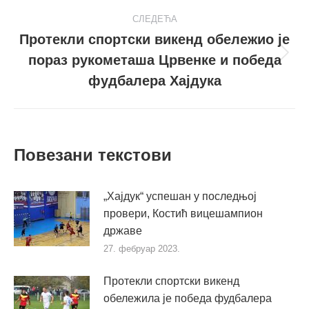
СЛЕДЕЋА
Протекли спортски викенд обележио је
пораз рукометаша Црвенке и победа
Следећи
пост
фудбалера Хајдука
Повезани текстови
„Хајдук“ успешан у последњој
провери, Костић вицешампион
државе
27. фебруар 2023.
Протекли спортски викенд
обележила је победа фудбалера