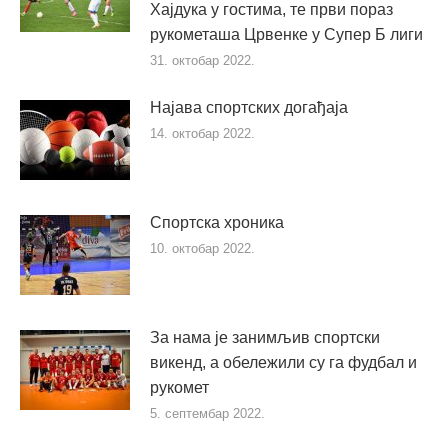
Хајдука у гостима, те први пораз
рукометаша Црвенке у Супер Б лиги
31. октобар 2022.
Најава спортских догађаја
14. октобар 2022.
Спортска хроника
10. октобар 2022.
За нама је занимљив спортски
викенд, а обележили су га фудбал и
рукомет
5. септембар 2022.