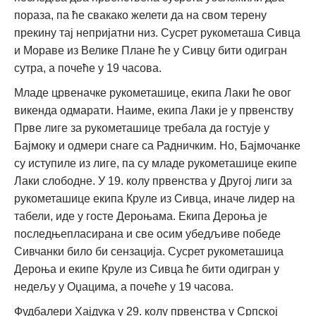
пораза, па ће свакако желети да на свом терену
прекину тај непријатни низ. Сусрет рукометаша Сивца
и Мораве из Велике Плане ће у Сивцу бити одигран
сутра, а почеће у 19 часова.
Младе црвеначке рукометашице, екипа Лаки ће овог
викенда одмарати. Наиме, екипа Лаки је у првенству
Прве лиге за рукометашице требала да гостује у
Бајмоку и одмери снаге са Радничким. Но, Бајмочанке
су иступиле из лиге, па су младе рукометашице екипе
Лаки слободне. У 19. колу првенства у Другој лиги за
рукометашице екипа Круле из Сивца, иначе лидер на
табели, иде у госте Дероњама. Екипа Дероња је
последњепласирана и све осим убедљиве победе
Сивчанки било би сензација. Сусрет рукометашица
Дероња и екипе Круле из Сивца ће бити одигран у
недељу у Оџацима, а почеће у 19 часова.
Фудбалери Хајдука у 29. колу првенства у Српској