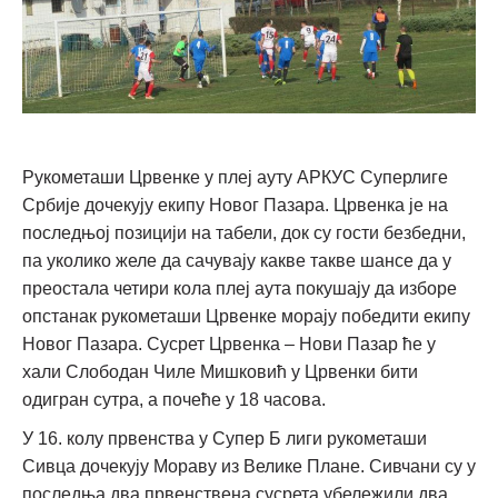
Рукометаши Црвенке у плеј ауту АРКУС Суперлиге
Србије дочекују екипу Новог Пазара. Црвенка је на
последњој позицији на табели, док су гости безбедни,
па уколико желе да сачувају какве такве шансе да у
преостала четири кола плеј аута покушају да изборе
опстанак рукометаши Црвенке морају победити екипу
Новог Пазара. Сусрет Црвенка – Нови Пазар ће у
хали Слободан Чиле Мишковић у Црвенки бити
одигран сутра, а почеће у 18 часова.
У 16. колу првенства у Супер Б лиги рукометаши
Сивца дочекују Мораву из Велике Плане. Сивчани су у
последња два првенствена сусрета убележили два