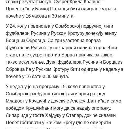
сваки резултат могућ. Сусрет Крила Крајине –
Црвенка ће у Бачкој Паланци бити одигран сутра, а
почеће у 16 часова и 30 минута.
У 24. колу првенства у Сомборској подручној лиги
фудбалери Русина у Руском Крстуру дочекују екипу
Борца из Обровца. Са три узастопна пораза
фудбалери Русина су покварили одличан пролећни
старт, па је сусрет против Борца прилика за какво-
такво искупљење. Дуел фудбалера Русина и Борца из
Обровца ће у Руском Крстуру бити одигран у недељу,а
почеће у 16 сати и 30 минута.
У недељу је на програму 19. коло првенства у
Сомборској међуопштинској лиги први разред.
Младост у Крушчићу дочекује Алексу Шантића и само
победом Крушчићани могу да се надају опстанку.
Липар иде у госте Хајдуку у Стапар, док ће сивачки
Полет гостовати у Бачком Брегу где ће одмерити