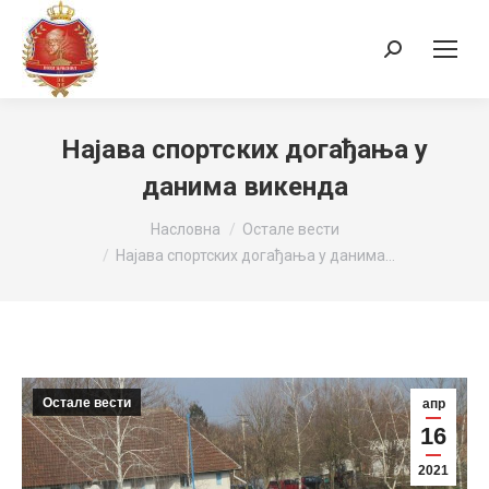
Search:
Најава спортских догађања у
данима викенда
You are here:
Насловна
Остале вести
Најава спортских догађања у данима…
Остале вести
апр
16
2021