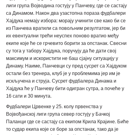
лиги група Војводина гостују у Панчеву, где се састају
са Динамом. Након два узастопна пораза фудбалери
Хајдука немају избора: морају учинити све како би се
из Панчева вратили са повољним резултатом, јер би
их евентуални трећи неуспех поново вратио међу
екипе које ће се грчевито борити за опстанак. Свесни
су тога у табору Хајдука, поручују да ће дати свој
максимум и искористити не баш сјајну ситуацију у
Динаму. Наиме, Панчевци су пред сусрет са Хајдуком
остали без тренера, клуб је у проблемима јер им је
искључена и струја. Сусрет фудбалера Динама и
Хајдука ће у Панчеву бити одигран сутра, а почеће у
16 сати и 30 минута.
Фудбалери Црвенке у 25. колу првенства у
Војвођанској лиги група север гостују у Бачкој
Паланци где се састају са екипом Крила Крајине. Биће
то судар екипа које се боре за опстанак, тако да је