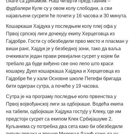
снаге са Динамом. Наш четврти представник –
фудбалери Куле су у овом колу слободни, а сви
најављени сусрети ће почети у 16 часова и 30 минута.
Кошаркаши Хајдука у последњем колу плеј офа у
Првој српској лиги дочекују екипу Херцеговца из
Гајдобре. Гости су обезбедили прво место и пласман у
виши ранг, Хајдук је у безбедној зони, тако да ваља
очекивати један прави ревијални сусрет у којем би
требало да буде виђено све оно лепо што краси
кошарку. Дуел кошаркаша Хајдука и Херцеговца из
Гајдобре ће у хали Основне школе Петефи бригада
бити одигран сутра, а почеће у 19 часова.
Сутра је на програму последње коло првенства у
Првој војвођанској лиги за одбојкаше. Водећа екипа
на табели, одбојкаши Хајдука гостују у Клеку, где им
предстоји сусрет са екипом Клек Србијашуме 2.
Куљанима су потребна два сета како би обезбедили
титулу првака и тренер Милорад Лазић каже да су