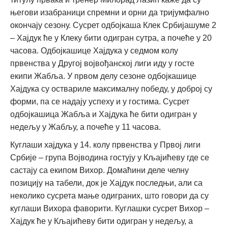
његови изабраници спремни и орни да тријумфално
окончају сезону. Сусрет одбојкаша Клек Србијашуме 2
– Хајдук ће у Клеку бити одигран сутра, а почеће у 20
часова. Одбојкашице Хајдука у седмом колу
првенства у Другој војвођанској лиги иду у госте
екипи Жабља. У првом делу сезоне одбојкашице
Хајдука су оствариле максималну победу, у доброј су
форми, па се надају успеху и у гостима. Сусрет
одбојкашица Жабља и Хајдука ће бити одигран у
недељу у Жабљу, а почеће у 11 часова.
Куглаши хајдука у 14. колу првенства у Првој лиги
Србије – група Војводина гостују у Кљајићеву где се
састају са екипом Вихор. Домаћини деле челну
позицију на табели, док је Хајдук последњи, али са
неколико сусрета мање одиграних, што говори да су
куглаши Вихора фаворити. Куглашки сусрет Вихор –
Хајдук ће у Кљајићеву бити одигран у недељу, а