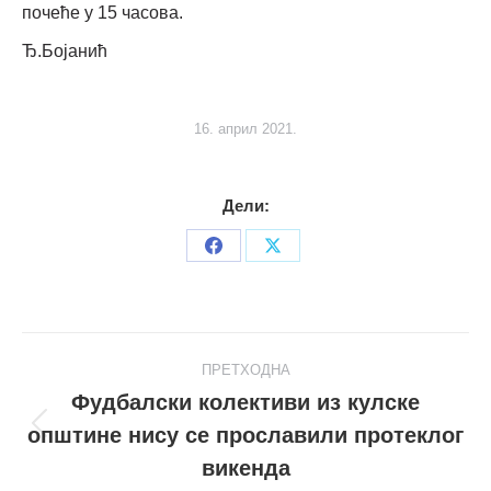
почеће у 15 часова.
Ђ.Бојанић
16. април 2021.
Дели:
Share
Share
on
on
Facebook
X
Post
ПРЕТХОДНА
navigation
Фудбалски колективи из кулске
општине нису се прославили протеклог
Претходни
пост
викенда