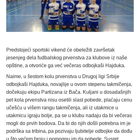
Predstojeći sportski vikend će obeležiti završetak
jesenjeg dela fudbalskog prvenstva za klubove iz naše
opštine, a otvoriće ga već večeras odbojkaši Hajduka.
Naime, u šestom kolu prvenstva u Drugoj ligi Srbije
odbojkaši Hajduka, novajlije u ovom stepenu takmičenja,
dočekuju ekipu Partizana iz Bača. Kuljani u dosadašnjih
pet kola prvenstva nisu osetili slast pobede, plaćaju cenu
učešću u višem rangu takmičenja, ali iz utakmice u
utakmicu igraju bolje, pa se u klubu nadaju da bi večeras
mogli do prvih bodova. Da bi do njih došli potrebna im je
podrška sa tribina, pa pozivaju ljubitelje odbojke da dođu
u što većem broju i pomognu im da pobede. Susret