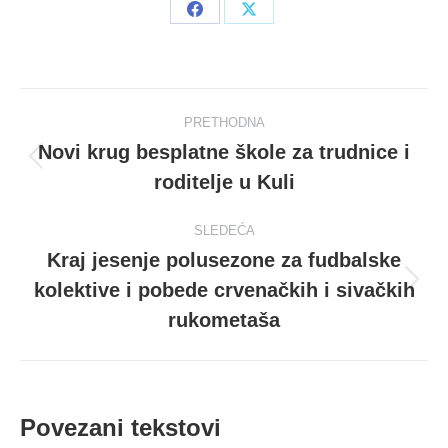
Share
Share
on
on
Facebook
X
Post
PRETHODNA
navigation
Novi krug besplatne škole za trudnice i
Prethodni
roditelje u Kuli
post
SLEDEĆA
Kraj jesenje polusezone za fudbalske
kolektive i pobede crvenačkih i sivačkih
Sledeći
post
rukometaša
Povezani tekstovi