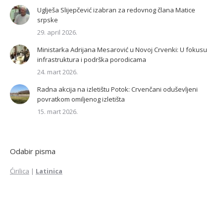
Uglješa Slijepčević izabran za redovnog člana Matice
srpske
29. april 2026.
Ministarka Adrijana Mesarović u Novoj Crvenki: U fokusu
infrastruktura i podrška porodicama
24. mart 2026.
Radna akcija na izletištu Potok: Crvenčani oduševljeni
povratkom omiljenog izletišta
15. mart 2026.
Odabir pisma
Ćirilica
|
Latinica