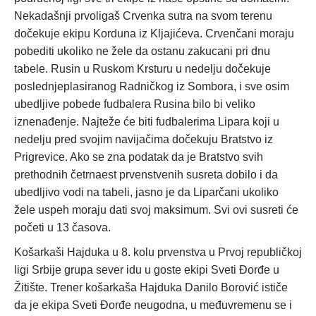
Nekadašnji prvoligaš Crvenka sutra na svom terenu
dočekuje ekipu Korduna iz Kljajićeva. Crvenčani moraju
pobediti ukoliko ne žele da ostanu zakucani pri dnu
tabele. Rusin u Ruskom Krsturu u nedelju dočekuje
poslednjeplasiranog Radničkog iz Sombora, i sve osim
ubedljive pobede fudbalera Rusina bilo bi veliko
iznenađenje. Najteže će biti fudbalerima Lipara koji u
nedelju pred svojim navijačima dočekuju Bratstvo iz
Prigrevice. Ako se zna podatak da je Bratstvo svih
prethodnih četrnaest prvenstvenih susreta dobilo i da
ubedljivo vodi na tabeli, jasno je da Liparčani ukoliko
žele uspeh moraju dati svoj maksimum. Svi ovi susreti će
početi u 13 časova.
Košarkaši Hajduka u 8. kolu prvenstva u Prvoj republičkoj
ligi Srbije grupa sever idu u goste ekipi Sveti Đorđe u
Žitište. Trener košarkaša Hajduka Danilo Borović ističe
da je ekipa Sveti Đorđe neugodna, u međuvremenu se i