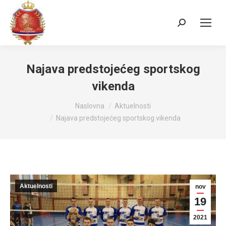
Search:
Najava predstojećeg sportskog
vikenda
You are here:
Naslovna
Aktuelnosti
Najava predstojećeg sportskog vikenda
Aktuelnosti
nov
19
2021