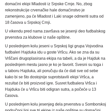
domaćini ekipi Mladosti iz Srpske Crnje. No, zbog
rekonstrukcije crvenačke hale domaćinstvo je
zamenjeno, pa će Mladost i Laki snage odmeriti sutra od
18 časova u Srpskoj Crnji.
U vikendu pred nama završava se jesenji deo fudbalskog
prvenstva za klubove iz naše opštine.
U poslednjem kolu jeseni u Srpskoj ligi grupa Vojvodina
fudbaleri Hajduka idu u goste Vršcu. Ako se zna da su
Vrščani drugoplasirana ekipa na tabeli, a da je Hajduk na
poslednjem mestu jasno je ko je favorit. Svesni su toga i
u taboru Hajduka, ali poručuju da će dati sve od sebe
kako bi se što dostojnije suprotstavili ekipi Vršca, a
rezultat će biti proizvod igre. Susret fudbalera Vršca i
Hajduka će u Vršcu biti odigran sutra, a počeće u 13
časova.
U poslednjem kolu jesenjeg dela prvenstva u Somborskoj
područnoj ligi sve tri ekipe iz naše opštine su domaćini.