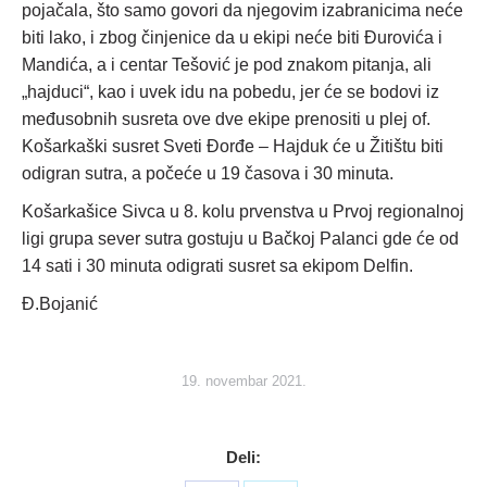
pojačala, što samo govori da njegovim izabranicima neće
biti lako, i zbog činjenice da u ekipi neće biti Đurovića i
Mandića, a i centar Tešović je pod znakom pitanja, ali
„hajduci“, kao i uvek idu na pobedu, jer će se bodovi iz
međusobnih susreta ove dve ekipe prenositi u plej of.
Košarkaški susret Sveti Đorđe – Hajduk će u Žitištu biti
odigran sutra, a počeće u 19 časova i 30 minuta.
Košarkašice Sivca u 8. kolu prvenstva u Prvoj regionalnoj
ligi grupa sever sutra gostuju u Bačkoj Palanci gde će od
14 sati i 30 minuta odigrati susret sa ekipom Delfin.
Đ.Bojanić
19. novembar 2021.
Deli: