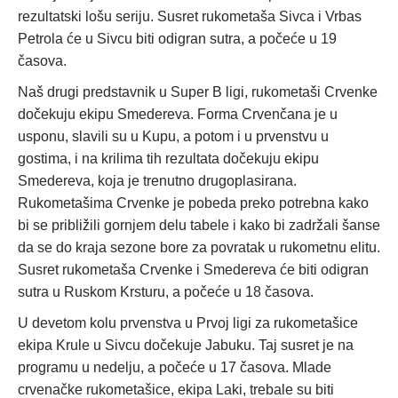
rezultatski lošu seriju. Susret rukometaša Sivca i Vrbas
Petrola će u Sivcu biti odigran sutra, a počeće u 19
časova.
Naš drugi predstavnik u Super B ligi, rukometaši Crvenke
dočekuju ekipu Smedereva. Forma Crvenčana je u
usponu, slavili su u Kupu, a potom i u prvenstvu u
gostima, i na krilima tih rezultata dočekuju ekipu
Smedereva, koja je trenutno drugoplasirana.
Rukometašima Crvenke je pobeda preko potrebna kako
bi se približili gornjem delu tabele i kako bi zadržali šanse
da se do kraja sezone bore za povratak u rukometnu elitu.
Susret rukometaša Crvenke i Smedereva će biti odigran
sutra u Ruskom Krsturu, a počeće u 18 časova.
U devetom kolu prvenstva u Prvoj ligi za rukometašice
ekipa Krule u Sivcu dočekuje Jabuku. Taj susret je na
programu u nedelju, a počeće u 17 časova. Mlade
crvenačke rukometašice, ekipa Laki, trebale su biti