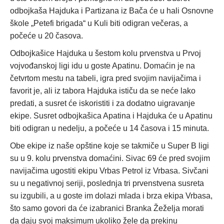
odbojkaša Hajduka i Partizana iz Bača će u hali Osnovne
škole „Petefi brigada“ u Kuli biti odigran večeras, a
počeće u 20 časova.
Odbojkašice Hajduka u šestom kolu prvenstva u Prvoj
vojvođanskoj ligi idu u goste Apatinu. Domaćin je na
četvrtom mestu na tabeli, igra pred svojim navijačima i
favorit je, ali iz tabora Hajduka ističu da se neće lako
predati, a susret će iskoristiti i za dodatno uigravanje
ekipe. Susret odbojkašica Apatina i Hajduka će u Apatinu
biti odigran u nedelju, a počeće u 14 časova i 15 minuta.
Obe ekipe iz naše opštine koje se takmiče u Super B ligi
su u 9. kolu prvenstva domaćini. Sivac 69 će pred svojim
navijačima ugostiti ekipu Vrbas Petrol iz Vrbasa. Sivčani
su u negativnoj seriji, poslednja tri prvenstvena susreta
su izgubili, a u goste im dolazi mlada i brza ekipa Vrbasa,
što samo govori da će izabranici Branka Žeželja morati
da daju svoj maksimum ukoliko žele da prekinu