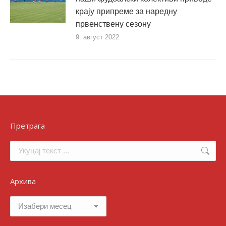
крају припреме за наредну
првенствену сезону
9. август 2022.
Претрага
Search:
Архива
Архива