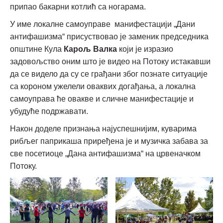
припао бакарни котлић са ногарама.
У име локалне самоуправе манифестацији „Дани
антифашизма“ присуствовао је заменик председника
општине Кула
Карољ Валка
који је изразио
задовољство оним што је видео на Потоку истакавши
да се видело да су се грађани због познате ситуације
са короном ужелели оваквих догађања, а локална
самоуправа ће овакве и сличне манифестације и
убудуће подржавати.
Након доделе признања најуспешнијим, куварима
рибљег паприкаша приређена је и музичка забава за
све посетиоце „Дана антифашизма“ на црвеначком
Потоку.