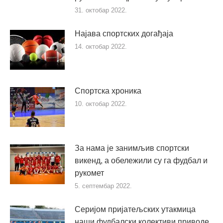
31. октобар 2022.
Најава спортских догађаја
14. октобар 2022.
Спортска хроника
10. октобар 2022.
За нама је занимљив спортски
викенд, а обележили су га фудбал и
рукомет
5. септембар 2022.
Серијом пријатељских утакмица
наши фудбалски колективи приводе