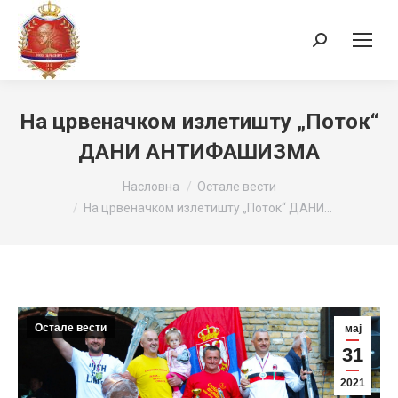
Search:
На црвеначком излетишту „Поток“
ДАНИ АНТИФАШИЗМА
You are here:
Насловна
Остале вести
На црвеначком излетишту „Поток“ ДАНИ…
Остале вести
мај
31
2021