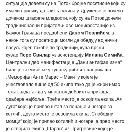
ситуација довели су на Поток бројне посетиоце који су
имали прилику да заиста уживају. Дружење је почело
дочеком штафете младости, коју су на Поток донели
традиционални пријатељи ове менифестације из
Бачког Грачаца предвођени
Даном Позлићем
, а
након тога су посетиоци могли да обедују војнички
пасуљ којег, такође по традицији, кува врсни
кувар
Перо Свилар
уз асистенцију
Милана Симића
.
Централни део манифестације „Дани антифашизма“
било је такмичење у кувању рибљег паприкаша
„Меморијал Анте Марас – Маки“ у којем је
учествовало више од 50 екипа тако да је жири имао
тежак задатак да у мноштву добрих паприкаша
одабере најбоље. Треће место је освојила екипа „Ал
дуго“ којој је припао штап за пецање и ногаре за
котлић, друго место је освојила екипа „Слободни
момци“ којој је припао котилић и ногаре, а прво место
је освојила екипа „Шаран“ из Пригревице којој је