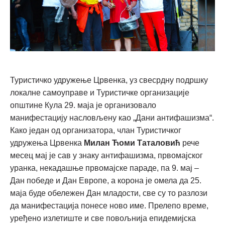
Туристичко удружење Црвенка, уз свесрдну подршку
локалне самоуправе и Туристичке организације
општине Кула 29. маја је организовало
манифестацију насловљену као „Дани антифашизма“.
Како један од организатора, члан Туристичког
удружења Црвенка
Милан Ћоми Таталовић
рече
месец мај је сав у знаку антифашизма, првомајског
уранка, некадашње првомајске параде, па 9. мај –
Дан победе и Дан Европе, а корона је омела да 25.
маја буде обележен Дан младости, све су то разлози
да манифестација понесе ново име. Прелепо време,
уређено излетиште и све повољнија епидемијска