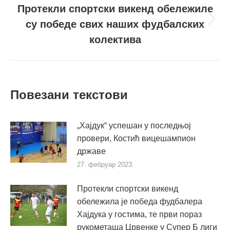
Протекли спортски викенд обележиле
су победе свих наших фудбалских
Следећи
пост
колектива
Повезани текстови
„Хајдук“ успешан у последњој
провери, Костић вицешампион
државе
27. фебруар 2023.
Протекли спортски викенд
обележила је победа фудбалера
Хајдука у гостима, те први пораз
рукометаша Црвенке у Супер Б лиги