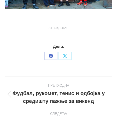
31. мај 2021.
Дели:
Share
Share
on
on
Facebook
X
Post
ПРЕТХОДНА
navigation
Фудбал, рукомет, тенис и одбојка у
Претходни
средишту пажње за викенд
пост
СЛЕДЕЋА