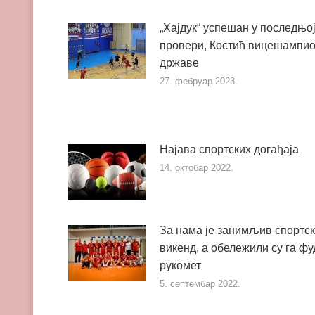
„Хајдук“ успешан у последњо
провери, Костић вицешампи
државе
27. фебруар 2023.
Најава спортских догађаја
14. октобар 2022.
За нама је занимљив спортс
викенд, а обележили су га фу
рукомет
5. септембар 2022.