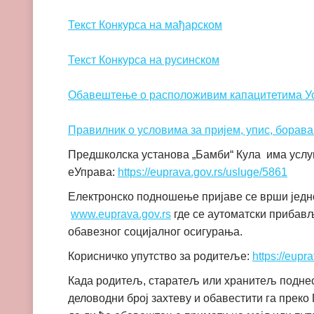
Текст Конкурса на мађарском
Текст Конкурса на русинском
Обавештење о расположивим капацитетима У
Правилник о условима за пријем, упис, борава
Предшколска установа „Бамби“ Кула има услугу
еУправа:
https://euprava.gov.rs/usluge/5861
Електронско подношење пријаве се врши једн
www.euprava.gov.rs
где се аутоматски прибављ
обавезног социјалног осигурања.
Корисничко упутство за родитеље:
https://eupr
Када родитељ, старатељ или хранитељ поднес
деловодни број захтеву и обавестити га прек