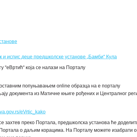
станове
к и испис деце предшколске установе „Бамби“ Кула
 “еВртић“ која се налази на Порталу
оставним попуњавањем online образца на е порталу
ају документа из Матичне књиге рођених и Централног рег
ava.gov.rs/eVrtic_kako
е захтев преко Портала, предшколска установа ће доделит
о Портала о даљим корацима. На Порталу можете изабрати о