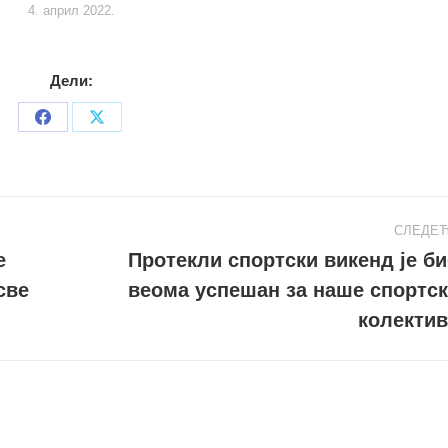
4. април 2022.
Дели:
Share
Share
on
on
Facebook
X
СЛЕДЕ
е
Протекли спортски викенд је б
све
веома успешан за наше спортск
Следећи
пост
колектив