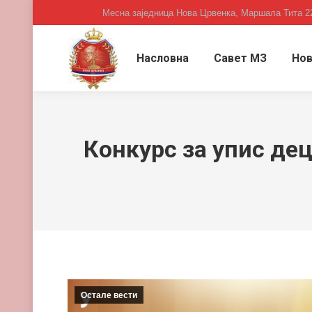
Месна заједница Нова Црвенка, Маршала Тита 2
Насловна
Савет МЗ
Нов
Конкурс за упис дец
Остале вести