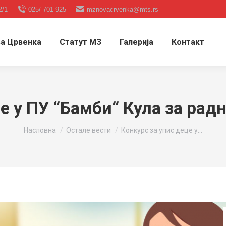
2/1
025/ 701-925
mznovacrvenka@mts.rs
а Црвенка
Статут МЗ
Галерија
Контакт
е у ПУ “Бамби“ Кула за рад
You are here:
Насловна
Остале вести
Конкурс за упис деце у…