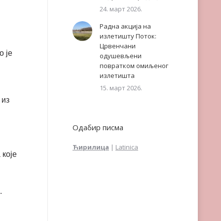
24. март 2026.
Радна акција на
излетишту Поток:
Црвенчани
о је
одушевљени
повратком омиљеног
излетишта
15. март 2026.
 из
Одабир писма
Ћирилица
|
Latinica
 које
.