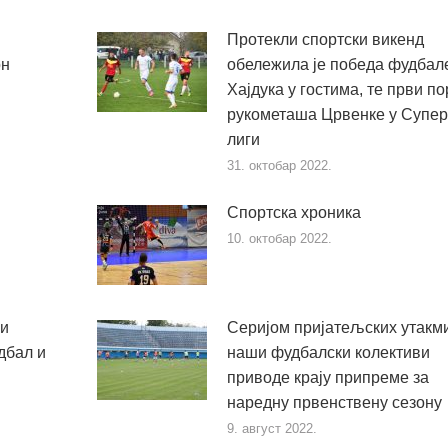
ј
Протекли спортски викенд
он
обележила је победа фудбал
Хајдука у гостима, те први по
рукометаша Црвенке у Супер
лиги
31. октобар 2022.
Спортска хроника
10. октобар 2022.
ки
Серијом пријатељских утакм
дбал и
наши фудбалски колективи
приводе крају припреме за
наредну првенствену сезону
9. август 2022.