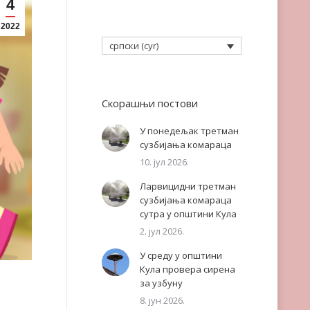
4
2022
српски (cyr)
Скорашњи постови
У понедељак третман
сузбијања комараца
10. јул 2026.
Ларвицидни третман
сузбијања комараца
сутра у општини Кула
2. јул 2026.
У среду у општини
Кула провера сирена
за узбуну
8. јун 2026.