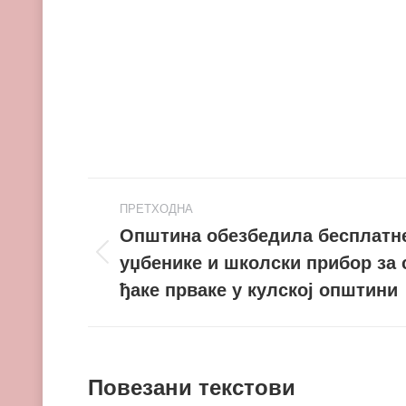
Post
ПРЕТХОДНА
navigation
Општина обезбедила бесплатн
уџбенике и школски прибор за 
Претходни
пост
ђаке прваке у кулској општини
Повезани текстови