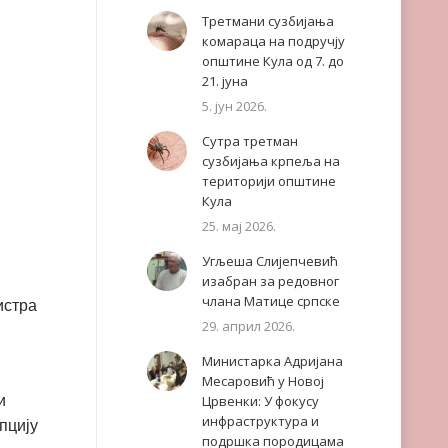
Третмани сузбијања
комараца на подручју
општине Кула од 7. до
21. јуна
5. јун 2026.
Сутра третман
сузбијања крпеља на
територији општине
Кула
25. мај 2026.
Угљеша Слијепчевић
изабран за редовног
члана Матице српске
истра
29. април 2026.
Министарка Адријана
Месаровић у Новој
и
Црвенки: У фокусу
инфраструктура и
пцију
подршка породицама