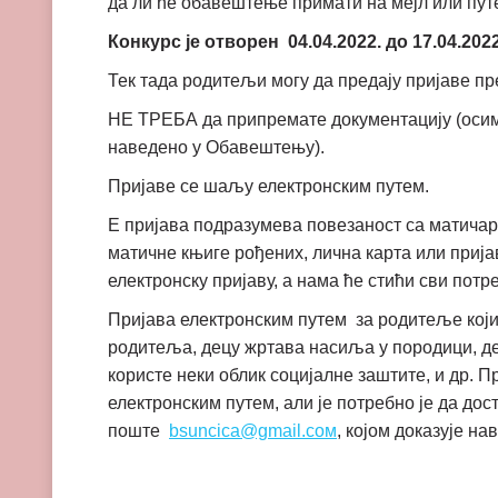
да ли ће обавештење примати на мејл или пут
Конкурс је отворен 04.04.2022. до 17.04.2022
Тек тада родитељи могу да предају пријаве пр
НЕ ТРЕБА да припремате документацију (осим 
наведено у Обавештењу).
Пријаве се шаљу електронским путем.
Е пријава подразумева повезаност са матича
матичне књиге рођених, лична карта или прија
електронску пријаву, а нама ће стићи сви потр
Пријава електронским путем за родитеље кој
родитеља, децу жртава насиља у породици, де
користе неки облик социјалне заштите, и др. П
електронским путем, али је потребно је да до
поште
bsuncica@gmail.co
м
, којом доказује н