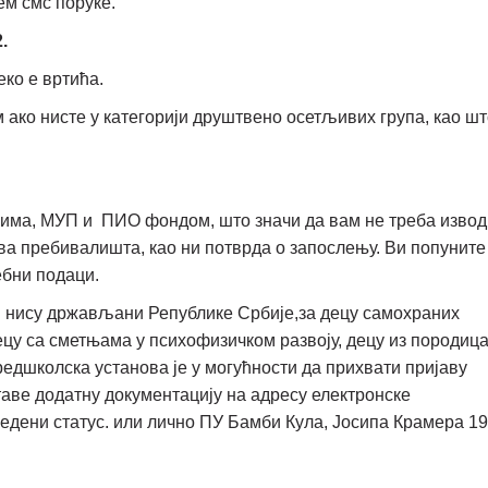
ем смс поруке.
.
еко е вртића.
ако нисте у категорији друштвено осетљивих група, као шт
рима, МУП и ПИО фондом, што значи да вам не треба извод
ва пребивалишта, као ни потврда о запослењу. Ви попуните
ебни подаци.
и нису држављани Републике Србије,за децу самохраних
цу са сметњама у психофизичком развоју, децу из породица
редшколска установа је у могућности да прихвати пријаву
ставе додатну документацију на адресу електронске
аведени статус. или лично ПУ Бамби Кула, Јосипа Крамера 19