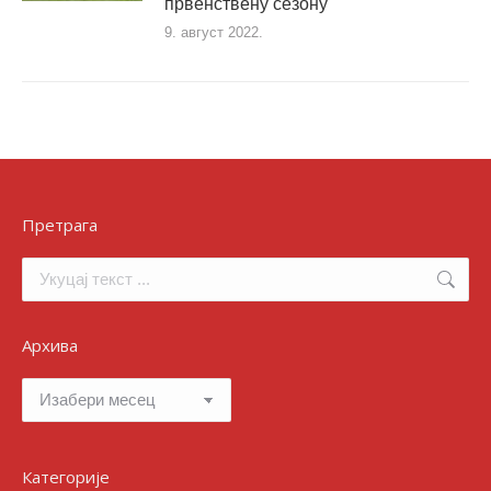
првенствену сезону
9. август 2022.
Претрага
Search:
Архива
Архива
Категорије