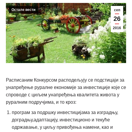
Остале вести
сеп
26
2016
Расписаним Конкурсом расподељују се подстицаји за
унапређење руралне економије за инвестиције које се
спроводе с циљем унапређења квалитета живота у
руралним подручјима, и то кроз:
програм за подршку инвестицијама за изградњу,
доградњу,адаптацију, инвестиционо и текуће
одржавање, у циљу привођења намени, као и