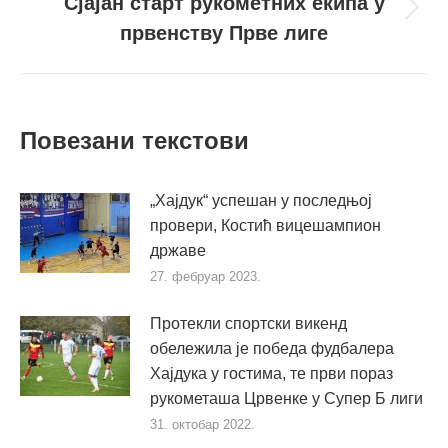
Сјајан старт рукометних екипа у
Следећи
првенству Прве лиге
пост
Повезани текстови
„Хајдук“ успешан у последњој
провери, Костић вицешампион
државе
27. фебруар 2023.
Протекли спортски викенд
обележила је победа фудбалера
Хајдука у гостима, те први пораз
рукометаша Црвенке у Супер Б лиги
31. октобар 2022.