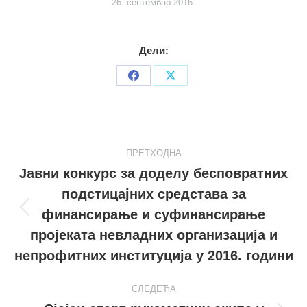
26. септембар 2016.
Дели:
Share
Share
on
on
Facebook
X
Post
ПРЕТХОДНА
navigation
Јавни конкурс за доделу бесповратних
подстицајних средстава за
финансирање и суфинансирање
Претходни
пост
пројеката невладних организација и
непрофитних институција у 2016. години
СЛЕДЕЋА