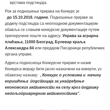
врстама подстицаја.
Рок за подношење пријава на Конкурс је
до
15.10.2016. године
. Подношење пријаве за
доделу подстицаја са неопходном документацијом
обавља се слањем конкурсне документације путем
препоручене поште на адресу:
Управа за аграрна
плаћања, 11000 Београд, Булевар краља
Александра 84
или предајом Писарници републичких
органа управе.
Адреса подносиоца Конкурсне пријаве и назив
Конкурса морају бити јасно назначени на коверти, уз
обавезну назнаку: „
Конкурс о условима и начину
коришћења подстицаја за унапређење
економских активности на селу кроз подршку
непољопривредним активностима“.