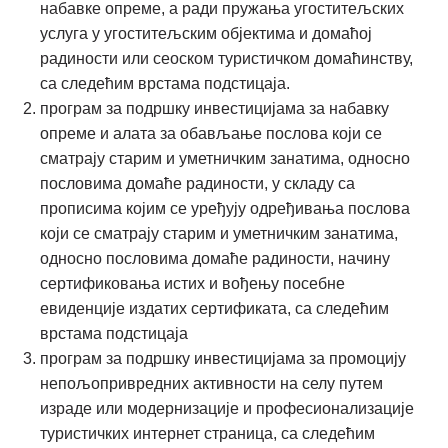
набавке опреме, а ради пружања угоститељских
услуга у угоститељским објектима и домаћој
радиности или сеоском туристичком домаћинству,
са следећим врстама подстицаја.
програм за подршку инвестицијама за набавку
опреме и алата за обављање послова који се
сматрају старим и уметничким занатима, односно
пословима домаће радиности, у складу са
прописима којим се уређују одређивања послова
који се сматрају старим и уметничким занатима,
односно пословима домаће радиности, начину
сертификовања истих и вођењу посебне
евиденције издатих сертификата, са следећим
врстама подстицаја
програм за подршку инвестицијама за промоцију
непољопривредних активности на селу путем
израде или модернизације и професионализације
туристичких интернет страница, са следећим