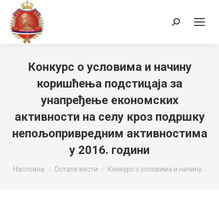
Search:
Конкурс о условима и начину
коришћења подстицаја за
унапређење економских
активности на селу кроз подршку
непољопривредним активностима
у 2016. години
You are here:
Насловна
Остале вести
Конкурс о условима и начину…