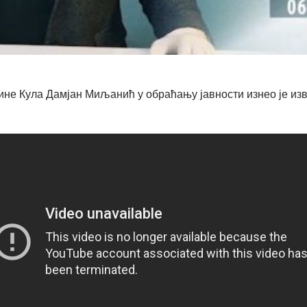
не Кула Дамјан Миљанић у обраћању јавности изнео је изв