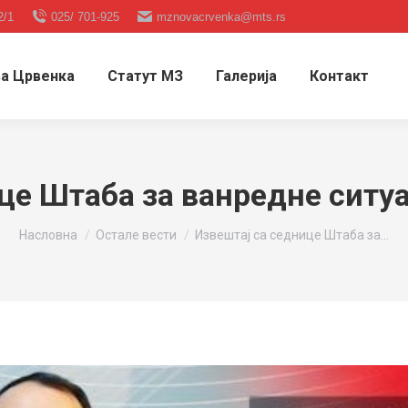
2/1
025/ 701-925
mznovacrvenka@mts.rs
а Црвенка
Статут МЗ
Галерија
Контакт
це Штаба за ванредне ситу
You are here:
Насловна
Остале вести
Извештај са седнице Штаба за…