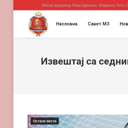
Месна заједница Нова Црвенка, Маршала Тита 2
Насловна
Савет МЗ
Нов
Извештај са седни
Остале вести