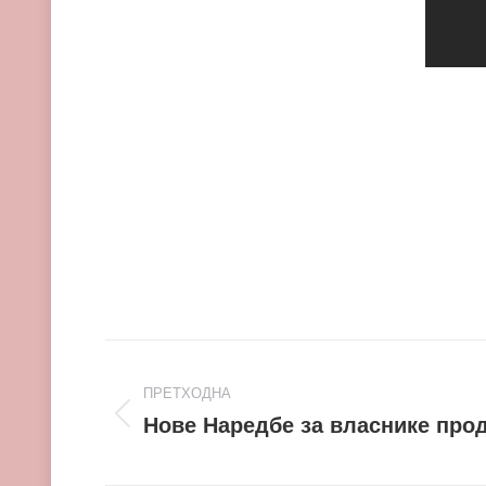
Post
ПРЕТХОДНА
navigation
Нове Наредбе за власнике прод
Претходни
пост