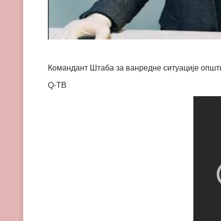
Командант Штаба за ванредне ситуације општи
Q-TВ