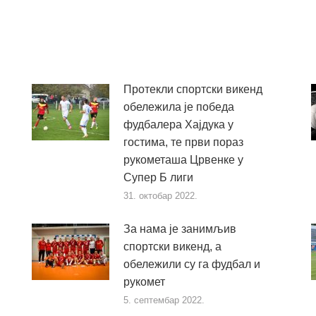
Протекли спортски викенд
обележила је победа
фудбалера Хајдука у
гостима, те први пораз
рукометаша Црвенке у
Супер Б лиги
31. октобар 2022.
За нама је занимљив
спортски викенд, а
обележили су га фудбал и
рукомет
5. септембар 2022.