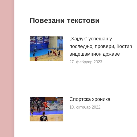
Повезани текстови
„Хајдук“ успешан у
последњој провери, Костић
вицешампион државе
27. фебруар 2023.
Спортска хроника
10. октобар 2022.