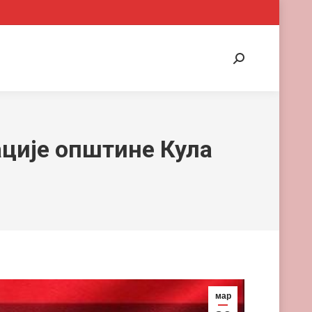
Search:
ације општине Кула
мар