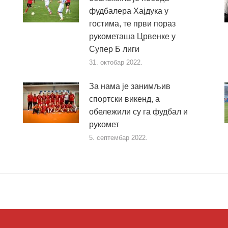
фудбалера Хајдука у
гостима, те први пораз
рукометаша Црвенке у
Супер Б лиги
31. октобар 2022.
За нама је занимљив
спортски викенд, а
обележили су га фудбал и
рукомет
5. септембар 2022.