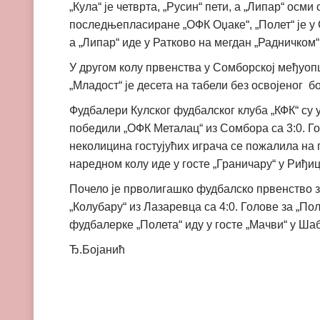
„Кула“ је четврта, „Русин“ пети, а „Липар“ осми
последњепласиране „ОФК Оџаке“, „Полет“ је у 
а „Липар“ иде у Ратково на мегдан „Радничком“
У другом колу првенства у Сомборској међуопш
„Младост“ је десета на табели без освојеног б
Фудбалери Кулског фудбалског клуба „КФК“ су 
победили „ОФК Металац“ из Сомбора са 3:0. Гос
неколицина гостујућих играча се пожалила на п
наредном колу иде у госте „Граничару“ у Риђиц
Почело је прволигашко фудбалско првенство з
„Колубару“ из Лазаревца са 4:0. Голове за „П
фудбалерке „Полета“ иду у госте „Мачви“ у Ш
Ђ.Бојанић