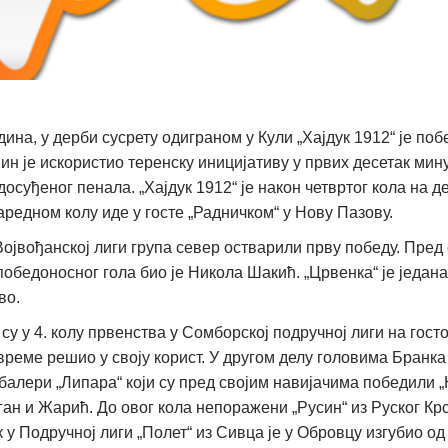
дина, у дерби сусрету одиграном у Кули „Хајдук 1912“ је по
ин је искористио теренску иницијативу у првих десетак мин
суђеног пенала. „Хајдук 1912“ је након четвртог кола на де
наредном колу иде у госте „Радничком“ у Нову Пазову.
 Војвођанској лиги група север остварили прву победу. Пред
победоносног гола био је Никола Шакић. „Црвенка“ је једанае
во.
 су у 4. колу првенства у Сомборској подручној лиги на го
увреме решио у своју корист. У другом делу головима Бранк
алери „Липара“ који су пред својим навијачима победили „К
ган и Жарић. До овог кола непоражени „Русин“ из Руског Крс
 у Подручној лиги „Полет“ из Сивца је у Обровцу изгубио од 