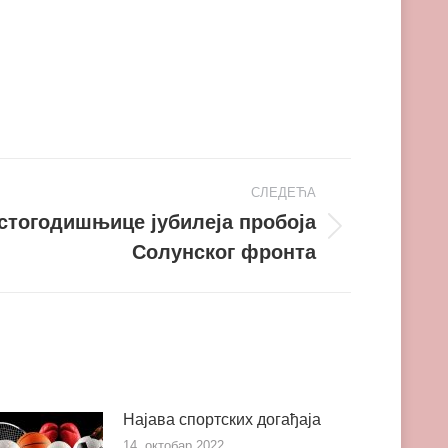
СЛЕДЕЋА
стогодишњице јубилеја пробоја
Солунског фронта
Најава спортских догађаја
14. октобар 2022.