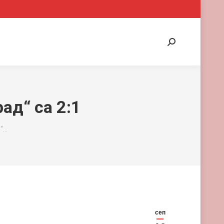
Search:
ад“ са 2:1
“…
сеп