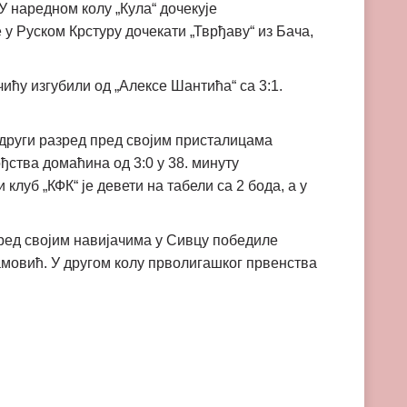
. У наредном колу „Кула“ дочекује
 у Руском Крстуру дочекати „Тврђаву“ из Бача,
ићу изгубили од „Алексе Шантића“ са 3:1.
 други разред пред својим присталицама
ђства домаћина од 3:0 у 38. минуту
клуб „КФК“ је девети на табели са 2 бода, а у
пред својим навијачима у Сивцу победиле
рамовић. У другом колу прволигашког првенства