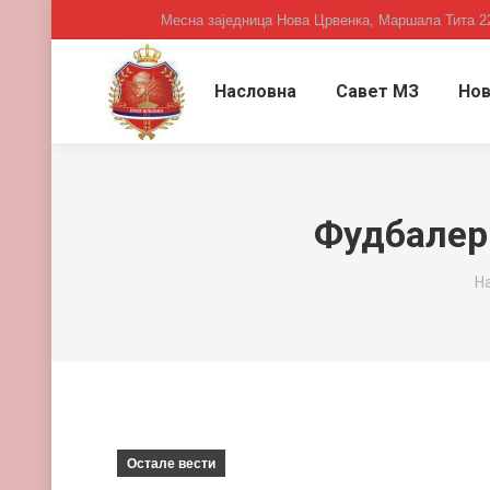
Месна заједница Нова Црвенка, Маршала Тита 2
Насловна
Савет МЗ
Нов
Фудбалери
Y
Н
Остале вести