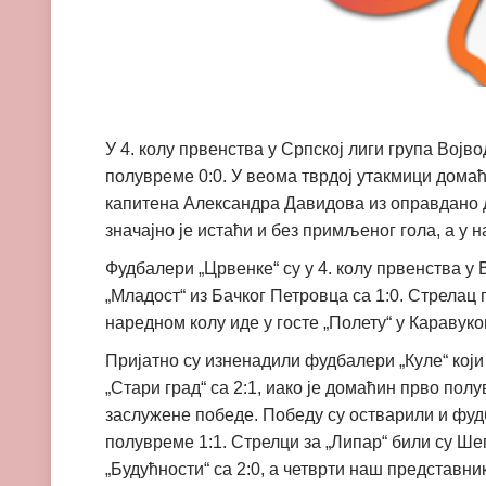
У 4. колу првенства у Српској лиги група Војво
полувреме 0:0. У веома тврдој утакмици домаћ
капитена Александра Давидова из оправдано до
значајно је истаћи и без примљеног гола, а у 
Фудбалери „Црвенке“ су у 4. колу првенства у
„Младост“ из Бачког Петровца са 1:0. Стрелац 
наредном колу иде у госте „Полету“ у Каравуко
Пријатно су изненадили фудбалери „Куле“ који
„Стари град“ са 2:1, иако је домаћин прво пол
заслужене победе. Победу су остварили и фудб
полувреме 1:1. Стрелци за „Липар“ били су Ше
„Будућности“ са 2:0, а четврти наш представник