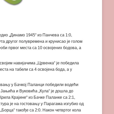
бедио „Динамо 1945“ из Панчева са 1:0,
ута другог полувремена и крунисао је голом
оби првог места са 10 освојених бодова, а
 својим навијачима „Црвенка“ је победила
ста на табели са 4 освојена бода, а у
стовању у Бачкој Паланци победили водећи
а Јањића и Вуковића „Кула“ је дошла до
рила Крајине“ из Бачке Паланке са 2:1,
тура је на гостовању у Парагама изгубио од
„Борца“ такође са 2:0. Након четвртог кола