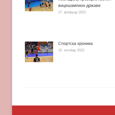
вицешампион државе
27. фебруар 2023.
Спортска хроника
10. октобар 2022.