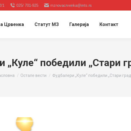
2/1
025/ 701-925
mznovacrvenka@mts.rs
а Црвенка
Статут МЗ
Галерија
Контакт
 „Куле“ победили „Стари гр
ou are here:
асловна
Остале вести
Фудбалери „Куле“ победили „Стари град