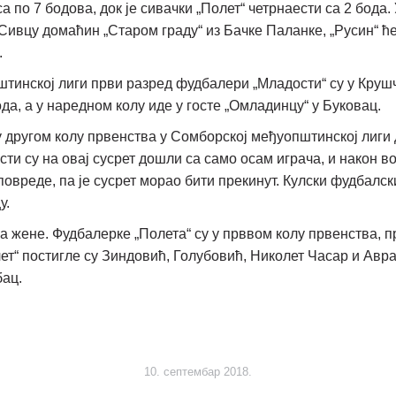
 са по 7 бодова, док је сивачки „Полет“ четрнаести са 2 бода
Сивцу домаћин „Старом граду“ из Бачке Паланке, „Русин“ ће
.
тинској лиги први разред фудбалери „Младости“ су у Крушч
ода, а у наредном колу иде у госте „Омладинцу“ у Буковац.
у другом колу првенства у Сомборској међуопштинској лиги
ти су на овај сусрет дошли са само осам играча, и након во
овреде, па је сусрет морао бити прекинут. Кулски фудбалски 
у.
а жене. Фудбалерке „Полета“ су у прввом колу првенства, 
олет“ постигле су Зиндовић, Голубовић, Николет Часар и Ав
абац.
10. септембар 2018.