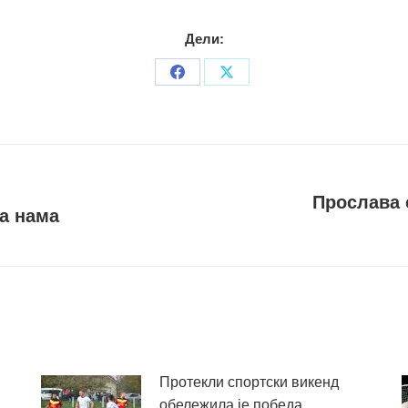
Дели:
Share
Share
on
on
Facebook
X
Прослава 
а нама
Следећи
пост
Протекли спортски викенд
обележила је победа