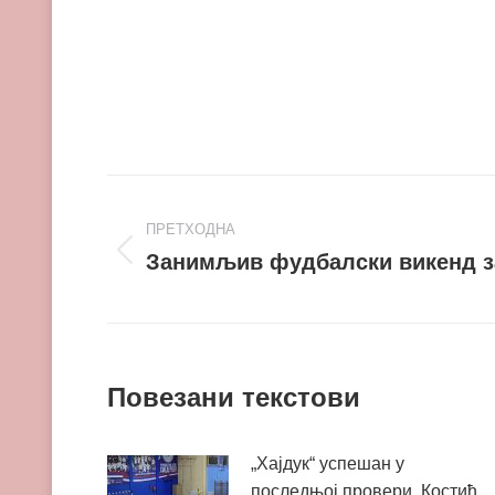
Post
ПРЕТХОДНА
navigation
Занимљив фудбалски викенд з
Претходни
пост
Повезани текстови
„Хајдук“ успешан у
последњој провери, Костић