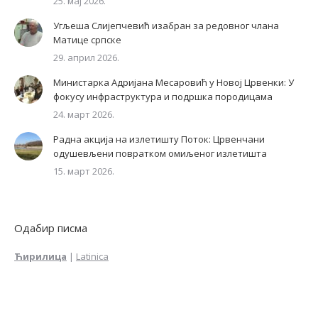
25. мај 2026.
Угљеша Слијепчевић изабран за редовног члана
Матице српске
29. април 2026.
Министарка Адријана Месаровић у Новој Црвенки: У
фокусу инфраструктура и подршка породицама
24. март 2026.
Радна акција на излетишту Поток: Црвенчани
одушевљени повратком омиљеног излетишта
15. март 2026.
Одабир писма
Ћирилица
|
Latinica