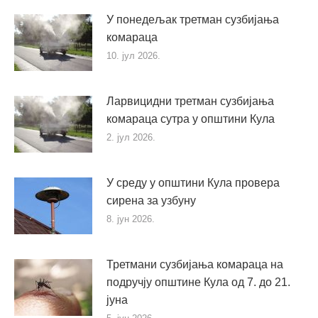
У понедељак третман сузбијања
комараца
10. јул 2026.
Ларвицидни третман сузбијања
комараца сутра у општини Кула
2. јул 2026.
У среду у општини Кула провера
сирена за узбуну
8. јун 2026.
Третмани сузбијања комараца на
подручју општине Кула од 7. до 21.
јуна