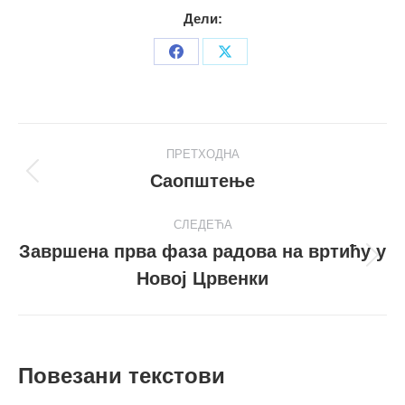
Дели:
Share
Share
on
on
Facebook
X
Post
ПРЕТХОДНА
navigation
Саопштење
Претходни
пост
СЛЕДЕЋА
Завршена прва фаза радова на вртићу у
Следећи
Новој Црвенки
пост
Повезани текстови