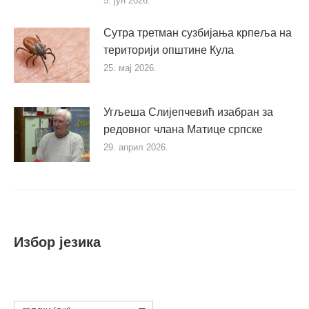
5. јун 2026.
Сутра третман сузбијања крпеља на
територији општине Кула
25. мај 2026.
Угљеша Слијепчевић изабран за
редовног члана Матице српске
29. април 2026.
Избор језика