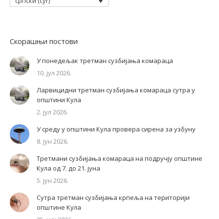
српски (cyr)
Скорашњи постови
У понедељак третман сузбијања комараца
10. јул 2026.
Ларвицидни третман сузбијања комараца сутра у
општини Кула
2. јул 2026.
У среду у општини Кула провера сирена за узбуну
8. јун 2026.
Третмани сузбијања комараца на подручју општине
Кула од 7. до 21. јуна
5. јун 2026.
Сутра третман сузбијања крпеља на територији
општине Кула