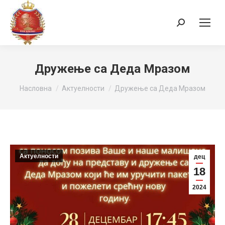
Search:
Дружење са Деда Мразом
You are here:
Насловна
Актуелности
Дружење са Деда Мразом
Актуелности
дец
18
2024