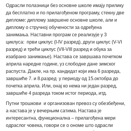
Одрасли полазници без основне школе имају прилику
да бесплатно и по прилагођеном програму, стекну две
дипломе: диплому завршене основне школе, али и
диплому о стручној обучености за одређена
занимања. Наставни програм се реализује у 3
циклуса: први циклус (I-IV разред), други циклус (V-VI
разред) и трећи циклус (VII-VIII разред и обука за
изабрано занимање). Настава се завршава почетком
априла наредне године, уз слободне дане зимског
распуста. Дакле, на пр. кандидат који има 6 разреда,
завршиће 7. и 8.разред у периоду од 15.октобра до
почетка априла. Или, онај ко нема ни један разред,
завршиће 4 разреда током истог периода, итд.
Путни трошкови и организован превоз су обезбеђени,
а настава је у вечерњим сатима. Настава је
интересантна, функционална – прилагођена мери
одраслог човека, говори се о ономе што одрасли