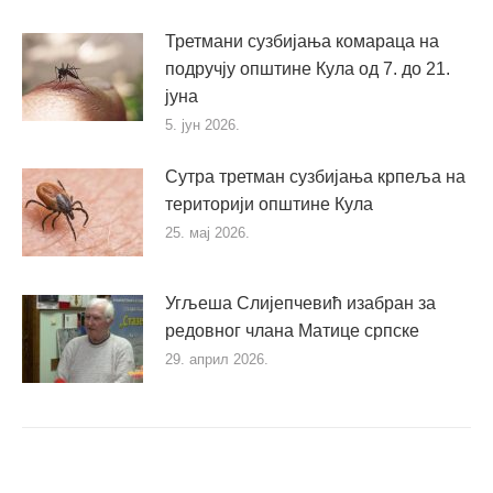
Третмани сузбијања комараца на
подручју општине Кула од 7. до 21.
јуна
5. јун 2026.
Сутра третман сузбијања крпеља на
територији општине Кула
25. мај 2026.
Угљеша Слијепчевић изабран за
редовног члана Матице српске
29. април 2026.