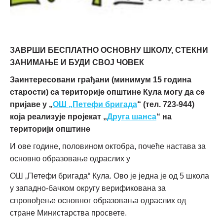
ЗАВРШИ
БЕСПЛАТНО ОСНОВНУ ШКОЛУ
,
СТЕКНИ
ЗАНИМАЊЕ
И БУДИ СВОЈ ЧОВЕК
Заинтересовани грађани
(минимум 15 година
старости)
са територије општине
Кула
могу
да се
пријаве
у „
ОШ „Петефи
бригада
“ (тел. 723-944)
која реализује пројекат „
Друга шанса
“ на
територији општине
И ове године, половином октобра, почеће настава за
основно образовање одраслих у
ОШ „Петефи бригада“ Кула. Ово је једна је од 5 школа
у западно-бачком округу верификована за
спровођење основног образовања одраслих од
стране Министарства просвете.