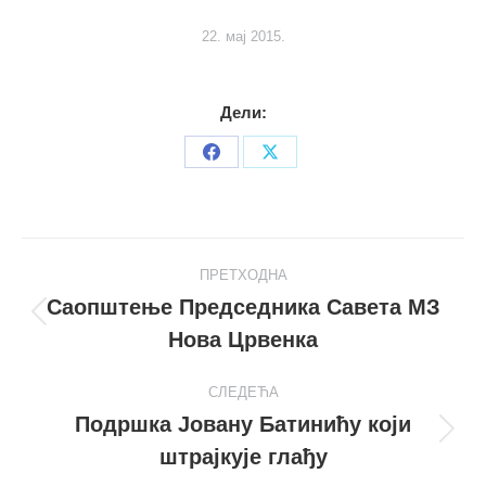
22. мај 2015.
Дели:
Share
Share
on
on
Facebook
X
Post
ПРЕТХОДНА
navigation
Саопштење Председника Савета МЗ
Претходни
Нова Црвенка
пост
СЛЕДЕЋА
Подршка Јовану Батинићу који
Следећи
штрајкује глађу
пост