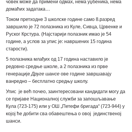
човек може да примени одмах, нема уџбеника, нема
домаћих задатака…
Током претходне 3 школске године само 8.разред
завршило је 72 полазника из Куле, Сивца, Црвенке и
Руског Крстура. (Најстарији полазник имао је 54
године, а услов за упис је: навршених 15 година
старости).
5 полазника млађих од 17 година наставило је
редовно средње школе, а 2 полазника из прве
генерације
Друге шансе
ове године завршавају
ванредно – бесплатно средњу школу.
Упис је већ почео, заинтересовани кандидати могу да
се пријаве Националној служби за запошљавање
Кула (723-175) или у ОШ „Петефи бригада“ (723-944) у
којој ће добити сва обавештења о овој јединственој
шанси.