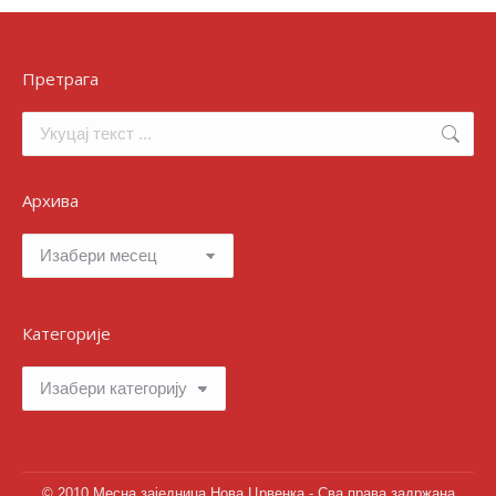
Претрага
Search:
Архива
Архива
Категорије
Категорије
© 2010 Месна заједница Нова Црвенка - Сва права задржана