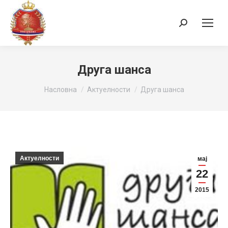
Search:
Друга шанса
You are here:
Насловна
Актуелности
Друга шанса
Актуелности
мај
22
2015