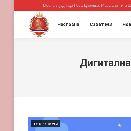
Месна заједница Нова Црвенка, Маршала Тита 2
Насловна
Савет МЗ
Нов
Дигитална 
Остале вести