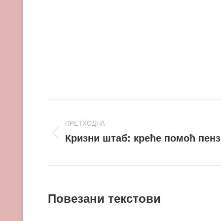
Post
ПРЕТХОДНА
navigation
Кризни штаб: креће помоћ пен
Претходни
пост
Повезани текстови