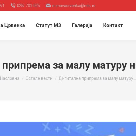
2/1
025/ 701-925
mznovacrvenka@mts.rs
а Црвенка
Статут МЗ
Галерија
Контакт
припрема за малу матуру н
You are here:
Насловна
Остале вести
Дигитална припрема за малу матуру…