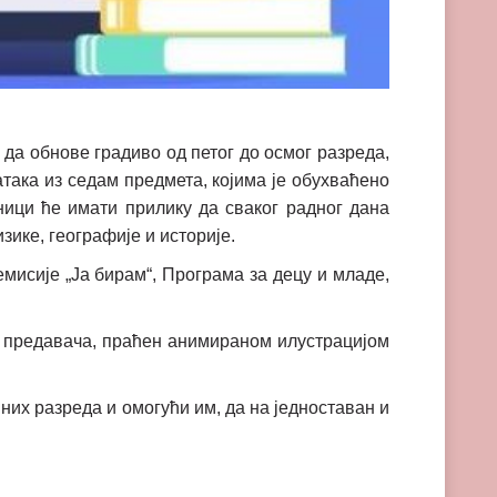
а обнове градиво од петог до осмог разреда,
атака из седам предмета, којима је обухваћено
ници ће имати прилику да сваког радног дана
изике, географије и историје.
мисије „Ја бирам“, Програма за децу и младе,
ње предавача, праћен анимираном илустрацијом
них разреда и омогући им, да на једноставан и