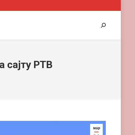
Search:
а сајту РТВ
мар