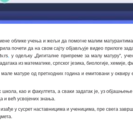
ене облике учења и жељи да помогне малим матурантима д
прила почети да на свом сајту објављује видео прилоге зад
v.rs
,
у одељку „Дигиталне припреме за малу матуру“, уче
адатака из математике, српског језика, биологије, хемије, ф
мале матуре од претходних година и емитовани у оквиру е
школа, као и факултета, а сваки задатак је, уз објашње
а и већ усвојених знања.
изађе у сусрет наставницима и ученицима, пре свега заврш
дмета.