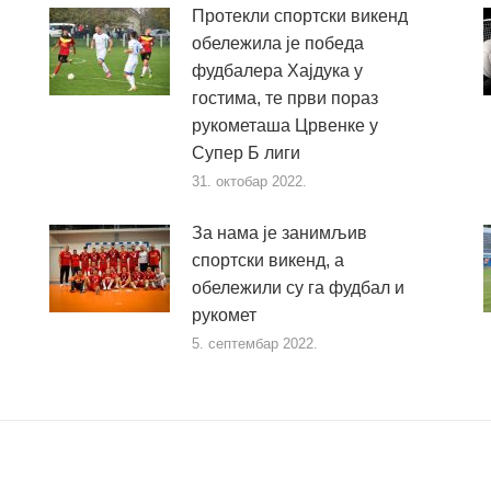
Протекли спортски викенд
обележила је победа
фудбалера Хајдука у
гостима, те први пораз
рукометаша Црвенке у
Супер Б лиги
31. октобар 2022.
За нама је занимљив
спортски викенд, а
обележили су га фудбал и
рукомет
5. септембар 2022.