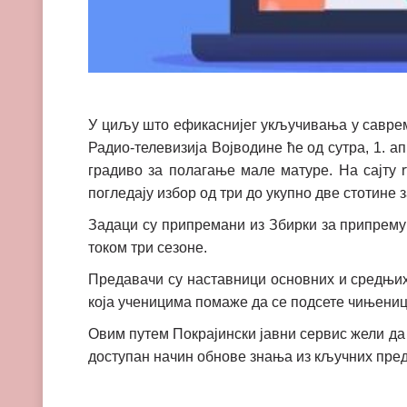
У циљу што ефикаснијег укључивања у саврем
Радио-телевизија Војводине ће од сутра, 1. а
градиво за полагање мале матуре. На сајту rt
погледају избор од три до укупно две стотине з
Задаци су припремани из Збирки за припрему 
током три сезоне.
Предавачи су наставници основних и средњих 
која ученицима помаже да се подсете чињениц
Овим путем Покрајински јавни сервис жели да 
доступан начин обнове знања из кључних пре