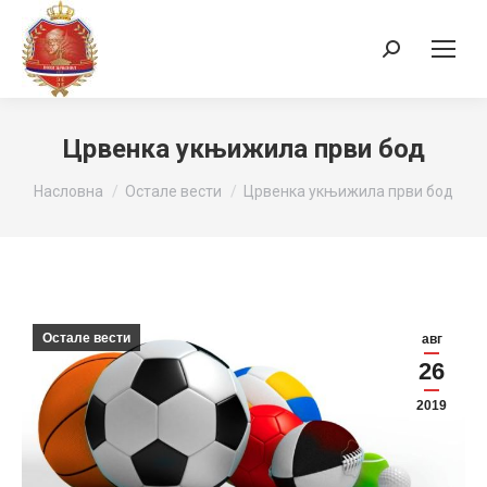
Search:
Црвенка укњижила први бод
You are here:
Насловна
Остале вести
Црвенка укњижила први бод
Остале вести
авг
26
2019