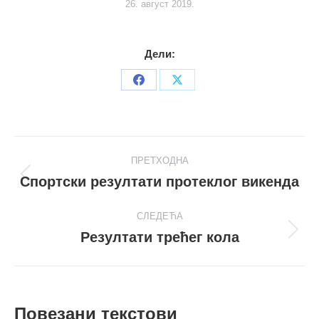
26. август 2019.
Дели:
Share
Share
on
on
Facebook
X
Post
ПРЕТХОДНА
navigation
Спортски резултати протеклог викенда
Претходни
пост
СЛЕДЕЋА
Резултати трећег кола
Следећи
пост
Повезани текстови