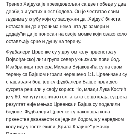
Тренер Хајдука је презадовољан са две победе у два
дербија и узетих шест бодова. Он је честитао свим
људима у клубу који су заслужни да „Хајдук“ блиста,
истакавши да играчима нема шта да замери и
додајући да је поносан на своје момке који свако коло
остављају срце и душу на терену.
Фудбалери Црвенке су у другом колу првенства у
Војвођанској лиги група север укњижили први бод.
Изабраници тренера Милана Вујаковића су на свом
терену са Бајшом играли нерешено 1:1. Црвенчани су
спашавали бод, јер су фудбалери Бајше први део
сусрета решили у своју корист. Но, млади Лука Костић
је у 60. минуту постигао гол, а како се до краја сусрета
резултат није мењао Црвенка и Бајша су поделили
бодове. Фудбалери Црвенке су након два кола
првенства дванаести са једним бодом, а у наредном
колу иду у госте екипи „Крила Крајине“ у Бачку