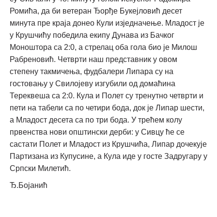
Ромића, да би ветеран Ђорђе Букејловић десет
минута пре краја донео Кули изједначење. Младост је
у Крушчићу победила екипу Дунава из Бачког
Моноштора са 2:0, а стрелац оба гола био је Милош
Рабреновић. Четврти наш представник у овом
степену такмичења, фудбалери Липара су на
гостовању у Свилојеву изгубили од домаћина
Тереквеша са 2:0. Кула и Полет су тренутно четврти и
пети на табели са по четири бода, док је Липар шести,
а Младост десета са по три бода. У трећем колу
првенства нови општински дерби: у Сивцу ће се
састати Полет и Младост из Крушчића, Липар дочекује
Партизана из Купусине, а Кула иде у госте Задругару у
Српски Милетић.
Ђ.Бојанић