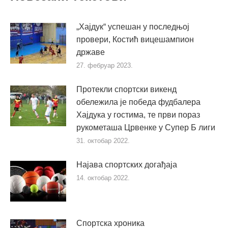
„Хајдук“ успешан у последњој
провери, Костић вицешампион
државе
27. фебруар 2023.
Протекли спортски викенд
обележила је победа фудбалера
Хајдука у гостима, те први пораз
рукометаша Црвенке у Супер Б лиги
31. октобар 2022.
Најава спортских догађаја
14. октобар 2022.
Спортска хроника