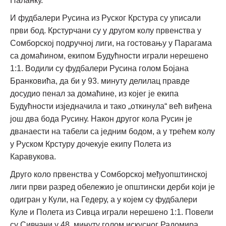
Паланку.
И фудбалери Русина из Руског Крстура су уписали
први бод. Крстурчани су у другом колу првенства у
Сомборској подручној лиги, на гостовању у Парагама
са домаћином, екипом Будућности играли нерешено
1:1. Водили су фудбалери Русина голом Бојана
Бранковића, да би у 93. минуту делилац правде
досудио пенал за домаћине, из којег је екипа
Будућности изједначила и тако „откинула“ већ виђена
још два бода Русину. Након другог кола Русин је
дванаести на табели са једним бодом, а у трећем колу
у Руском Крстуру дочекује екипу Полета из
Каравукова.
Друго коло првенства у Сомборској међуопштинској
лиги први разред обележио је општински дерби који је
одигран у Кули, на Гедеру, а у којем су фудбалери
Куле и Полета из Сивца играли нерешено 1:1. Повели
су Сивчани у 48. минуту голом искусног Радомира