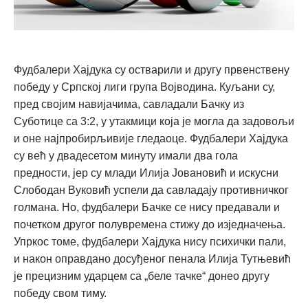
Фудбалери Хајдука су остварили и другу првенствену
победу у Српској лиги група Војводина. Куљани су,
пред својим навијачима, савладали Бачку из
Суботице са 3:2, у утакмици која је могла да задовољи
и оне најпробирљивије гледаоце. Фудбалери Хајдука
су већ у двадесетом минуту имали два гола
предности, јер су млади Илија Јовановић и искусни
Слободан Вуковић успели да савладају противничког
голмана. Но, фудбалери Бачке се нису предавали и
почетком другог полувремена стижу до изједначења.
Упркос томе, фудбалери Хајдука нису психички пали,
и након оправдано досуђеног пенала Илија Тутњевић
је прецизним ударцем са „беле тачке“ донео другу
победу свом тиму.