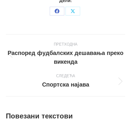
Дели:
Share
Share
on
on
Facebook
X
Post
ПРЕТХОДНА
navigation
Распоред фудбалских дешавања преко
Претходни
викенда
пост
СЛЕДЕЋА
Спортска најава
Следећи
пост
Повезани текстови