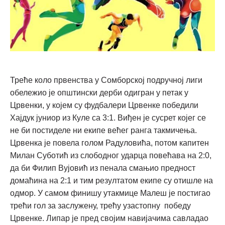
Треће коло првенства у Сомборској подручној лиги
обележио је општински дерби одигран у петак у
Црвенки, у којем су фудбалери Црвенке победили
Хајдук јуниор из Куле са 3:1. Виђен је сусрет којег се
не би постиделе ни екипе већег ранга такмичења.
Црвенка је повела голом Радуловића, потом капитен
Милан Суботић из слободног ударца повећава на 2:0,
да би Филип Вујовић из пенала смањио предност
домаћина на 2:1 и тим резултатом екипе су отишле на
одмор. У самом финишу утакмице Малеш је постигао
трећи гол за заслужену, трећу узастопну победу
Црвенке. Липар је пред својим навијачима савладао