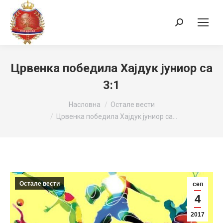
Search:
Црвенка победила Хајдук јуниор са
3:1
You are here:
Насловна
Остале вести
Црвенка победила Хајдук јуниор са…
Остале вести
сеп
4
2017