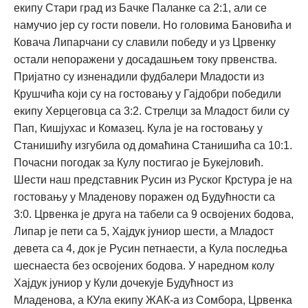
екипу Стари град из Бачке Паланке са 2:1, али се
намучио јер су гости повели. Но головима Бановића и
Ковача Липарчани су славили победу и уз Црвенку
остали непоражени у досадашњем току првенства.
Пријатно су изненадили фудбалери Младости из
Крушчића који су на гостовању у Гајдобри победили
екипу Херцеговца са 3:2. Стрелци за Младост били су
Пап, Кишјухас и Комазец. Кула је на гостовању у
Станишићу изгубила од домаћина Станишића са 10:1.
Почасни погодак за Кулу постигао је Букејловић.
Шести наш представник Русин из Руског Крстура је на
гостовању у Младенову поражен од Будућности са
3:0. Црвенка је друга на табели са 9 освојених бодова,
Липар је пети са 5, Хајдук јуниор шести, а Младост
девета са 4, док је Русин петнаести, а Кула последња
шеснаеста без освојених бодова. У наредном колу
Хајдук јуниор у Кули дочекује Будућност из
Младенова, а КУла екипу ЖАК-а из Сомбора, Црвенка