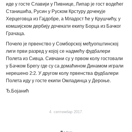
иде у госте Славији у Пивнице, Липар је гост водећег
Станишића, Русин у Руском Крстуру дочекује
Херцеговца из Гајдобре, а Младост ће у Крушчићу, у
комшијском дербију дочекати екипу Борца из Бачког
Грачаца.
Почело је првенство у Сомборској међуопштинској
лиги први разред у којој се надмећу фудбалери
Полета из Сивца. Сивчани су у првом колу гостовали
у Бачком Брегу где су са домаћином Динамом играли
нерешено 2:2. У другом колу првенства фудбалери
Полета иду у госте екипи Омладинца у Дероње.
Ђ.Бојанић
4. септембар 2017.