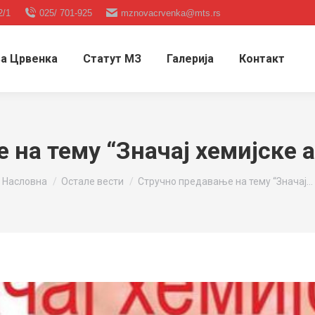
2/1
025/ 701-925
mznovacrvenka@mts.rs
а Црвенка
Статут МЗ
Галерија
Контакт
 на тему “Значај хемијске
You are here:
Насловна
Остале вести
Стручно предавање на тему “Значај…