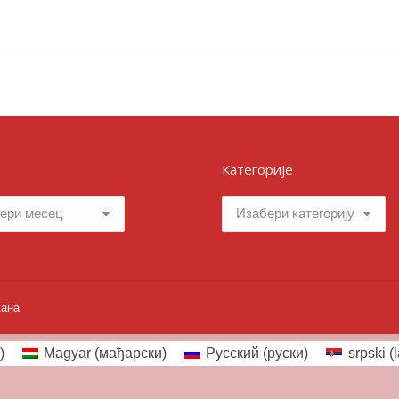
Категорије
Категорије
жана
)
Magyar
(
мађарски
)
Русский
(
руски
)
srpski (l