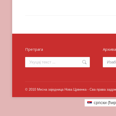
Претрага
Архива
Search:
Архива
© 2010 Месна заједница Нова Црвенка - Сва права задр
српски (ћир