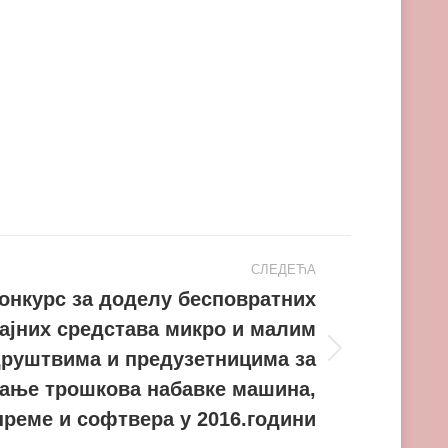
СЛЕДЕЋА
конкурс за доделу бесповратних
ајних средстава микро и малим
руштвима и предузетницима за
ање трошкова набавке машина,
преме и софтвера у 2016.години