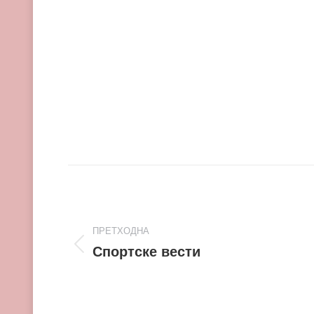
Post
navigation
ПРЕТХОДНА
Спортске вести
Претходни
пост