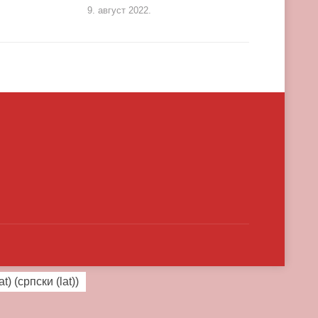
9. август 2022.
at)
(
српски (lat)
)