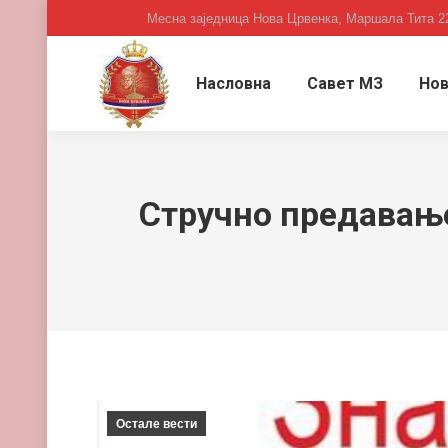
Месна заједница Нова Црвенка, Маршала Тита 2
Насловна
Савет МЗ
Нов
Стручно предавање
Остале вести