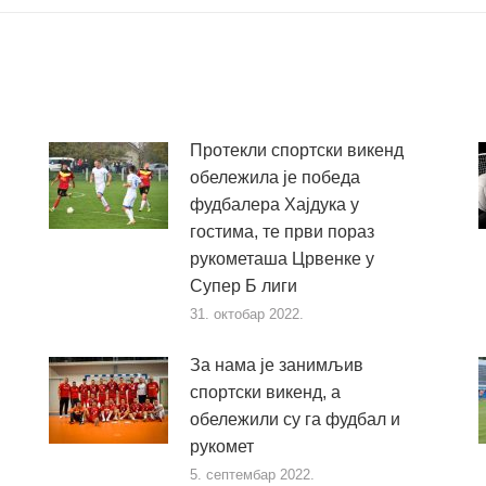
Протекли спортски викенд
обележила је победа
фудбалера Хајдука у
гостима, те први пораз
рукометаша Црвенке у
Супер Б лиги
31. октобар 2022.
За нама је занимљив
спортски викенд, а
обележили су га фудбал и
рукомет
5. септембар 2022.