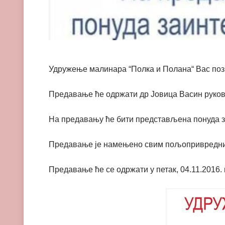
Удружење малинара “Полка и Полана“ Вас поз
Предавање ће одржати др Јовица Васин руково
На предавању ће бити представљена понуда 
Предавање је намењено свим пољопривредн
Предавање ће се одржати у петак, 04.11.2016.