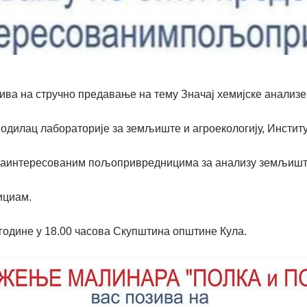
ива на стручно предавање на тему Значај хемијске анализ
дилац лабораторије за земљиште и агроекологију, Институ
заинтересованим пољопривредницима за анализу земљишта
ициам.
 године у 18.00 часова Скупштина општине Кула.