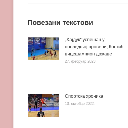
Повезани текстови
„Хајдук“ успешан у
последњој провери, Костић
вицешампион државе
27. фебруар 2023.
Спортска хроника
10. октобар 2022.