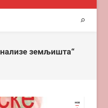
Search:
 анализе земљишта“
нов