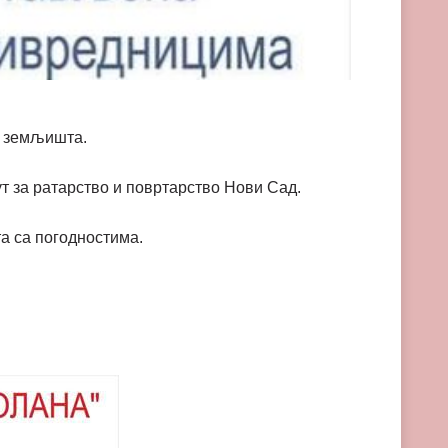
е земљишта.
т за ратарство и повртарство Нови Сад.
 са погодностима.