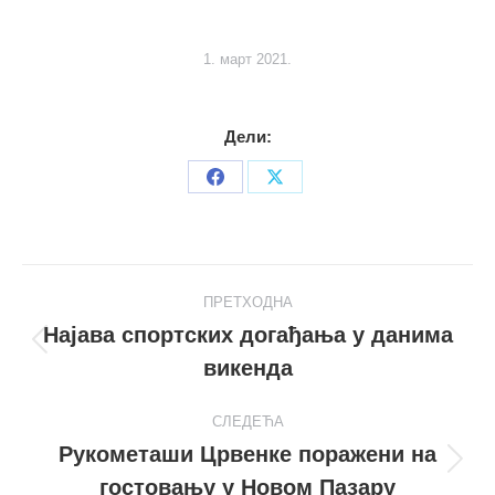
1. март 2021.
Дели:
Share
Share
on
on
Facebook
X
Post
ПРЕТХОДНА
navigation
Најава спортских догађања у данима
Претходни
викенда
пост
СЛЕДЕЋА
Рукометаши Црвенке поражени на
Следећи
гостовању у Новом Пазару