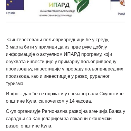
Заинтересовани пољопривредници ће у среду,
3.марта бити у прилици да из прве руке добију
информације о актуелном ИПАРД програму, који
обухвата инвестиције у примарну пољопривредну
производњу, инвестиције у прераду пољопривредних
производа, као и инвестиције у развој руралног
туризма.
Инфо – дан ће се одржати у свечаној сали Скупштине
општине Кула, са почетком у 14 часова.
Скуп организује Регионална развојна агенција Бачка у
сарадњи са Канцеларијом за локални економски
развој општине Кула.