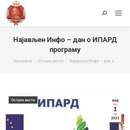
Search:
Најављен Инфо – дан о ИПАРД
програму
You are here:
Насловна
Остале вести
Најављен Инфо – дан о…
Остале вести
мар
1
2021