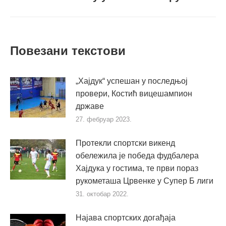
пост
Повезани текстови
„Хајдук“ успешан у последњој
провери, Костић вицешампион
државе
27. фебруар 2023.
Протекли спортски викенд
обележила је победа фудбалера
Хајдука у гостима, те први пораз
рукометаша Црвенке у Супер Б лиги
31. октобар 2022.
Најава спортских догађаја