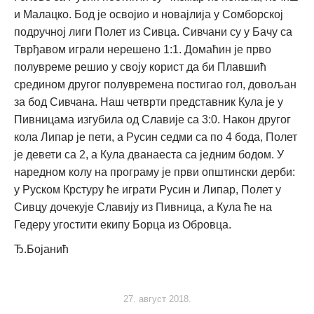
и Малацко. Бод је освојио и новајлија у Сомборској
подручној лиги Полет из Сивца. Сивчани су у Бачу са
Тврђавом играли нерешено 1:1. Домаћин је прво
полувреме решио у своју корист да би Плавшић
средином другог полувремена постигао гол, довољан
за бод Сивчана. Наш четврти представник Кула је у
Пивницама изгубила од Славије са 3:0. Након другог
кола Липар је пети, а Русин седми са по 4 бода, Полет
је девети са 2, а Кула дванаеста са једним бодом. У
наредном колу на програму је први општински дерби:
у Руском Крстуру ће играти Русин и Липар, Полет у
Сивцу дочекује Славију из Пивница, а Кула ће на
Гедеру угостити екипу Борца из Обровца.
Ђ.Бојанић
27. август 2018.