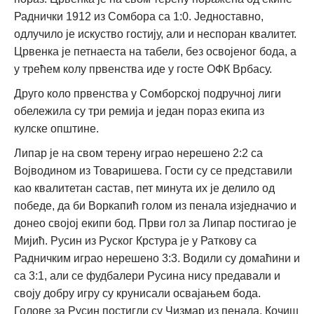
Раднички 1912 из Сомбора са 1:0. Једноставно,
одлучило је искуство гостију, али и неспоран квалитет.
Црвенка је петнаеста на табели, без освојеног бода, а
у трећем колу првенства иде у госте ОФК Врбасу.
Друго коло првенства у Сомборској подручној лиги
обележила су три ремија и један пораз екипа из
кулске општине.
Липар је на свом терену играо нерешено 2:2 са
Војводином из Товаришева. Гости су се представили
као квалитетан састав, пет минута их је делило од
победе, да би Воркапић голом из пенала изједначио и
донео својој екипи бод. Први гол за Липар постигао је
Мијић. Русин из Руског Крстура је у Раткову са
Радничким играо нерешено 3:3. Водили су домаћини и
са 3:1, али се фудбалери Русина нису предавали и
своју добру игру су крунисали освајањем бода.
Голове за Русин постигли су Чизмар из пенала, Кочиш