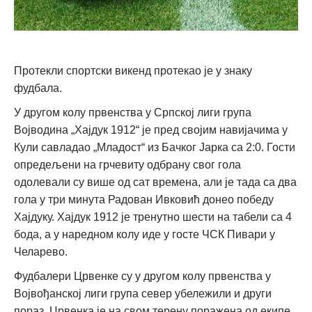
Протекли спортски викенд протекао је у знаку
фудбала.
У другом колу првенства у Српској лиги група
Војводина „Хајдук 1912“ је пред својим навијачима у
Кули савладао „Младост“ из Бачког Јарка са 2:0. Гости
опредељени на грчевиту одбрану свог гола
одолевали су више од сат времена, али је тада са два
гола у три минута Радован Ивковић донео победу
Хајдуку. Хајдук 1912 је тренутно шести на табели са 4
бода, а у наредном колу иде у госте ЧСК Пивари у
Челарево.
Фудбалери Црвенке су у другом колу првенства у
Војвођанској лиги група север убележили и други
пораз. Црвенка је на свом терену поражена од екипе