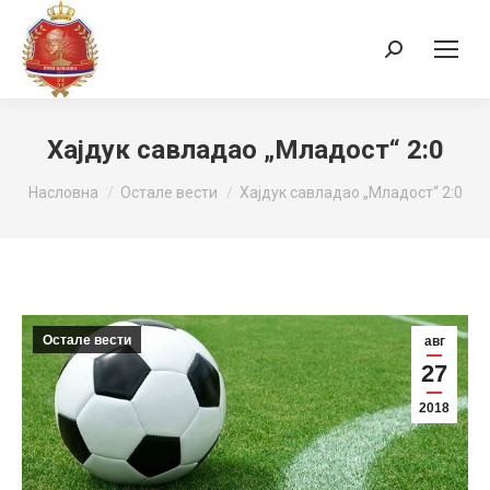
Search:
Хајдук савладао „Младост“ 2:0
You are here:
Насловна
Остале вести
Хајдук савладао „Младост“ 2:0
Остале вести
авг
27
2018