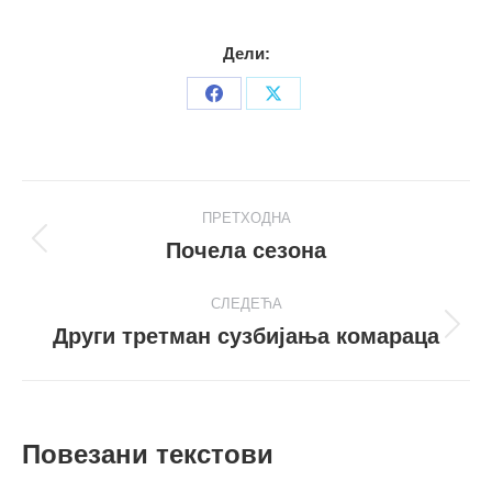
Дели:
Share
Share
on
on
Facebook
X
Post
ПРЕТХОДНА
navigation
Почела сезона
Претходни
пост
СЛЕДЕЋА
Други третман сузбијања комараца
Следећи
пост
Повезани текстови