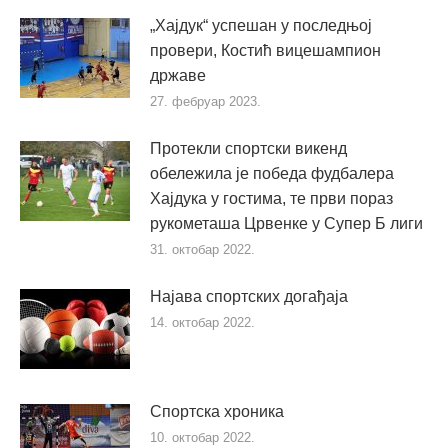
„Хајдук“ успешан у последњој
провери, Костић вицешампион
државе
27. фебруар 2023.
Протекли спортски викенд
обележила је победа фудбалера
Хајдука у гостима, те први пораз
рукометаша Црвенке у Супер Б лиги
31. октобар 2022.
Најава спортских догађаја
14. октобар 2022.
Спортска хроника
10. октобар 2022.